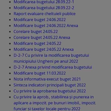
Modificarea bugetului 28.09.22-1
arhitecturale
Modificarea bugetului 28.09.22-2
Raport evaluare cheltuieli publice
Personalități
Modificare buget 24.06.2022
marcante
Modificare buget 24.06.2022 Anexa
Corelare buget 24.05.22
Sportivi
Corelare buget 24.05.22 Anexa
Modificare buget 24.05.22
de
Modificare buget 24.05.22 Anexa
performanță
D-2-7 Cu privire la modificarea bugetului
municipiului Ungheni ре anul 2022
D-2-7 Anexa privind modificarea bugetului
Orașul
Modificare buget 11.03.2022
în
Nota informativa execut buget 2021
Sinteza indicatori principali buget 2022
imagini
Cu privire la aprobarea bugetului 2022
Cu рrivirе la арrоb., stabilirea și рunеrеа in
Galerie
aplicare а impozit. ре bunuri imobil., impozit.
video
funciar si taxelor locale реntru 2022