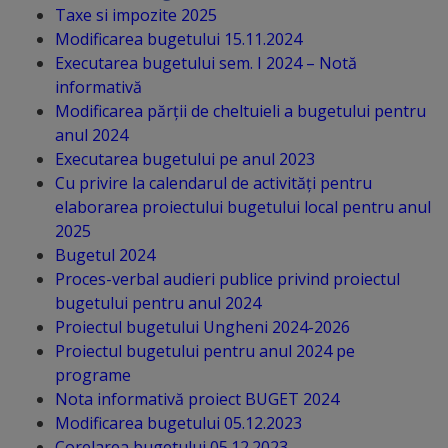
Taxe si impozite 2025
Distincții
Modificarea bugetului 15.11.2024
Executarea bugetului sem. I 2024 – Notă
informativă
Cetățeni
Modificarea părții de cheltuieli a bugetului pentru
de
anul 2024
Executarea bugetului pe anul 2023
onoare
Cu privire la calendarul de activități pentru
elaborarea proiectului bugetului local pentru anul
Deținători
2025
ai
Bugetul 2024
Proces-verbal audieri publice privind proiectul
titlului
bugetului pentru anul 2024
„Merite
Proiectul bugetului Ungheni 2024-2026
Proiectul bugetului pentru anul 2024 pe
pentru
programe
Ungheni”
Nota informativă proiect BUGET 2024
Modificarea bugetului 05.12.2023
Corelarea bugetului 05.12.2023