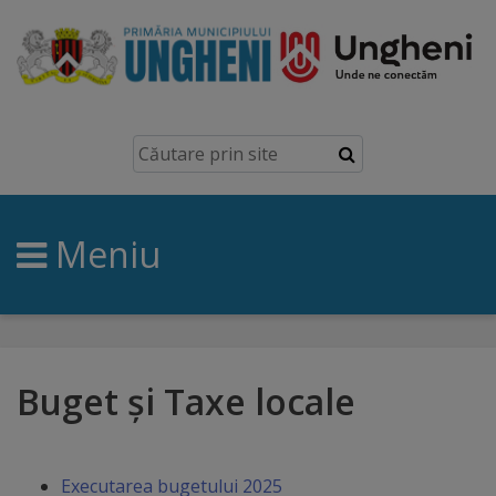
Ungheni
Prezentare
generală
Meniu
Simbolurile
orașului
Manual
brand
Buget și Taxe locale
Orașe
înfrățite
Executarea bugetului 2025