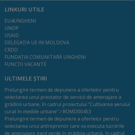
de
LINKURI UTILE
cerere
EU4UNGHENI
Arhitectură
UNDP
USAID
și
DELEGAȚIA UE IN MOLDOVA
urbanism
CRDD
FUNDAȚIA COMUNITARĂ UNGHENI
FUNCȚII VACANTE
Transparență
decizională
ULTIMELE ȘTIRI
Prelungire termen de depunere a ofertelor pentru
Proiecte
selectarea unui prestator de servicii de amenajare a
de
grădinii urbane, în cadrul proiectului ”Cultivarea aerului
curat în mediile urbane” / ROMD00453
decizii
Prelungire termen de depunere a ofertelor pentru
selectarea unui antreprenor care va executa lucrările
Decizii
de amenajare gard verde în grădina urbană, în cadrul