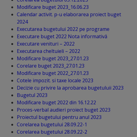
Diplome
Modificare buget 2023_16.06.23
de
Calendar activit. p-u elaborarea proiect buget
Excelență
2024
Executarea bugetului 2022 pe programe
Executare buget 2022 Nota informativă
Ungheniul
Executare venituri – 2022
turistic
Executarea cheltuieli – 2022
Modificare buget 2023_27.01.23
Obiective
Corelare buget 2023_27.01.23
Modificare buget 2022_27.01.23
turistice
Cotele impozit. si taxe locale 2023
Decizie cu privire la aprobarea bugetuluii 2023
Sculpturi
Bugetul 2023
(harta
Modificare buget 2022 din 16.12.22
Proces-verbal audieri proiect buget 2023
sculpturilor)
Proiectul bugetului pentru anul 2023
Corelarea bugetului 28.09.22-1
Monumente
Corelarea bugetului 28.09.22-2