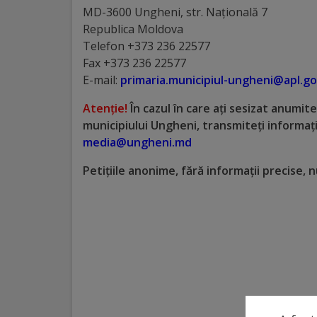
MD-3600 Ungheni, str. Naţională 7
Distincții
Republica Moldova
Telefon +373 236 22577
Cetățeni
Fax +373 236 22577
E-mail:
primaria.municipiul-ungheni@apl.g
de
Atenție!
În cazul în care ați sesizat anumit
onoare
municipiului Ungheni, transmiteți informații
media@ungheni.md
Deținători
Petițiile anonime, fără informații precise,
ai
titlului
„Merite
pentru
Ungheni”