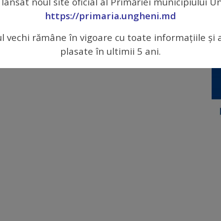
 lansat noul site oficial al Primăriei municipiului 
https://primaria.ungheni.md
ul vechi rămâne în vigoare cu toate informațiile și 
plasate în ultimii 5 ani.