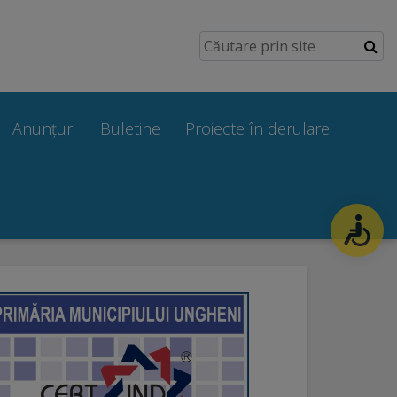
Anunțuri
Buletine
Proiecte în derulare