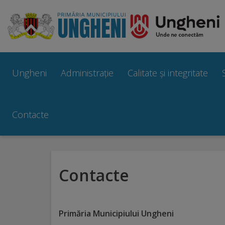
Ungheni
Prezentare
Ungheni
Administrație
Calitate și integritate
generală
Simbolurile
Contacte
orașului
Manual
Contacte
brand
Orașe
Primăria Municipiului Ungheni
înfrățite