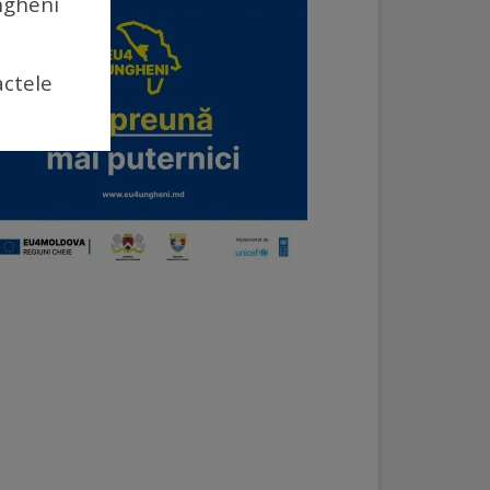
Ungheni
actele