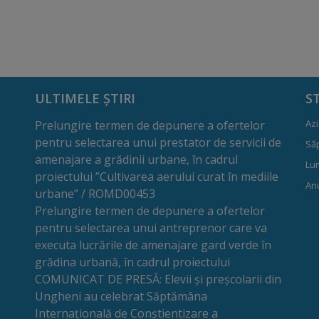
ULTIMELE ȘTIRI
S
Azi
Prelungire termen de depunere a ofertelor
pentru selectarea unui prestator de servicii de
Să
amenajare a grădinii urbane, în cadrul
Lun
proiectului ”Cultivarea aerului curat în mediile
Anu
urbane” / ROMD00453
Prelungire termen de depunere a ofertelor
pentru selectarea unui antreprenor care va
executa lucrările de amenajare gard verde în
grădina urbană, în cadrul proiectului
COMUNICAT DE PRESĂ: Elevii și preșcolarii din
Ungheni au celebrat Săptămâna
Internațională de Conștientizare a