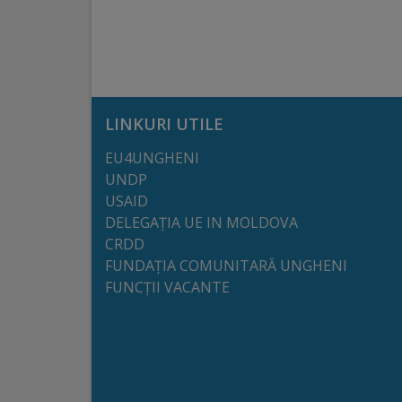
arhitecturale
Personalități
marcante
LINKURI UTILE
Sportivi
EU4UNGHENI
de
UNDP
performanță
USAID
DELEGAȚIA UE IN MOLDOVA
CRDD
Orașul
FUNDAȚIA COMUNITARĂ UNGHENI
în
FUNCȚII VACANTE
imagini
Galerie
video