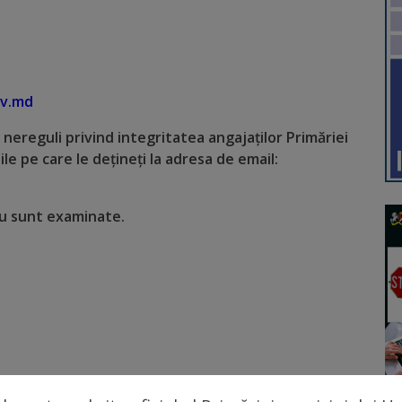
ov.md
e nereguli privind integritatea angajaților Primăriei
le pe care le dețineți la adresa de email:
 nu sunt examinate.