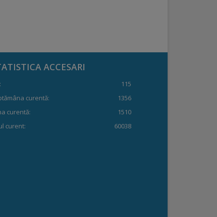
TATISTICA ACCESARI
:
115
ptămâna curentă:
1356
a curentă:
1510
l curent:
60038