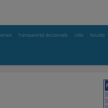
Servicii
Transparență decizională
Utile
Noutăți