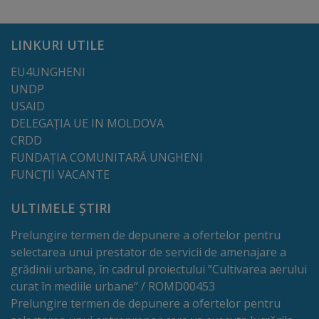
Cultură
LINKURI UTILE
Instituții
EU4UNGHENI
UNDP
de
USAID
cultură
DELEGAȚIA UE IN MOLDOVA
CRDD
Evenimente
FUNDAȚIA COMUNITARĂ UNGHENI
FUNCȚII VACANTE
culturale
ULTIMELE ȘTIRI
Sport
Prelungire termen de depunere a ofertelor pentru
selectarea unui prestator de servicii de amenajare a
Structuri
grădinii urbane, în cadrul proiectului ”Cultivarea aerului
și
curat în mediile urbane” / ROMD00453
Prelungire termen de depunere a ofertelor pentru
baze