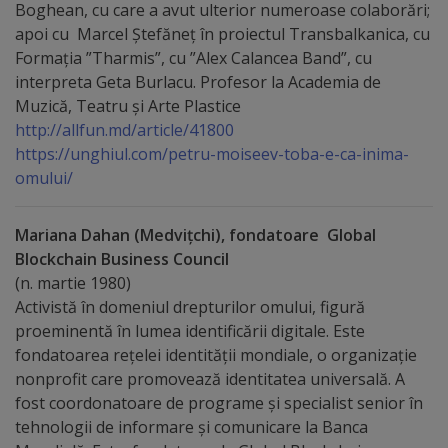
Boghean, cu care a avut ulterior numeroase colaborări;
Dispoziții
apoi cu Marcel Ștefăneț în proiectul Transbalkanica, cu
Formația ”Tharmis”, cu ”Alex Calancea Band”, cu
interpreta Geta Burlacu. Profesor la Academia de
Regulamente
Muzică, Teatru și Arte Plastice
http://allfun.md/article/41800
Rapoarte
https://unghiul.com/petru-moiseev-toba-e-ca-inima-
omului/
Consultări
publice
Mariana Dahan (Medvițchi), fondatoare Global
Blockchain Business Council
Achiziții
(n. martie 1980)
Activistă în domeniul drepturilor omului, figură
publice
proeminentă în lumea identificării digitale. Este
fondatoarea rețelei identității mondiale, o organizație
Rezultate/Atribuiri
nonprofit care promovează identitatea universală. A
fost coordonatoare de programe și specialist senior în
Planuri/
tehnologii de informare și comunicare la Banca