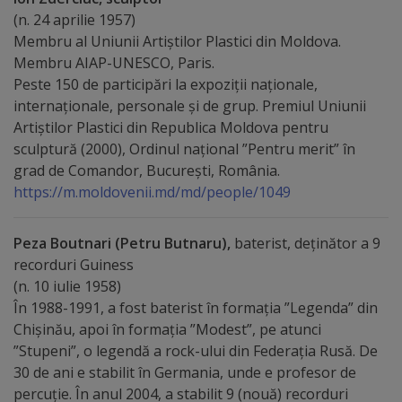
Comisii
(n. 24 aprilie 1957)
Membru al Uniunii Artiștilor Plastici din Moldova.
de
Membru AIAP-UNESCO, Paris.
specialitate
Peste 150 de participări la expoziții naționale,
internaționale, personale și de grup. Premiul Uniunii
Regulamentul
Artiștilor Plastici din Republica Moldova pentru
sculptură (2000), Ordinul național ”Pentru merit” în
Consiliului
grad de Comandor, București, România.
https://m.moldovenii.md/md/people/1049
Calitate
și
Peza Boutnari (Petru Butnaru),
baterist, deținător a 9
recorduri Guiness
integritate
(n. 10 iulie 1958)
În 1988-1991, a fost baterist în formaţia ”Legenda” din
Servicii
Chișinău, apoi în formaţia ”Modest”, pe atunci
”Stupeni”, o legendă a rock-ului din Federația Rusă. De
Plăți
30 de ani e stabilit în Germania, unde e profesor de
percuție. În anul 2004, a stabilit 9 (nouă) recorduri
și