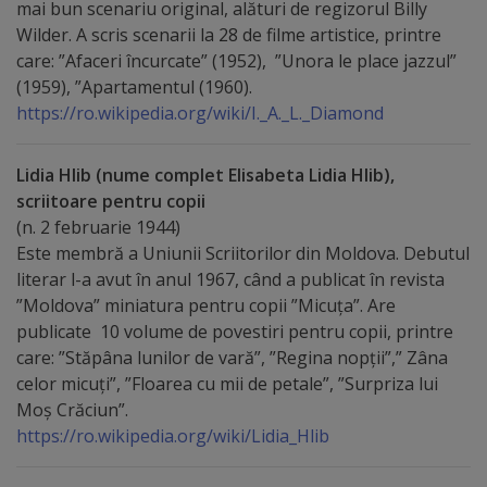
Diplome
mai bun scenariu original, alături de regizorul Billy
Wilder. A scris scenarii la 28 de filme artistice, printre
de
care: ”Afaceri încurcate” (1952), ”Unora le place jazzul”
Excelență
(1959), ”Apartamentul (1960).
https://ro.wikipedia.org/wiki/I._A._L._Diamond
Ungheniul
turistic
Lidia Hlib (nume complet Elisabeta Lidia Hlib),
scriitoare pentru copii
Obiective
(n. 2 februarie 1944)
Este membră a Uniunii Scriitorilor din Moldova. Debutul
turistice
literar l-a avut în anul 1967, când a publicat în revista
”Moldova” miniatura pentru copii ”Micuța”. Are
Sculpturi
publicate 10 volume de povestiri pentru copii, printre
care: ”Stăpâna lunilor de vară”, ”Regina nopții”,” Zâna
(harta
celor micuți”, ”Floarea cu mii de petale”, ”Surpriza lui
sculpturilor)
Moș Crăciun”.
https://ro.wikipedia.org/wiki/Lidia_Hlib
Monumente