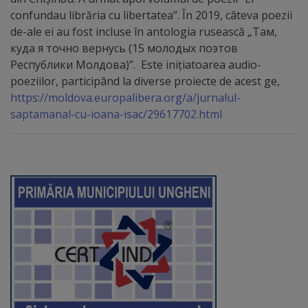
confundau librăria cu libertatea”. În 2019, câteva poezii
transport
de-ale ei au fost incluse în antologia rusească „Там,
public
куда я точно вернусь (15 молодых поэтов
Республики Молдова)”. Este inițiatoarea audio-
Parcări
poeziilor, participând la diverse proiecte de acest ge,
https://moldova.europalibera.org/a/jurnalul-
Date
saptamanal-cu-ioana-isac/29617702.html
de
contact
administrator
rute
Drumuri
și
străzi