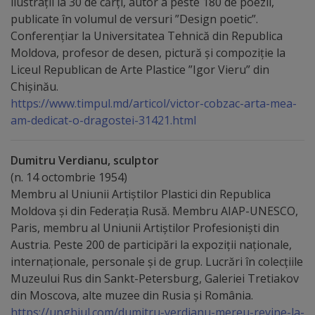
ilustraţii la 30 de cărţi, autor a peste 180 de poezii,
publicate în volumul de versuri ”Design poetic”.
Galerii
Conferenţiar la Universitatea Tehnică din Republica
foto
Moldova, profesor de desen, pictură şi compoziţie la
Liceul Republican de Arte Plastice ”Igor Vieru” din
Chişinău.
Administrație
https://www.timpul.md/articol/victor-cobzac-arta-mea-
am-dedicat-o-dragostei-31421.html
Primărie
Dumitru Verdianu, sculptor
Primar
(n. 14 octombrie 1954)
Membru al Uniunii Artiștilor Plastici din Republica
Viceprimari
Moldova și din Federația Rusă. Membru AIAP-UNESCO,
Paris, membru al Uniunii Artiștilor Profesioniști din
Organigrama
Austria. Peste 200 de participări la expoziții naționale,
internaționale, personale și de grup. Lucrări în colecțiile
Aparatul
Muzeului Rus din Sankt-Petersburg, Galeriei Tretiakov
din Moscova, alte muzee din Rusia și România.
primăriei
https://unghiul.com/dumitru-verdianu-mereu-revine-la-