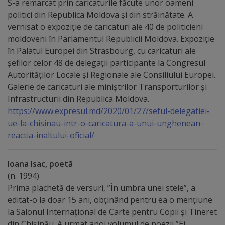
Deplasări
S-a remarcat prin caricaturile făcute unor oameni
politici din Republica Moldova și din străinătate. A
Bugetare
vernisat o expoziție de caricaturi ale 40 de politicieni
moldoveni în Parlamentul Republicii Moldova. Expoziție
participativă
în Palatul Europei din Strasbourg, cu caricaturi ale
şefilor celor 48 de delegaţii participante la Congresul
Utile
Autorităţilor Locale şi Regionale ale Consiliului Europei.
Galerie de caricaturi ale miniștrilor Transporturilor și
Transport
Infrastructurii din Republica Moldova.
https://www.expresul.md/2020/01/27/seful-delegatiei-
Rețeaua
ue-la-chisinau-intr-o-caricatura-a-unui-unghenean-
reactia-inaltului-oficial/
transportului
public
Ioana Isac, poetă
(n. 1994)
Lista
Prima plachetă de versuri, ”În umbra unei stele”, a
editat-o la doar 15 ani, obținând pentru ea o menţiune
stațiilor
la Salonul Internaţional de Carte pentru Copii şi Tineret
de
din Chişinău. A urmat apoi volumul de poezii ”Ei