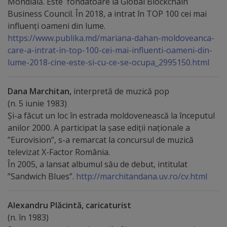
Mondială. Este fondatoare la Global Blockchain
Rapoarte
Business Council. În 2018, a intrat în TOP 100 cei mai
influenți oameni din lume.
Licitații
https://www.publika.md/mariana-dahan-moldoveanca-
care-a-intrat-in-top-100-cei-mai-influenti-oameni-din-
Rezultate
lume-2018-cine-este-si-cu-ce-se-ocupa_2995150.html
Buget
Dana Marchitan,
interpretă de muzică pop
și
(n. 5 iunie 1983)
Și-a făcut un loc în estrada moldovenească la începutul
Taxe
anilor 2000. A participat la șase ediții naționale a
locale
”Eurovision”, s-a remarcat la concursul de muzică
televizat X-Factor România.
Strategii
În 2005, a lansat albumul său de debut, intitulat
”Sandwich Blues”.
http://marchitandana.uv.ro/cv.html
și
programe
Alexandru Plăcintă, caricaturist
(n. în 1983)