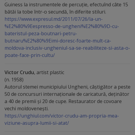
Guiness la instrumentele de percuţie, efectuînd câte 15
tarife
bătăi la tobe într-o secundă, în diferite stiluri.
https://www.expresul.md/2011/07/26/la-un-
Înscrierea
%E2%80%9Eespresso-de-ungheni%E2%80%9D-cu-
bateristul-peza-boutnari-petru-
copiilor
butnaru%E2%80%9Eimi-doresc-foarte-mult-ca-
în
moldova-inclusiv-ungheniul-sa-se-reabiliteze-si-asta-o-
poate-face-prin-cultu/
grădiniță/Plăți
Victor Crudu
, artist plastic
Înterprinderi
(n. 1958)
municipale
Autorul stemei municipiului Ungheni, câștigător a peste
50 de concursuri internaționale de caricatură, deținător
Comgaz-
a 40 de premii și 20 de cupe. Restaurator de covoare
vechi moldovenești.
Plus
https://unghiul.com/victor-crudu-am-propria-mea-
viziune-asupra-lumii-si-atat/
Modele