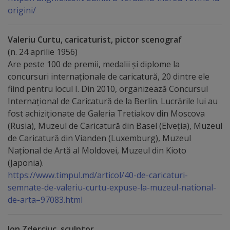
origini/
Regulamentul
de
Valeriu Curtu, caricaturist, pictor scenograf
funcționare
(n. 24 aprilie 1956)
Are peste 100 de premii, medalii şi diplome la
Integritate
concursuri internaționale de caricatură, 20 dintre ele
fiind pentru locul I. Din 2010, organizează Concursul
și
Internaţional de Caricatură de la Berlin. Lucrările lui au
calitate
fost achiziţionate de Galeria Tretiakov din Moscova
(Rusia), Muzeul de Caricatură din Basel (Elveţia), Muzeul
de Caricatură din Vianden (Luxemburg), Muzeul
Consiliul
Naţional de Artă al Moldovei, Muzeul din Kioto
Municipal
(Japonia).
https://www.timpul.md/articol/40-de-caricaturi-
Secretar
semnate-de-valeriu-curtu-expuse-la-muzeul-national-
de-arta–97083.html
Consilieri
Ion Zderciuc, sculptor