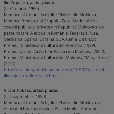
arhitecturale
Ilie Cojocaru, artist plastic
(n. 31 martie 1950)
Membru al Uniunii Artiștilor Plastici din Moldova.
Personalități
Membru fondator al Grupului Zece. Are lucrări în
marcante
colecții publice și private din Republica Moldova și de
peste hotare. A expus în România, Federația Rusă,
Sportivi
Germania, Spania, Ucraina, SUA, Cehia. Distincții:
Premiul Ministerului Culturii din România (1999),
de
Premiul Uniunii Artișțtilor Plastici din Moldova (2002),
performanță
Premiul Ministerului Culturii din Moldova, ”Mihai Grecu”
(2014).
Orașul
http://orasulungheni.blogspot.com/2015/07/pictorul-
ilie-cojocaru-din-orasul.html
în
imagini
Victor Cobzac, artist plastic
(n. 6 septembrie 1950)
Galerie
Membru al Uniunii Artiștilor Plastici din Moldova, al
Asociatiei Internationale a Plasticienilor. Autor de
video