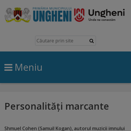
Ungheni
Prezentare
generală
Meniu
Simbolurile
orașului
Manual
brand
Personalități marcante
Orașe
înfrățite
Shmuel Cohen (Samuil Kogan), autorul muzicii imnului