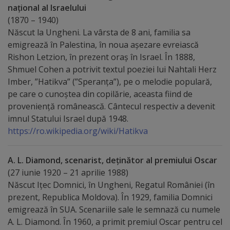
național al Israelului
Distincții
(1870 – 1940)
Născut la Ungheni. La vârsta de 8 ani, familia sa
emigrează în Palestina, în noua așezare evreiască
Cetățeni
Rishon Letzion, în prezent oraș în Israel. În 1888,
de
Shmuel Cohen a potrivit textul poeziei lui Nahtali Herz
Imber, ”Hatikva” (”Speranța”), pe o melodie populară,
onoare
pe care o cunoștea din copilărie, aceasta fiind de
proveniență românească. Cântecul respectiv a devenit
Deținători
imnul Statului Israel după 1948.
ai
https://ro.wikipedia.org/wiki/Hatikva
titlului
A. L. Diamond, scenarist, deținător al premiului Oscar
„Merite
(27 iunie 1920 – 21 aprilie 1988)
pentru
Născut Ițec Domnici, în Ungheni, Regatul României (în
prezent, Republica Moldova). În 1929, familia Domnici
Ungheni”
emigrează în SUA. Scenariile sale le semnază cu numele
A. L. Diamond. În 1960, a primit premiul Oscar pentru cel