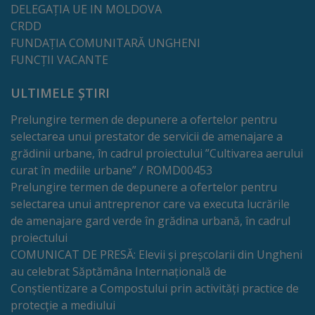
DELEGAȚIA UE IN MOLDOVA
Galerii
CRDD
FUNDAȚIA COMUNITARĂ UNGHENI
foto
FUNCȚII VACANTE
Administrație
ULTIMELE ȘTIRI
Prelungire termen de depunere a ofertelor pentru
Primărie
selectarea unui prestator de servicii de amenajare a
grădinii urbane, în cadrul proiectului ”Cultivarea aerului
Primar
curat în mediile urbane” / ROMD00453
Prelungire termen de depunere a ofertelor pentru
Viceprimari
selectarea unui antreprenor care va executa lucrările
de amenajare gard verde în grădina urbană, în cadrul
Organigrama
proiectului
COMUNICAT DE PRESĂ: Elevii și preșcolarii din Ungheni
Aparatul
au celebrat Săptămâna Internațională de
Conștientizare a Compostului prin activități practice de
primăriei
protecție a mediului