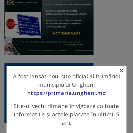
Diplome
de
Excelență
Ungheniul
turistic
Obiective
×
turistice
A fost lansat noul site oficial al Primăriei
municipiului Ungheni
Sculpturi
https://primaria.ungheni.md
(harta
Site-ul vechi rămâne în vigoare cu toate
sculpturilor)
informațiile și actele plasate în ultimii 5
ani.
Monumente