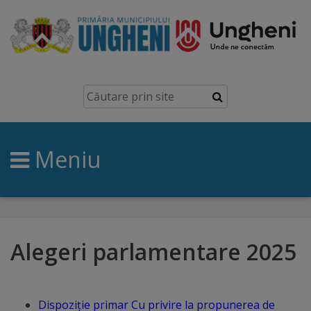
Ungheni
Prezentare
generală
Meniu
Simbolurile
orașului
Manual
brand
Alegeri parlamentare 2025
Orașe
înfrățite
Dispoziție primar Cu privire la propunerea de