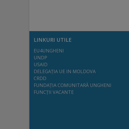
arhitecturale
Personalități
marcante
LINKURI UTILE
Sportivi
EU4UNGHENI
de
UNDP
performanță
USAID
DELEGAȚIA UE IN MOLDOVA
CRDD
Orașul
FUNDAȚIA COMUNITARĂ UNGHENI
în
FUNCȚII VACANTE
imagini
Galerie
video