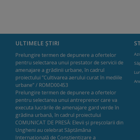
ULTIMELE ȘTIRI
S
Azi
Prelungire termen de depunere a ofertelor
pentru selectarea unui prestator de servicii de
Să
amenajare a grădinii urbane, în cadrul
Lun
proiectului ”Cultivarea aerului curat în mediile
Anu
urbane” / ROMD00453
Prelungire termen de depunere a ofertelor
pentru selectarea unui antreprenor care va
executa lucrările de amenajare gard verde în
grădina urbană, în cadrul proiectului
COMUNICAT DE PRESĂ: Elevii și preșcolarii din
Ungheni au celebrat Săptămâna
Internațională de Conștientizare a