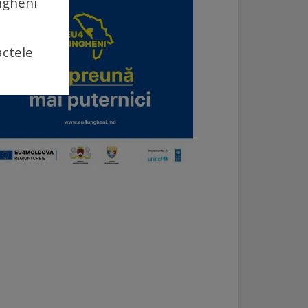
Ungheni
actele