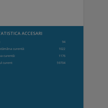
TATISTICA ACCESARI
:
94
ptămâna curentă:
1022
a curentă:
1176
l curent:
59704