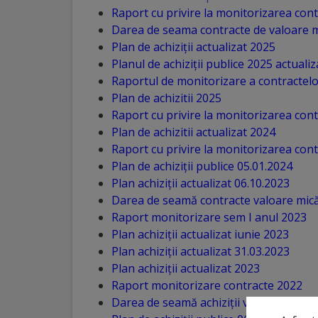
Raport cu privire la monitorizarea con
Distincții
Darea de seama contracte de valoare m
Plan de achiziții actualizat 2025
Cetățeni
Planul de achiziții publice 2025 actualiz
Raportul de monitorizare a contractel
de
Plan de achizitii 2025
onoare
Raport cu privire la monitorizarea con
Plan de achizitii actualizat 2024
Raport cu privire la monitorizarea con
Deținători
Plan de achiziții publice 05.01.2024
ai
Plan achiziții actualizat 06.10.2023
Darea de seamă contracte valoare mică
titlului
Raport monitorizare sem I anul 2023
„Merite
Plan achiziții actualizat iunie 2023
Plan achiziții actualizat 31.03.2023
pentru
Plan achiziții actualizat 2023
Ungheni”
Raport monitorizare contracte 2022
Darea de seamă achiziții valoare mică 