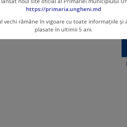
 lansat noul site oficial al Primăriei municipiului 
https://primaria.ungheni.md
ul vechi rămâne în vigoare cu toate informațiile și 
a 2021
plasate în ultimii 5 ani.