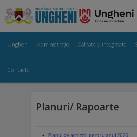
Ungheni
Prezentare
Ungheni
Administrație
Calitate și integritate
generală
Simbolurile
Contacte
orașului
Manual
Planuri/ Rapoarte
brand
Orașe
înfrățite
Planul de achizitii pentru anul 2026