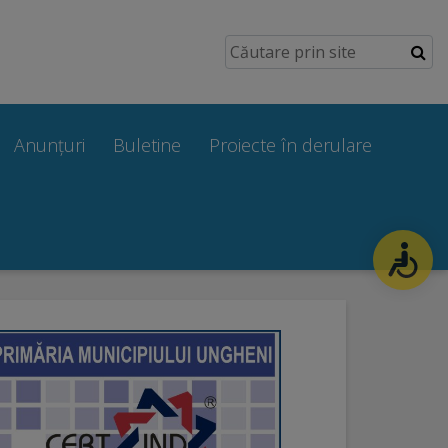
Anunțuri
Buletine
Proiecte în derulare