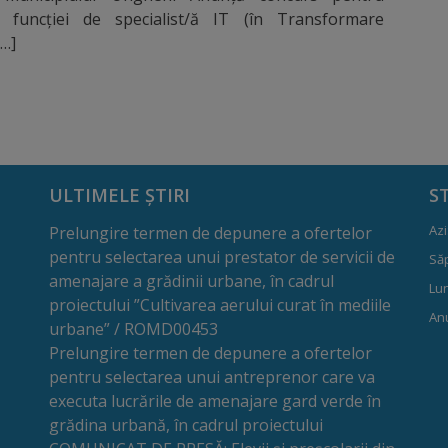
 funcţiei de specialist/ă IT (în Transformare
[…]
ULTIMELE ȘTIRI
S
Azi
Prelungire termen de depunere a ofertelor
pentru selectarea unui prestator de servicii de
Să
amenajare a grădinii urbane, în cadrul
Lun
proiectului ”Cultivarea aerului curat în mediile
Anu
urbane” / ROMD00453
Prelungire termen de depunere a ofertelor
pentru selectarea unui antreprenor care va
executa lucrările de amenajare gard verde în
grădina urbană, în cadrul proiectului