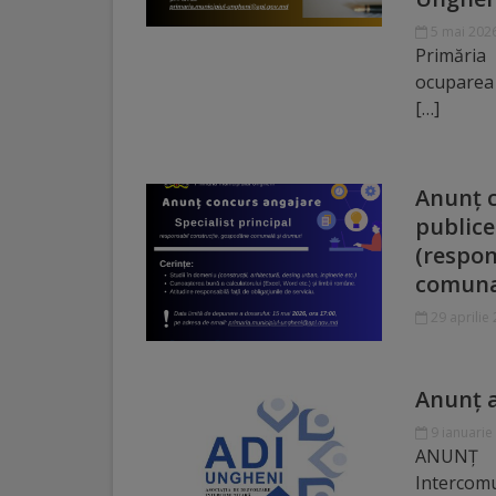
5 mai 202
Distincții
Primăria
ocuparea 
Cetățeni
[…]
de
onoare
Anunţ c
publice
Deținători
(respon
ai
comuna
titlului
29 aprilie
„Merite
pentru
Anunț a
Ungheni”
9 ianuarie
ANUNȚ 
Interco