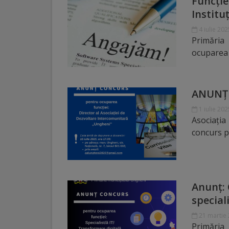
Funcție
Institu
Galerii
4 iulie 202
foto
Primăria
ocuparea f
Administrație
Primărie
ANUNȚ
1 iulie 202
Primar
Asociați
concurs p
Viceprimari
Organigrama
Anunț: 
Aparatul
special
primăriei
21 martie
Primăria