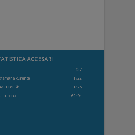
TATISTICA ACCESARI
:
157
ptămâna curentă:
1722
a curentă:
1876
l curent:
60404