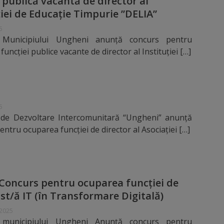
 publică vacantă de director al
ției de Educație Timpurie ”DELIA”
5
 Municipiului Ungheni anunță concurs pentru
uncției publice vacante de director al Instituției […]
5
a de Dezvoltare Intercomunitară “Ungheni” anunţă
entru ocuparea funcţiei de director al Asociației […]
Concurs pentru ocuparea funcţiei de
ist/ă IT (în Transformare Digitală)
 2025
 municipiului Ungheni Anunţă concurs pentru