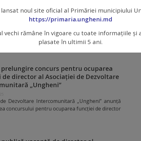
ersoanelor pentru concursul la funcția
 lansat noul site oficial al Primăriei municipiului 
ctor ADI Ungheni
https://primaria.ungheni.md
 2025
a de Dezvoltare Intercomunitară „ADI Ungheni”
ul vechi rămâne în vigoare cu toate informațiile și 
miterea la concursul pentru ocuparea funcției de
plasate în ultimii 5 ani.
prelungire concurs pentru ocuparea
i de director al Asociației de Dezvoltare
omunitară „Ungheni”
025
a de Dezvoltare Intercomunitară „Ungheni” anunţă
ea concursului pentru ocuparea funcţiei de director