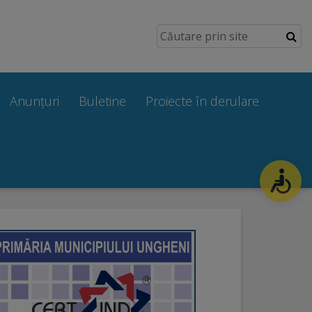
Anunțuri
Buletine
Proiecte în derulare