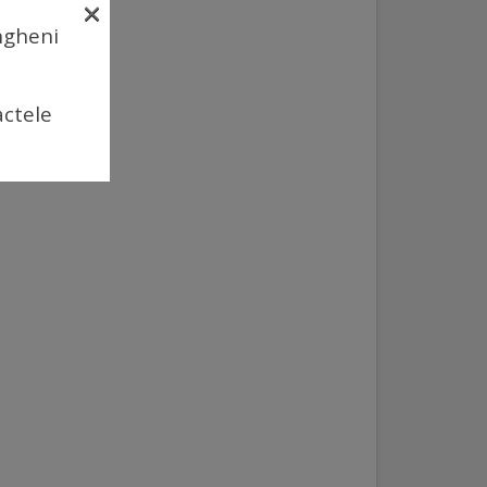
×
Ungheni
actele