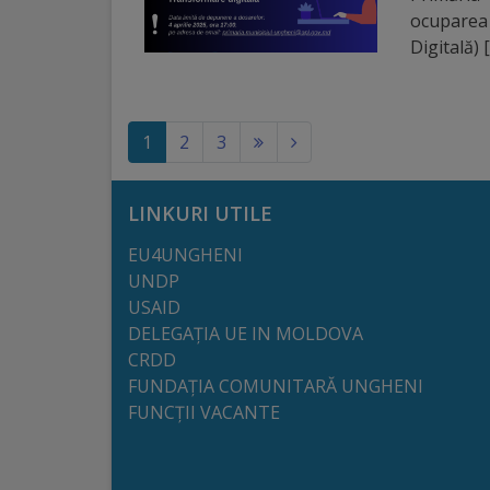
ocuparea
Regulamentul
Digitală) 
de
funcționare
(current)
1
2
3
Integritate
și
LINKURI UTILE
calitate
EU4UNGHENI
UNDP
Consiliul
USAID
DELEGAȚIA UE IN MOLDOVA
Municipal
CRDD
FUNDAȚIA COMUNITARĂ UNGHENI
Secretar
FUNCȚII VACANTE
Consilieri