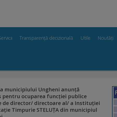
Servicii
Transparență decizională
Utile
Noutăți
ia municipiului Ungheni anunță
 pentru ocuparea funcției publice
 de director/ directoare al/ a Instituției
ație Timpurie STELUȚA din municipiul
i