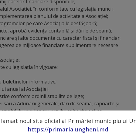
 mijloacelor financiare disponibile;
lul Asociației, în conformitate cu legislația muncii;
mplementarea planului de activitate a Asociației;
rogramelor pe care Asociația le desfășoară;
tracte, aprobă evidența contabilă și dările de seamă;
nciare și alte documente cu caracter fiscal și financiar;
ragerea de mijloace financiare suplimentare necesare
sociației;
e cu legislația în vigoare;
a buletinelor informative;
ui anual al Asociației;
stice conform ordinii stabilite de lege;
ției sau a Adunării generale, dări de seamă, rapoarte și
i, modul de gestionare a mijloacelor financiare,
Asociației;
 lansat noul site oficial al Primăriei municipiului 
iale;
https://primaria.ungheni.md
u constituie competența exclusivă a altor organe ale