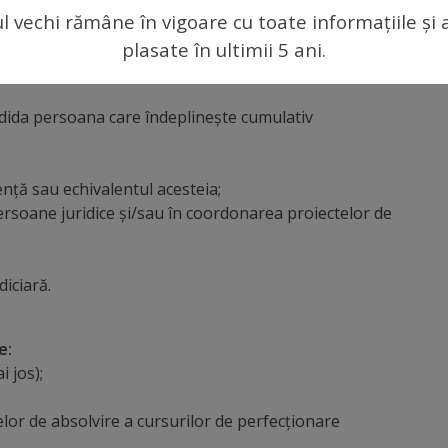
ul vechi rămâne în vigoare cu toate informațiile și 
plasate în ultimii 5 ani.
andida persoana care îndeplinește cumulativ
ență sau echivalentul acesteia;
ersoane juridice și/sau în coordonarea proiectelor de
iciară.
e:
i jos);
atelor de absolvire a cursurilor de perfecționare