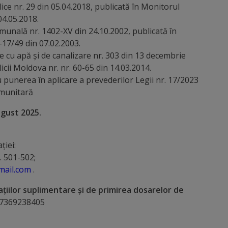
lice nr. 29 din 05.04.2018, publicată în Monitorul
04.05.2018.
omunală nr. 1402-XV din 24.10.2002, publicată în
-17/49 din 07.02.2003.
re cu apă şi de canalizare nr. 303 din 13 decembrie
icii Moldova nr. nr. 60-65 din 14.03.2014.
punerea în aplicare a prevederilor Legii nr. 17/2023
comunitară
ugust 2025.
ției:
. 501-502;
ail.com
.
țiilor suplimentare și de primirea dosarelor de
+37369238405