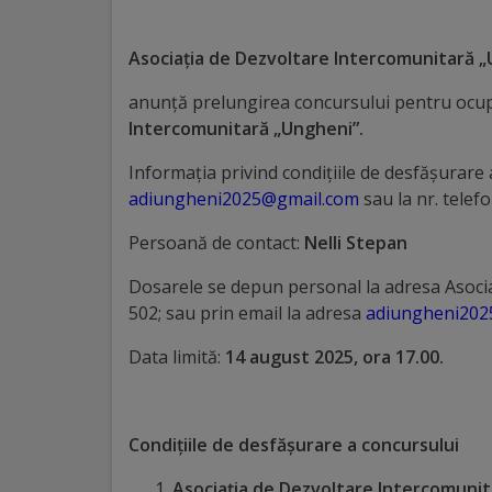
Distincții
Asociația de Dezvoltare Intercomunitară 
Cetățeni
anunţă prelungirea concursului pentru ocup
Intercomunitară „Ungheni”.
de
Informaţia privind condiţiile de desfăşurare a
onoare
adiungheni2025@gmail.com
sau la nr. telef
Deținători
Persoană de contact:
Nelli Stepan
ai
Dosarele se depun personal la adresa Asociați
titlului
502; sau prin email la adresa
adiungheni202
„Merite
Data limită:
14 august 2025, ora 17.00.
pentru
Ungheni”
Condițiile de desfășurare a concursului
Asociația de Dezvoltare Intercomunit