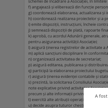
schemei de încadrare a Asociației, în limitele
f) angajează și eliberează din funcție persona
Galerii
g) coordonează elaborarea, actualizarea și i
foto
h) coordonează realizarea proiectelor și a p
i) emite dispoziții, instrucțiuni, încheie con
Administrație
j) semnează dispoziții de plată, rapoarte fina
k) aprobă, cu acordul Adunării generale, at
pentru asigurarea activității Asociației;
Primărie
l) asigură ținerea registrelor de activitate a A
m) aplică sancțiuni disciplinare în conformitat
Primar
n) organizează activitatea de secretariat;
p) asigură editarea, publicarea și distribuire
Viceprimari
q) participă la elaborarea proiectului bugetul
r) asigură ținerea evidenței contabile și stati
Organigrama
s) prezintă, la solicitarea Consiliului Asocia
note explicative privind activitatea Asociație
Aparatul
precum și alte informații privind activitatea 
A fost
t) exercită alte atribuții operațional-manager
primăriei
u) decide asupra tuturor chestiunilor care n