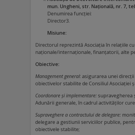
Diplome
mun. Ungheni, str. Națională, nr. 7, t
de
Denumirea funcţiei:
Excelență
Director3.
Misiune:
Ungheniul
Directorul reprezintă Asociația în relațiile cu s
turistic
naționale/internaționale, finanțatorii, alte pe
Obiective
Obiective:
turistice
Management general
: asigurarea unei direcți
obiectivelor stabilite de Consiliul Asociației
Sculpturi
Coordonare și implementare:
supravegherea și 
(harta
Adunării generale, în cadrul activităților cur
sculpturilor)
Supraveghere a contractului de delegare:
monito
delegare a gestiunii serviciilor publice, pen
Monumente
obiectivele stabilite;