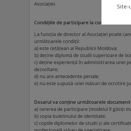
Asociației.
Site-
Regulamentul
de
Condițiile de participare la concurs
funcționare
La funcția de director al Asociației poate c
următoarele condiții:
Integritate
a) este cetățean al Republicii Moldova;
și
b) deține diplomă de studii superioare de lic
c) deține experiență în administrarea unei p
calitate
dezvoltare;
d) nu are antecedente penale;
Consiliul
e) nu este supusă unei măsuri de ocrotire jud
Municipal
Dosarul va conține următoarele document
Secretar
a) cererea de participare (modelul îl găsiți ma
b) copia buletinului de identitate;
Consilieri
c) copiile diplomelor de studii și ale certific
profesională și/sau de specializare;