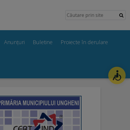
Anunțuri
Buletine
Proiecte în derulare