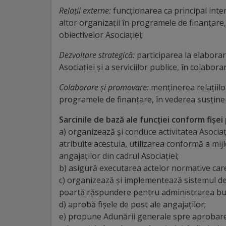
arhitecturale
Relații externe:
funcționarea ca principal interl
altor organizații în programele de finanțare
Personalități
obiectivelor Asociației;
marcante
Dezvoltare strategică:
participarea la elaborar
Asociației și a serviciilor publice, în colabora
Sportivi
Colaborare și promovare:
menținerea relațiilor
de
programele de finanțare, în vederea susțineri
performanță
Sarcinile de bază ale funcției conform fișei 
a) organizează și conduce activitatea Asocia
Orașul
atribuite acestuia, utilizarea conformă a mijlo
în
angajaților din cadrul Asociației;
b) asigură executarea actelor normative care
imagini
c) organizează și implementează sistemul de 
poartă răspundere pentru administrarea buge
Galerie
d) aprobă fișele de post ale angajaților;
e) propune Adunării generale spre aprobare 
video