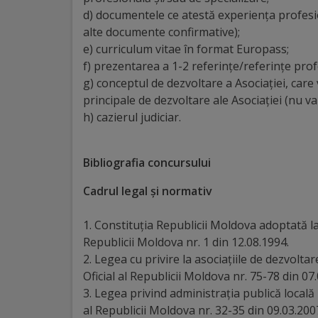
Comisii
d) documentele ce atestă experiența profesio
alte documente confirmative);
de
e) curriculum vitae în format Europass;
specialitate
f) prezentarea a 1-2 referințe/referințe prof
g) conceptul de dezvoltare a Asociației, care 
Regulamentul
principale de dezvoltare ale Asociației (nu va
h) cazierul judiciar.
Consiliului
Calitate
Bibliografia concursului
și
Cadrul legal și normativ
integritate
1. Constituţia Republicii Moldova adoptată la
Republicii Moldova nr. 1 din 12.08.1994.
Servicii
2. Legea cu privire la asociațiile de dezvolt
Oficial al Republicii Moldova nr. 75-78 din 07
Plăți
3. Legea privind administraţia publică locală 
al Republicii Moldova nr. 32-35 din 09.03.200
și