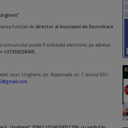
„Ungheni”
area funcţiei de
director al Asociației
de Dezvoltare
 concursului poate fi solicitată electronic pe adresa:
on
+37369238405.
ei: mun. Ungheni, str. Națională, nr. 7, biroul 501-
5@gmail.com
.
ară „Ungheni”, IDNO 1024620011706, cu sediul în