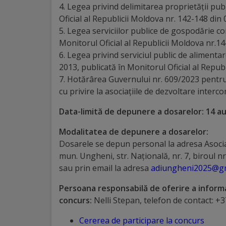
4. Legea privind delimitarea proprietăţii pub
tarife
Oficial al Republicii Moldova nr. 142-148 din 
5. Legea serviciilor publice de gospodărie c
Înscrierea
Monitorul Oficial al Republicii Moldova nr.14
6. Legea privind serviciul public de alimenta
copiilor
2013, publicată în Monitorul Oficial al Republ
în
7. Hotărârea Guvernului nr. 609/2023 pentru 
cu privire la asociațiile de dezvoltare inter
grădiniță/Plăți
Data-limită de depunere a dosarelor: 14 a
Înterprinderi
Modalitatea de depunere a dosarelor:
municipale
Dosarele se depun personal la adresa Asocia
mun. Ungheni, str. Națională, nr. 7, biroul nr
Comgaz-
sau prin email la adresa
adiungheni2025@gm
Plus
Persoana responsabilă de oferire a informa
concurs:
Nelli Stepan, telefon de contact: 
Modele
Cererea de participare la concurs