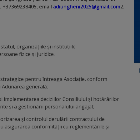
el. +37369238405, email
adiungheni2025@gmail.com
2.
tatul, organizațiile și instituțiile
rsoane fizice și juridice.
i strategice pentru întreaga Asociație, conform
 și Adunarea generală;
implementarea deciziilor Consiliului și hotărârilor
ente și a gestionării personalului angajat;
rizarea și controlul derulării contractului de
tru asigurarea conformității cu reglementările și