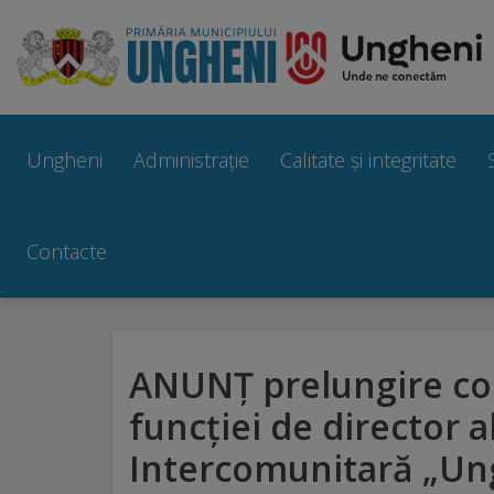
Ungheni
Prezentare
Ungheni
Administrație
Calitate și integritate
generală
Simbolurile
Contacte
orașului
Manual
ANUNȚ prelungire co
brand
funcţiei de director a
Orașe
Intercomunitară „Un
înfrățite