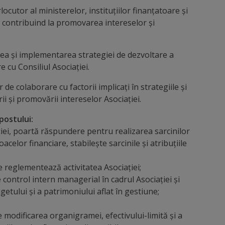
ocutor al ministerelor, instituțiilor finanțatoare și
, contribuind la promovarea intereselor și
ea și implementarea strategiei de dezvoltare a
re cu Consiliul Asociației.
 de colaborare cu factorii implicați în strategiile și
i și promovării intereselor Asociației.
postului:
ției, poartă răspundere pentru realizarea sarcinilor
acelor financiare, stabilește sarcinile și atribuțiile
 reglementează activitatea Asociației;
control intern managerial în cadrul Asociației și
tului și a patrimoniului aflat în gestiune;
modificarea organigramei, efectivului-limită și a