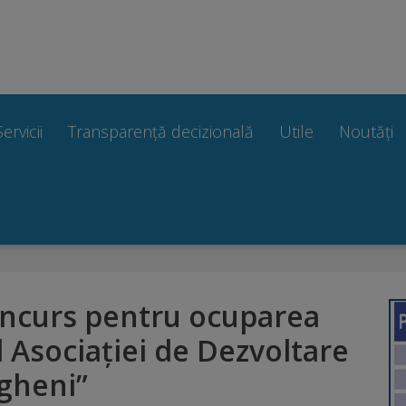
Servicii
Transparență decizională
Utile
Noutăți
ncurs pentru ocuparea
l Asociației de Dezvoltare
gheni”