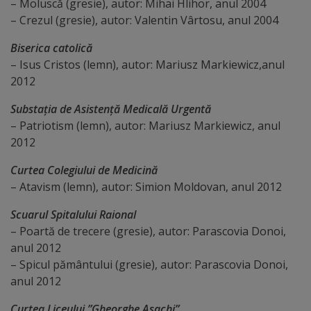
– Moluscă (gresie), autor: Mihai Hlihor, anul 2004
– Crezul (gresie), autor: Valentin Vârtosu, anul 2004
Dispoziții
Biserica catolică
Regulamente
– Isus Cristos (lemn), autor: Mariusz Markiewicz,anul
2012
Rapoarte
Substația de Asistență Medicală Urgentă
– Patriotism (lemn), autor: Mariusz Markiewicz, anul
Consultări
2012
publice
Curtea Colegiului de Medicină
– Atavism (lemn), autor: Simion Moldovan, anul 2012
Achiziții
Scuarul Spitalului Raional
publice
– Poartă de trecere (gresie), autor: Parascovia Donoi,
anul 2012
Rezultate/Atribuiri
– Spicul pământului (gresie), autor: Parascovia Donoi,
anul 2012
Planuri/
Curtea Liceului ”Gheorghe Asachi”