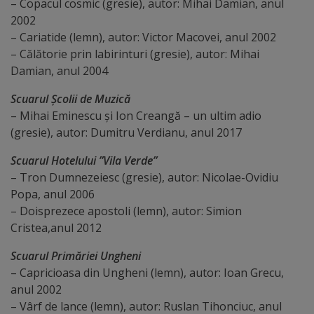
– Copacul cosmic (gresie), autor: Mihai Damian, anul
arhitecturale
2002
– Cariatide (lemn), autor: Victor Macovei, anul 2002
Personalități
– Călătorie prin labirinturi (gresie), autor: Mihai
marcante
Damian, anul 2004
Scuarul Școlii de Muzică
Sportivi
– Mihai Eminescu și Ion Creangă – un ultim adio
de
(gresie), autor: Dumitru Verdianu, anul 2017
performanță
Scuarul Hotelului ”Vila Verde”
– Tron Dumnezeiesc (gresie), autor: Nicolae-Ovidiu
Orașul
Popa, anul 2006
– Doisprezece apostoli (lemn), autor: Simion
în
Cristea,anul 2012
imagini
Scuarul Primăriei Ungheni
– Capricioasa din Ungheni (lemn), autor: Ioan Grecu,
Galerie
anul 2002
video
– Vârf de lance (lemn), autor: Ruslan Tihonciuc, anul