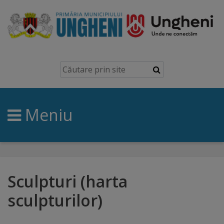
Ungheni
Prezentare
generală
Meniu
Simbolurile
orașului
Manual
brand
Sculpturi (harta
sculpturilor)
Orașe
înfrățite