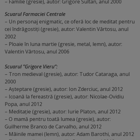
– Familie (gresie), autor: Grigore Sultan, anul 2000
Regulamentul
Scuarul Farmaciei Centrale
de
– Un personaj enigmatic, ce oferă loc de meditat pentru
cei îndrăgostiți (gresie), autor: Valentin Vârtosu, anul
funcționare
2002
– Ploaie în luna martie (gresie, metal, lemn), autor:
Integritate
Valentin Vârtosu, anul 2006
și
Scuarul ”Grigore Vieru”:
calitate
– Tron medieval (gresie), autor: Tudor Cataraga, anul
2000
Consiliul
– Așteptare (gresie), autor: Ion Zderciuc, anul 2012
Municipal
– Icoană la fereastră (gresie), autor: Nicolae-Ovidiu
Popa, anul 2012
– Meditație (gresie), autor: Iurie Platon, anul 2012
Secretar
– O mamă pentru toată lumea (gresie), autor:
Guilherme Branco de Carvalho, anul 2012
Consilieri
– Mâinile mamei (lemn), autor: Adam Barothi, anul 2012