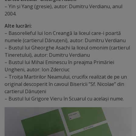
Rapoarte
– Yin și Yang (gresie), autor: Dumitru Verdianu, anul
2004.
Licitații
Alte lucrări:
Rezultate
– Basorelieful lui Ion Creangă la liceul care-i poartă
numele (cartierul Dănuțeni), autor: Dumitru Verdianu
– Bustul lui Gheorghe Asachi la liceul omonim (cartierul
Buget
Tineretului), autor: Dumitru Verdianu
și
– Bustul lui Mihai Eminescu în preajma Primăriei
Ungheni, autor: Ion Zderciuc
Taxe
– Troița Martirilor Neamului, crucifix realizat de pe un
locale
original descoperit în cavoul Bisericii ”Sf. Nicolae” din
cartierul Dănuțeni
Strategii
– Bustul lui Grigore Vieru în Scuarul cu același nume.
și
programe