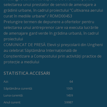
selectarea unui prestator de servicii de amenajare a
Cultură
grădinii urbane, în cadrul proiectului ”Cultivarea aerului
curat în mediile urbane” / ROMD00453
Prelungire termen de depunere a ofertelor pentru
Instituții
selectarea unui antreprenor care va executa lucrările
de
de amenajare gard verde în grădina urbană, în cadrul
proiectului
cultură
COMUNICAT DE PRESĂ: Elevii și preșcolarii din Ungheni
au celebrat Săptămâna Internațională de
Evenimente
Conștientizare a Compostului prin activități practice de
culturale
protecție a mediului
Sport
STATISTICA ACCESARI
Azi:
64
Structuri
Săptămâna curentă:
1305
și
Luna curentă:
1459
baze
Anul curent:
59987