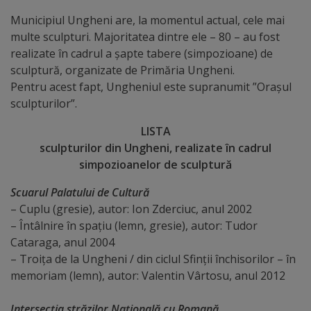
Municipiul Ungheni are, la momentul actual, cele mai
Distincții
multe sculpturi. Majoritatea dintre ele – 80 – au fost
realizate în cadrul a șapte tabere (simpozioane) de
Cetățeni
sculptură, organizate de Primăria Ungheni.
de
Pentru acest fapt, Ungheniul este supranumit ”Orașul
sculpturilor”.
onoare
LISTA
Deținători
sculpturilor din Ungheni, realizate în cadrul
simpozioanelor de sculptură
ai
Scuarul Palatului de Cultură
titlului
– Cuplu (gresie), autor: Ion Zderciuc, anul 2002
„Merite
– Întâlnire în spațiu (lemn, gresie), autor: Tudor
Cataraga, anul 2004
pentru
– Troița de la Ungheni / din ciclul Sfinții închisorilor – în
Ungheni”
memoriam (lemn), autor: Valentin Vârtosu, anul 2012
Intersecția străzilor Națională cu Romană