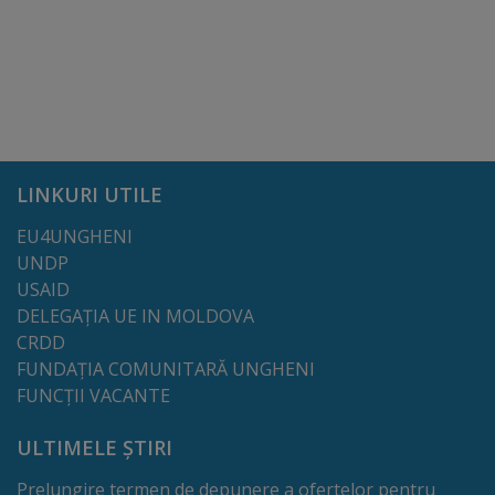
proiect
deșeuri
Adoptă
un
spațiu
LINKURI UTILE
verde
EU4UNGHENI
UNDP
Educație
USAID
DELEGAȚIA UE IN MOLDOVA
CRDD
Instituții
FUNDAȚIA COMUNITARĂ UNGHENI
preșcolare
FUNCȚII VACANTE
Instituții
ULTIMELE ȘTIRI
preuniversitare
Prelungire termen de depunere a ofertelor pentru