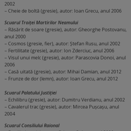
2002
Galerii
– Cheie de boltă (gresie), autor: Ioan Grecu, anul 2006
foto
Scuarul Troiței Martirilor Neamului
– Răsărit de soare (gresie), autor: Gheorghe Postovanu,
Administrație
anul 2000
– Cosmos (gresie, fier), autor: Ștefan Rusu, anul 2002
– Fertilitate (gresie), autor: Ion Zderciuc, anul 2006
Primărie
– Visul unui melc (gresie), autor: Parascovia Donoi, anul
2006
Primar
– Casă uitată (gresie), autor: Mihai Damian, anul 2012
– Frunze de dor (lemn), autor: Ioan Grecu, anul 2012
Viceprimari
Scuarul Palatului Justiției
Organigrama
– Echilibru (gresie), autor: Dumitru Verdianu, anul 2002
– Cavalerul trac (gresie), autor: Mircea Pușcașu, anul
Aparatul
2004
primăriei
Scuarul Consiliului Raional