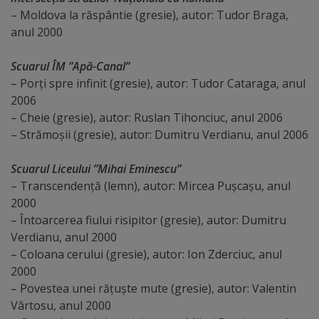
Diplome
– Moldova la răspântie (gresie), autor: Tudor Braga,
de
anul 2000
Excelență
Scuarul ÎM ”Apă-Canal”
– Porți spre infinit (gresie), autor: Tudor Cataraga, anul
Ungheniul
2006
turistic
– Cheie (gresie), autor: Ruslan Tihonciuc, anul 2006
– Strămoșii (gresie), autor: Dumitru Verdianu, anul 2006
Obiective
Scuarul Liceului ”Mihai Eminescu”
turistice
– Transcendență (lemn), autor: Mircea Pușcașu, anul
2000
Sculpturi
– Întoarcerea fiului risipitor (gresie), autor: Dumitru
(harta
Verdianu, anul 2000
– Coloana cerului (gresie), autor: Ion Zderciuc, anul
sculpturilor)
2000
– Povestea unei rățuște mute (gresie), autor: Valentin
Monumente
Vârtosu, anul 2000