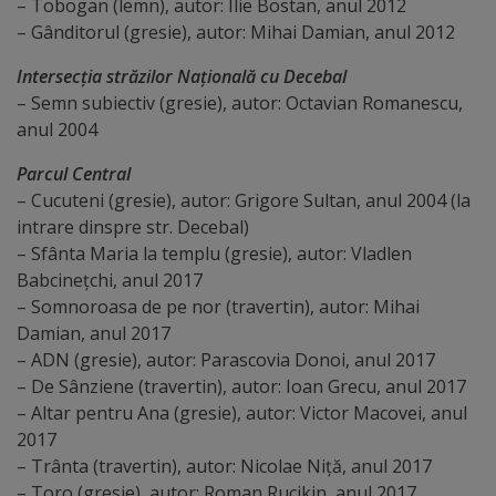
– Tobogan (lemn), autor: Ilie Bostan, anul 2012
Comisii
– Gânditorul (gresie), autor: Mihai Damian, anul 2012
de
Intersecția străzilor Națională cu Decebal
specialitate
– Semn subiectiv (gresie), autor: Octavian Romanescu,
anul 2004
Regulamentul
Parcul Central
Consiliului
– Cucuteni (gresie), autor: Grigore Sultan, anul 2004 (la
intrare dinspre str. Decebal)
Calitate
– Sfânta Maria la templu (gresie), autor: Vladlen
Babcinețchi, anul 2017
și
– Somnoroasa de pe nor (travertin), autor: Mihai
integritate
Damian, anul 2017
– ADN (gresie), autor: Parascovia Donoi, anul 2017
– De Sânziene (travertin), autor: Ioan Grecu, anul 2017
Servicii
– Altar pentru Ana (gresie), autor: Victor Macovei, anul
2017
Plăți
– Trânta (travertin), autor: Nicolae Niță, anul 2017
și
– Toro (gresie), autor: Roman Rucikin, anul 2017