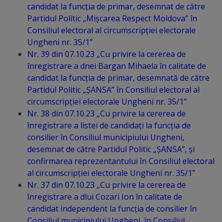
Diplome
candidat la funcția de primar, desemnat de către
de
Partidul Politic „Mișcarea Respect Moldova” în
Consiliul electoral al circumscripției electorale
Excelență
Ungheni nr. 35/1”
Nr. 39 din 07.10.23 „Cu privire la cererea de
Ungheniul
înregistrare a dnei Bargan Mihaela în calitate de
turistic
candidat la funcția de primar, desemnată de către
Partidul Politic „ȘANSA” în Consiliul electoral al
circumscripției electorale Ungheni nr. 35/1”
Obiective
Nr. 38 din 07.10.23 „Cu privire la cererea de
turistice
înregistrare a listei de candidați la funcția de
consilier în Consiliul municipiului Ungheni,
Sculpturi
desemnat de către Partidul Politic „ȘANSA”, și
confirmarea reprezentantului în Consiliul electoral
(harta
al circumscripției electorale Ungheni nr. 35/1”
sculpturilor)
Nr. 37 din 07.10.23 „Cu privire la cererea de
înregistrare a dlui Cozari Ion în calitate de
Monumente
candidat independent la funcția de consilier în
Consiliul municipiului Ungheni, în Consiliul