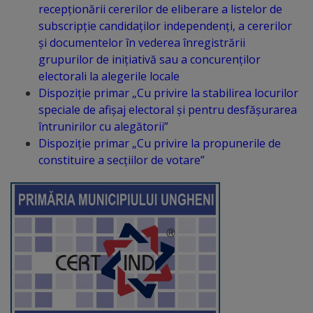
proiect
recepționării cererilor de eliberare a listelor de
subscripție candidaților independenți, a cererilor
deșeuri
și documentelor în vederea înregistrării
grupurilor de inițiativă sau a concurenților
Adoptă
electorali la alegerile locale
Dispoziție primar „Cu privire la stabilirea locurilor
un
speciale de afişaj electoral şi pentru desfăşurarea
spațiu
întrunirilor cu alegătorii”
Dispoziție primar „Cu privire la propunerile de
verde
constituire a secţiilor de votare”
Educație
Instituții
preșcolare
Instituții
preuniversitare