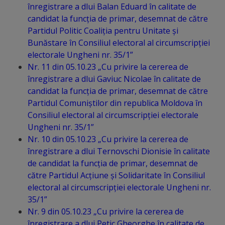
Deplasări
înregistrare a dlui Balan Eduard în calitate de
candidat la funcția de primar, desemnat de către
Bugetare
Partidul Politic Coaliția pentru Unitate și
participativă
Bunăstare în Consiliul electoral al circumscripției
electorale Ungheni nr. 35/1”
Nr. 11 din 05.10.23 „Cu privire la cererea de
Utile
înregistrare a dlui Gaviuc Nicolae în calitate de
candidat la funcția de primar, desemnat de către
Transport
Partidul Comuniștilor din republica Moldova în
Consiliul electoral al circumscripției electorale
Rețeaua
Ungheni nr. 35/1”
transportului
Nr. 10 din 05.10.23 „Cu privire la cererea de
înregistrare a dlui Ternovschi Dionisie în calitate
public
de candidat la funcția de primar, desemnat de
către Partidul Acțiune și Solidaritate în Consiliul
Lista
electoral al circumscripției electorale Ungheni nr.
35/1”
stațiilor
Nr. 9 din 05.10.23 „Cu privire la cererea de
de
înregistrare a dlui Petic Gheorghe în calitate de