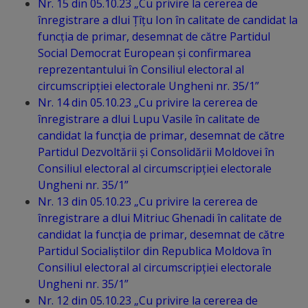
Rapoarte
Nr. 15 din 05.10.23 „Cu privire la cererea de
înregistrare a dlui Țîțu Ion în calitate de candidat la
funcția de primar, desemnat de către Partidul
Licitații
Social Democrat European și confirmarea
reprezentantului în Consiliul electoral al
Rezultate
circumscripției electorale Ungheni nr. 35/1”
Nr. 14 din 05.10.23 „Cu privire la cererea de
Buget
înregistrare a dlui Lupu Vasile în calitate de
și
candidat la funcția de primar, desemnat de către
Partidul Dezvoltării și Consolidării Moldovei în
Taxe
Consiliul electoral al circumscripției electorale
locale
Ungheni nr. 35/1”
Nr. 13 din 05.10.23 „Cu privire la cererea de
înregistrare a dlui Mitriuc Ghenadi în calitate de
Strategii
candidat la funcția de primar, desemnat de către
și
Partidul Socialiștilor din Republica Moldova în
Consiliul electoral al circumscripției electorale
programe
Ungheni nr. 35/1”
Nr. 12 din 05.10.23 „Cu privire la cererea de