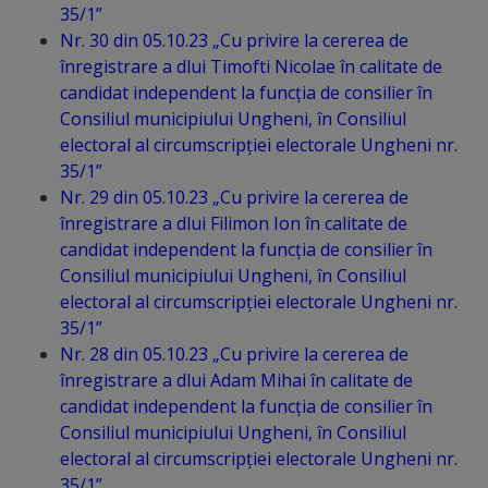
35/1”
Regulamentul
Nr. 30 din 05.10.23 „Cu privire la cererea de
de
înregistrare a dlui Timofti Nicolae în calitate de
candidat independent la funcția de consilier în
funcționare
Consiliul municipiului Ungheni, în Consiliul
electoral al circumscripției electorale Ungheni nr.
Integritate
35/1”
Nr. 29 din 05.10.23 „Cu privire la cererea de
și
înregistrare a dlui Filimon Ion în calitate de
calitate
candidat independent la funcția de consilier în
Consiliul municipiului Ungheni, în Consiliul
Consiliul
electoral al circumscripției electorale Ungheni nr.
35/1”
Municipal
Nr. 28 din 05.10.23 „Cu privire la cererea de
înregistrare a dlui Adam Mihai în calitate de
Secretar
candidat independent la funcția de consilier în
Consiliul municipiului Ungheni, în Consiliul
Consilieri
electoral al circumscripției electorale Ungheni nr.
35/1”