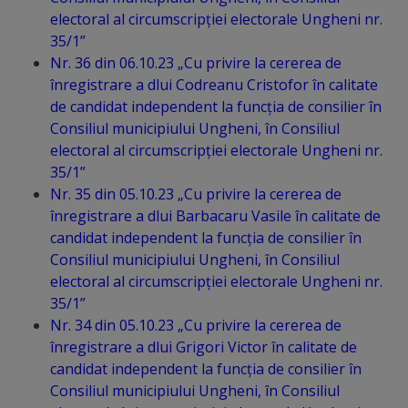
arhitecturale
electoral al circumscripției electorale Ungheni nr.
35/1”
Personalități
Nr. 36 din 06.10.23 „Cu privire la cererea de
înregistrare a dlui Codreanu Cristofor în calitate
marcante
de candidat independent la funcția de consilier în
Consiliul municipiului Ungheni, în Consiliul
Sportivi
electoral al circumscripției electorale Ungheni nr.
de
35/1”
Nr. 35 din 05.10.23 „Cu privire la cererea de
performanță
înregistrare a dlui Barbacaru Vasile în calitate de
candidat independent la funcția de consilier în
Orașul
Consiliul municipiului Ungheni, în Consiliul
în
electoral al circumscripției electorale Ungheni nr.
35/1”
imagini
Nr. 34 din 05.10.23 „Cu privire la cererea de
înregistrare a dlui Grigori Victor în calitate de
Galerie
candidat independent la funcția de consilier în
Consiliul municipiului Ungheni, în Consiliul
video