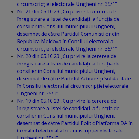
de
circumscripției electorale Ungheni nr. 35/1”
Nr. 21 din 05.10.23 „Cu privire la cererea de
cerere
înregistrare a listei de candidați la funcția de
consilier în Consiliul municipiului Ungheni,
Arhitectură
desemnat de către Partidul Comuniștilor din
și
Republica Moldova în Consiliul electoral al
circumscripției electorale Ungheni nr. 35/1”
urbanism
Nr. 20 din 05.10.23 „Cu privire la cererea de
înregistrare a listei de candidați la funcția de
Transparență
consilier în Consiliul municipiului Ungheni,
decizională
desemnat de către Partidul Acțiune și Solidaritate
în Consiliul electoral al circumscripției electorale
Ungheni nr. 35/1”
Proiecte
Nr. 19 din 05.10.23 „Cu privire la cererea de
de
înregistrare a listei de candidați la funcția de
consilier în Consiliul municipiului Ungheni,
decizii
desemnat de către Partidul Politic Platforma DA în
Consiliul electoral al circumscripției electorale
Decizii
Ungheni nr. 35/1”