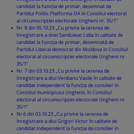
candidat la funcția de primar, desemnat de
transport
Partidul Politic Platforma DA în Consiliul electoral
public
al circumscripției electorale Ungheni nr. 35/1”
Nr. 8 din 05.10.23 „Cu privire la cererea de
Parcări
înregistrare a dnei Sanduleac Lidia în calitate de
candidat la funcția de primar, desemnată de
Date
Partidul Liberal democrat din Moldova în Consiliul
electoral al circumscripției electorale Ungheni nr.
de
35/1”
contact
Nr. 7 din 03.10.23 „Cu privire la cererea de
înregistrare a dlui Verdianu Vasile în calitate de
administrator
candidat independent la funcția de consilier în
rute
Consiliul municipiului Ungheni, în Consiliul
electoral al circumscripției electorale Ungheni nr.
35/1”
Drumuri
Nr.6 din 03.10.23 „Cu privire la cererea de
și
înregistrare a dlui Grigori Victor în calitate de
candidat independent la funcția de consilier în
străzi