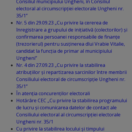
Consiliul municipiului Ungheni, în Consiliul
electoral al circumscripției electorale Ungheni nr.
Lista
35/1”
străzilor
Nr. 5 din 29.09.23 „Cu privire la cererea de
înregistrare a grupului de inițiativă (colectorilor) și
Reabilitare
confirmarea persoanei responsabile de finanțe
(trezorierul) pentru susținerea dlui Vrabie Vitalie,
și
candidat la funcția de primar al municipiului
construcție
Ungheni”
Nr. 4 din 27.09.23 „Cu privire la stabilirea
atribuțiilor și repartizarea sarcinilor între membrii
Salubritate
Consiliului electoral de circumscripție Ungheni nr.
35/1”
Platouri
În atenția concurenților electorali
acumulare
Hotărâre CEC „Cu privire la stabilirea programului
de lucru și comunicarea datelor de contact ale
deșeuri
Consiliului electoral al circumscripției electorale
Ungheni nr. 35/1
Management
Cu privire la stabilirea locului și timpului