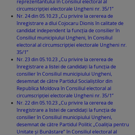
reprezentantului în Consiliul electoral al
tarife
circumscripției electorale Ungheni nr. 35/1”
Nr. 24 din 05.10.23 „Cu privire la cererea de
înregistrare a dlui Cojocaru Dionis în calitate de
Înscrierea
candidat independent la funcția de consilier în
copiilor
Consiliul municipiului Ungheni, în Consiliul
electoral al circumscripției electorale Ungheni nr.
în
35/1”
grădiniță/Plăți
Nr. 23 din 05.10.23 „Cu privire la cererea de
înregistrare a listei de candidați la funcția de
Înterprinderi
consilier în Consiliul municipiului Ungheni,
desemnat de către Partidul Socialiștilor din
municipale
Republica Moldova în Consiliul electoral al
circumscripției electorale Ungheni nr. 35/1”
Comgaz-
Nr. 22 din 05.10.23 „Cu privire la cererea de
Plus
înregistrare a listei de candidați la funcția de
consilier în Consiliul municipiului Ungheni,
desemnat de către Partidul Politic „Coaliția pentru
Modele
Unitate și Bunăstare” în Consiliul electoral al