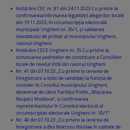
Hotărâre CEC nr. 81 din 24.11.2023 Cu privire la
Distincții
confirmarea/infirmarea legalității alegerilor locale
din 19.11.2023, în circumscripția electorală
Cetățeni
municipală Ungheni nr. 35/1, și validarea
de
mandatului de primar al municipiului Ungheni,
raionul Ungheni
onoare
Hotărâre CECE Ungheni nr. 35 Cu privire la
convocarea ședințelor de constituire a Consiliilor
Deținători
locale de nivelul întâi din raionul Ungheni
Nr. 41 din 07.10.23 „Cu privire la cererea de
ai
înregistrare a listei de candidați la funcția de
titlului
consilier în Consiliul municipiului Ungheni,
desemnat de către Partidul Politic „Mișcarea
„Merite
Respect Moldova”, și confirmarea
pentru
reprezentantului în Consiliul electoral al
circumscripției electorale Ungheni nr. 35/1”
Ungheni”
Nr. 40 din 07.10.23 „Cu privire la cererea de
înregistrare a dlui Matrosu Nicolae în calitate de