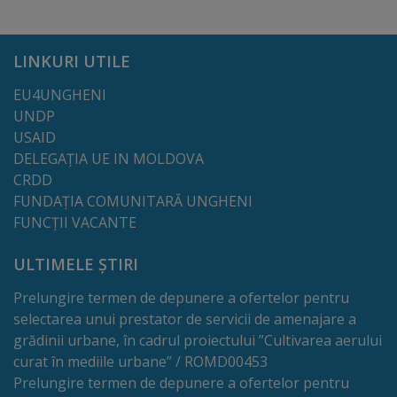
Alegeri
LINKURI UTILE
Aleg.
EU4UNGHENI
UNDP
parlamentare
USAID
2025
DELEGAȚIA UE IN MOLDOVA
CRDD
Aleg.
FUNDAȚIA COMUNITARĂ UNGHENI
FUNCȚII VACANTE
prez.
2024/Referend.
ULTIMELE ȘTIRI
Prelungire termen de depunere a ofertelor pentru
Alegeri
selectarea unui prestator de servicii de amenajare a
generale
grădinii urbane, în cadrul proiectului ”Cultivarea aerului
curat în mediile urbane” / ROMD00453
locale
Prelungire termen de depunere a ofertelor pentru