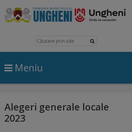
Ungheni
Prezentare
generală
Meniu
Simbolurile
orașului
Manual
brand
Alegeri generale locale
2023
Orașe
înfrățite