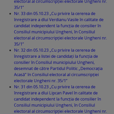
electoral al circumscripției electorale Ungheni nr.
35/1”
Galerii
Nr. 33 din 05.10.23 „Cu privire la cererea de
foto
înregistrare a dlui Verdianu Vasile în calitate de
candidat independent la funcția de consilier în
Administrație
Consiliul municipiului Ungheni, în Consiliul
electoral al circumscripției electorale Ungheni nr.
35/1”
Primărie
Nr. 32 din 05.10.23 „Cu privire la cererea de
înregistrare a listei de candidați la funcția de
Primar
consilier în Consiliul municipiului Ungheni,
desemnat de către Partidul Politic „Democrația
Viceprimari
Acasă” în Consiliul electoral al circumscripției
electorale Ungheni nr. 35/1”
Organigrama
Nr. 31 din 05.10.23 „Cu privire la cererea de
înregistrare a dlui Lipcan Pavel în calitate de
Aparatul
candidat independent la funcția de consilier în
Consiliul municipiului Ungheni, în Consiliul
primăriei
electoral al circumscripției electorale Ungheni nr.