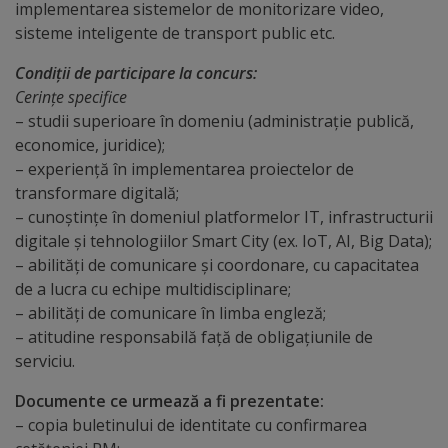
Diplome
implementarea sistemelor de monitorizare video,
de
sisteme inteligente de transport public etc.
Excelență
Condiţii de participare la concurs:
Cerinţe specifice
Ungheniul
– studii superioare în domeniu (administrație publică,
economice, juridice);
turistic
– experiență în implementarea proiectelor de
transformare digitală;
Obiective
– cunoștințe în domeniul platformelor IT, infrastructurii
digitale și tehnologiilor Smart City (ex. IoT, AI, Big Data);
turistice
– abilități de comunicare și coordonare, cu capacitatea
de a lucra cu echipe multidisciplinare;
Sculpturi
– abilități de comunicare în limba engleză;
(harta
– atitudine responsabilă faţă de obligaţiunile de
serviciu.
sculpturilor)
Documente ce urmează a fi prezentate:
Monumente
– copia buletinului de identitate cu confirmarea