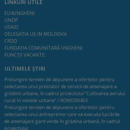
LINKURI UTILE
tarife
EU4UNGHENI
UNDP
Înscrierea
USAID
copiilor
DELEGAȚIA UE IN MOLDOVA
CRDD
în
FUNDAȚIA COMUNITARĂ UNGHENI
grădiniță/Plăți
FUNCȚII VACANTE
ULTIMELE ȘTIRI
Înterprinderi
Prelungire termen de depunere a ofertelor pentru
municipale
selectarea unui prestator de servicii de amenajare a
grădinii urbane, în cadrul proiectului ”Cultivarea aerului
Comgaz-
curat în mediile urbane” / ROMD00453
Plus
Prelungire termen de depunere a ofertelor pentru
selectarea unui antreprenor care va executa lucrările
Modele
de amenajare gard verde în grădina urbană, în cadrul
proiectului