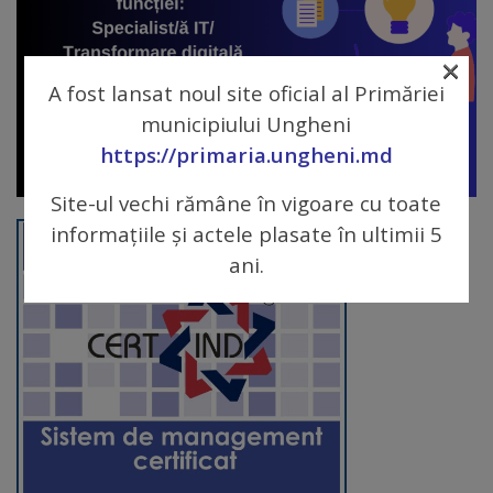
Galerii
×
foto
A fost lansat noul site oficial al Primăriei
municipiului Ungheni
Administrație
https://primaria.ungheni.md
Primărie
Site-ul vechi rămâne în vigoare cu toate
informațiile și actele plasate în ultimii 5
Primar
ani.
Viceprimari
Organigrama
Aparatul
primăriei