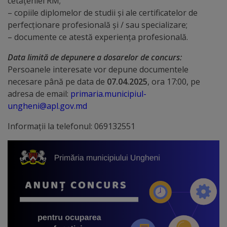
cetăţeniei RM;
arhitecturale
– copiile diplomelor de studii şi ale certificatelor de
perfecţionare profesională şi / sau specializare;
Personalități
– documente ce atestă experiența profesională.
marcante
Data limită de depunere a dosarelor de concurs:
Persoanele interesate vor depune documentele
Sportivi
necesare până pe data de
07.04.2025
, ora 17:00, pe
de
adresa de email:
primaria.municipiul-
ungheni@apl.gov.md
performanță
Informații la telefonul: 069132551
Orașul
în
imagini
Galerie
video