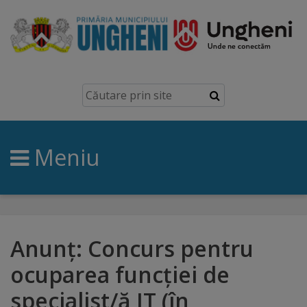
Ungheni
Prezentare
generală
Meniu
Simbolurile
orașului
Manual
brand
Anunț: Concurs pentru
ocuparea funcţiei de
Orașe
specialist/ă IT (în
înfrățite