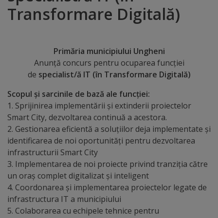
Transformare Digitală)
Distincții
Cetățeni
Primăria municipiului Ungheni
de
Anunţă concurs pentru ocuparea funcţiei
de
specialist/ă IT (în Transformare Digitală)
onoare
Scopul şi sarcinile de bază ale funcţiei:
Deținători
1. Sprijinirea implementării și extinderii proiectelor
Smart City, dezvoltarea continuă a acestora.
ai
2. Gestionarea eficientă a soluțiilor deja implementate și
titlului
identificarea de noi oportunități pentru dezvoltarea
infrastructurii Smart City
„Merite
3. Implementarea de noi proiecte privind tranziția către
pentru
un oraș complet digitalizat și inteligent
4. Coordonarea și implementarea proiectelor legate de
Ungheni”
infrastructura IT a municipiului
5. Colaborarea cu echipele tehnice pentru