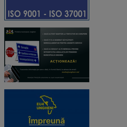
Regulamentul
de
funcționare
Integritate
și
calitate
Consiliul
Municipal
Secretar
Consilieri