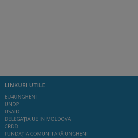
Galerii
foto
Administrație
Primărie
Primar
LINKURI UTILE
Viceprimari
EU4UNGHENI
Organigrama
UNDP
USAID
Aparatul
DELEGAȚIA UE IN MOLDOVA
CRDD
primăriei
FUNDAȚIA COMUNITARĂ UNGHENI