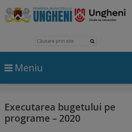
Ungheni
Prezentare
generală
Meniu
Simbolurile
orașului
Manual
brand
Executarea bugetului pe
programe – 2020
Orașe
înfrățite