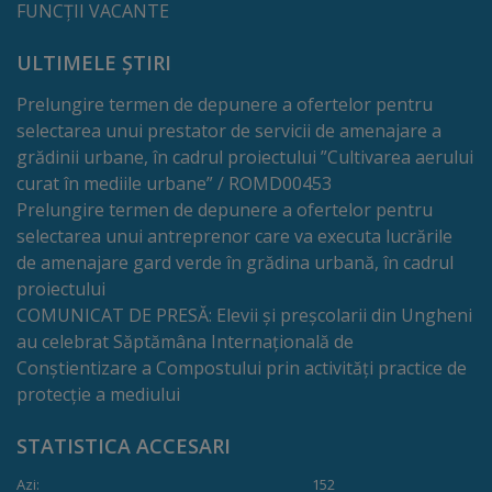
FUNCȚII VACANTE
Regulamentul
ULTIMELE ȘTIRI
de
Prelungire termen de depunere a ofertelor pentru
funcționare
selectarea unui prestator de servicii de amenajare a
grădinii urbane, în cadrul proiectului ”Cultivarea aerului
Integritate
curat în mediile urbane” / ROMD00453
și
Prelungire termen de depunere a ofertelor pentru
selectarea unui antreprenor care va executa lucrările
calitate
de amenajare gard verde în grădina urbană, în cadrul
proiectului
Consiliul
COMUNICAT DE PRESĂ: Elevii și preșcolarii din Ungheni
Municipal
au celebrat Săptămâna Internațională de
Conștientizare a Compostului prin activități practice de
protecție a mediului
Secretar
STATISTICA ACCESARI
Consilieri
Azi:
152