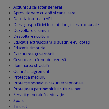
Actiuni cu caracter general
Distincții
Aprovizionare cu apă și canalizare
Datoria internă a APL
Cetățeni
Dezv. gospodăriei locuințelor și serv. comunale
de
Dezvoltare drumuri
Dezvoltarea culturii
onoare
Educație extrașcolară și susțin. elevi dotați
Educație timpurie
Deținători
Executarea guvernării
Gestionarea fond. de rezervă
ai
Iluminarea stradală
titlului
Odihnă și agrement
Protecția mediului
„Merite
Protecție socială în cazuri excepționale
pentru
Protejarea patrimoniului cultural naț.
Servicii generale în educație
Ungheni”
Sport
Tineret