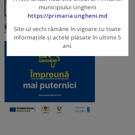
arhitecturale
municipiului Ungheni
https://primaria.ungheni.md
Personalități
Site-ul vechi rămâne în vigoare cu toate
marcante
informațiile și actele plasate în ultimii 5
Sportivi
ani.
de
performanță
Orașul
în
imagini
Galerie
video