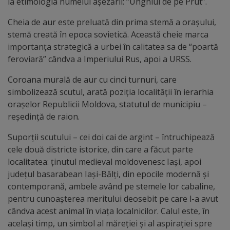
la etimologia numelui aşezării: “Unghiul de pe Prut”.
Galerii
Cheia de aur este preluată din prima stemă a oraşului,
stemă creată în epoca sovietică. Această cheie marca
foto
importanţa strategică a urbei în calitatea sa de “poartă
feroviară” cândva a Imperiului Rus, apoi a URSS.
Administrație
Coroana murală de aur cu cinci turnuri, care
Primărie
simbolizează scutul, arată poziţia localităţii în ierarhia
oraşelor Republicii Moldova, statutul de municipiu –
reşedinţă de raion.
Primar
Suporţii scutului – cei doi cai de argint – întruchipează
Viceprimari
cele două districte istorice, din care a făcut parte
localitatea: ţinutul medieval moldovenesc Iaşi, apoi
Organigrama
judeţul basarabean Iaşi-Bălţi, din epocile modernă şi
contemporană, ambele având pe stemele lor cabaline,
Aparatul
pentru cunoaşterea meritului deosebit pe care l-a avut
cândva acest animal în viaţa localnicilor. Calul este, în
primăriei
acelaşi timp, un simbol al măreţiei şi al aspiraţiei spre