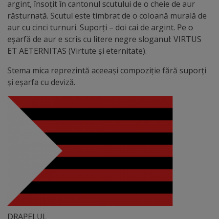
Diplome
argint, însoţit în cantonul scutului de o cheie de aur
de
răsturnată. Scutul este timbrat de o coloană murală de
aur cu cinci turnuri. Suporţi – doi cai de argint. Pe o
Excelență
eşarfă de aur e scris cu litere negre sloganul: VIRTUS
ET AETERNITAS (Virtute şi eternitate).
Ungheniul
Stema mica reprezintă aceeaşi compoziţie fără suporţi
turistic
şi eşarfa cu deviză.
Obiective
turistice
Sculpturi
(harta
sculpturilor)
Monumente
DRAPELUL