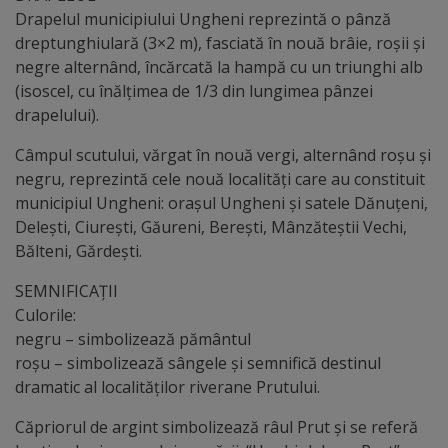
arhitecturale
Drapelul municipiului Ungheni reprezintă o pânză
dreptunghiulară (3×2 m), fasciată în nouă brâie, roşii şi
Personalități
negre alternând, încărcată la hampă cu un triunghi alb
(isoscel, cu înălţimea de 1/3 din lungimea pânzei
marcante
drapelului).
Sportivi
Câmpul scutului, vărgat în nouă vergi, alternând roşu şi
negru, reprezintă cele nouă localităţi care au constituit
de
municipiul Ungheni: oraşul Ungheni şi satele Dănuţeni,
performanță
Deleşti, Ciureşti, Găureni, Bereşti, Mânzăteştii Vechi,
Bălteni, Gărdeşti.
Orașul
SEMNIFICAȚII
în
Culorile:
negru – simbolizează pământul
imagini
roşu – simbolizează sângele și semnifică destinul
dramatic al localităţilor riverane Prutului.
Galerie
Căpriorul de argint simbolizează râul Prut și se referă
video