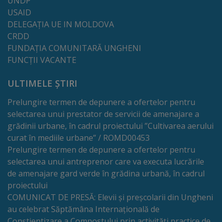
UNDP
USAID
Dispoziții
DELEGAȚIA UE IN MOLDOVA
CRDD
Regulamente
FUNDAȚIA COMUNITARĂ UNGHENI
FUNCȚII VACANTE
Rapoarte
ULTIMELE ȘTIRI
Consultări
Prelungire termen de depunere a ofertelor pentru
publice
selectarea unui prestator de servicii de amenajare a
grădinii urbane, în cadrul proiectului ”Cultivarea aerului
Achiziții
curat în mediile urbane” / ROMD00453
Prelungire termen de depunere a ofertelor pentru
publice
selectarea unui antreprenor care va executa lucrările
de amenajare gard verde în grădina urbană, în cadrul
Rezultate/Atribuiri
proiectului
COMUNICAT DE PRESĂ: Elevii și preșcolarii din Ungheni
Planuri/
au celebrat Săptămâna Internațională de
Conștientizare a Compostului prin activități practice de