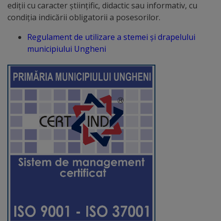
ediţii cu caracter ştiinţific, didactic sau informativ, cu
Comisii
condiţia indicării obligatorii a posesorilor.
de
Regulament de utilizare a stemei şi drapelului
specialitate
municipiului Ungheni
Regulamentul
Consiliului
Calitate
și
integritate
Servicii
Plăți
și