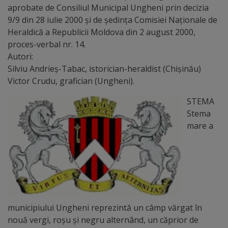
aprobate de Consiliul Municipal Ungheni prin decizia
Distincții
9/9 din 28 iulie 2000 şi de şedinţa Comisiei Naţionale de
Heraldică a Republicii Moldova din 2 august 2000,
proces-verbal nr. 14.
Cetățeni
Autori:
de
Silviu Andrieş-Tabac, istorician-heraldist (Chişinău)
Victor Crudu, grafician (Ungheni).
onoare
STEMA
Deținători
Stema
mare a
ai
titlului
„Merite
pentru
Ungheni”
municipiului Ungheni reprezintă un câmp vărgat în
nouă vergi, roşu şi negru alternând, un căprior de