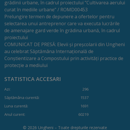
de
grădinii urbane, în cadrul proiectului ”Cultivarea aerului
curat în mediile urbane” / ROMD00453
cerere
Prelungire termen de depunere a ofertelor pentru
selectarea unui antreprenor care va executa lucrările
Arhitectură
de amenajare gard verde în grădina urbană, în cadrul
și
proiectului
COMUNICAT DE PRESĂ: Elevii și preșcolarii din Ungheni
urbanism
au celebrat Săptămâna Internațională de
Conștientizare a Compostului prin activități practice de
Transparență
protecție a mediului
decizională
STATISTICA ACCESARI
Proiecte
Azi:
296
Săptămâna curentă:
1537
de
Luna curentă:
1691
decizii
Anul curent:
60219
Decizii
© 2026 Ungheni – Toate drepturile rezervate