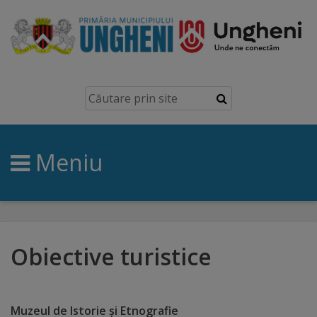
Ungheni
Prezentare
generală
Meniu
Simbolurile
orașului
Manual
brand
Obiective turistice
Orașe
înfrățite
Muzeul de Istorie şi Etnografie