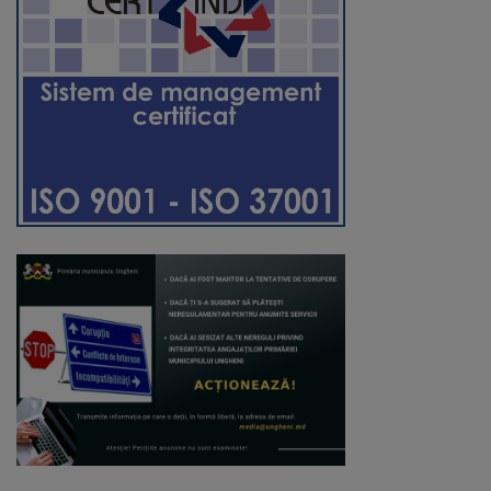
Regulamentul
de
funcționare
Integritate
și
calitate
Consiliul
Municipal
Secretar
Consilieri