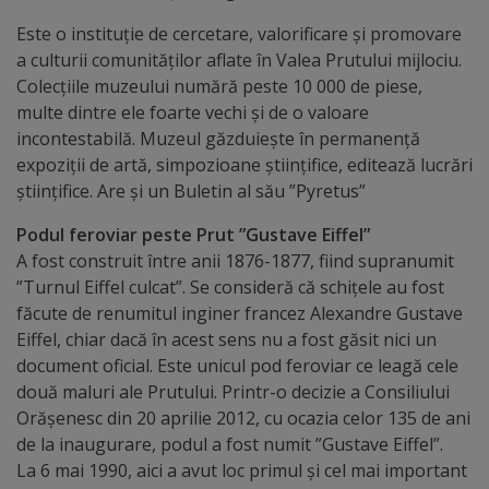
Este o instituţie de cercetare, valorificare şi promovare
Distincții
a culturii comunităţilor aflate în Valea Prutului mijlociu.
Colecţiile muzeului numără peste 10 000 de piese,
Cetățeni
multe dintre ele foarte vechi și de o valoare
de
incontestabilă. Muzeul găzduiește în permanență
expoziții de artă, simpozioane științifice, editează lucrări
onoare
științifice. Are și un Buletin al său ”Pyretus”
Deținători
Podul feroviar peste Prut ”Gustave Eiffel”
A fost construit între anii 1876-1877, fiind supranumit
ai
”Turnul Eiffel culcat”. Se consideră că schițele au fost
titlului
făcute de renumitul inginer francez Alexandre Gustave
Eiffel, chiar dacă în acest sens nu a fost găsit nici un
„Merite
document oficial. Este unicul pod feroviar ce leagă cele
pentru
două maluri ale Prutului. Printr-o decizie a Consiliului
Orășenesc din 20 aprilie 2012, cu ocazia celor 135 de ani
Ungheni”
de la inaugurare, podul a fost numit ”Gustave Eiffel”.
La 6 mai 1990, aici a avut loc primul și cel mai important