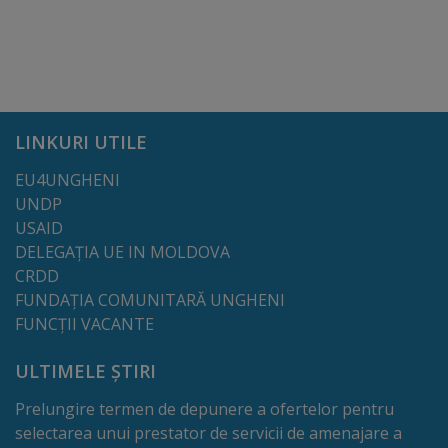
tarife
Înscrierea
copiilor
LINKURI UTILE
în
EU4UNGHENI
grădiniță/Plăți
UNDP
USAID
Înterprinderi
DELEGAȚIA UE IN MOLDOVA
municipale
CRDD
FUNDAȚIA COMUNITARĂ UNGHENI
FUNCȚII VACANTE
Comgaz-
Plus
ULTIMELE ȘTIRI
Prelungire termen de depunere a ofertelor pentru
Modele
selectarea unui prestator de servicii de amenajare a