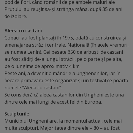
Diplome
pod de flori, când românii de pe ambele maluri ale
Prutului au reușit să-și strângă mâna, după 35 de ani
de
de izolare.
Excelență
Aleea cu castani
Ungheniul
Copacii au fost plantați în 1975, odată cu construirea și
amenajarea străzii centrale, Națională (în acele vremuri,
turistic
se numea Lenin). Cei pesate 650 de arbuști de castani
au fost sădiți de-a lungul străzii, pe o parte și pe alta,
Obiective
pe o lungime de aproximativ 4 km.
turistice
Peste ani, a devenit o mândrie a unghenenilor, iar în
fiecare primăvară este organizat și un festival ce poartă
numele ”Aleea cu castani”.
Sculpturi
Se consideră că aleea castanilor din Ungheni este una
(harta
dintre cele mai lungi de acest fel din Europa.
sculpturilor)
Sculpturile
Municipiul Ungheni are, la momentul actual, cele mai
Monumente
multe sculpturi. Majoritatea dintre ele – 80 – au fost