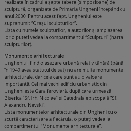
realizate în cadrul a șapte tabere (simpozioane) de
arhitecturale
sculptură, organizate de Primăria Ungheni începând cu
anul 2000. Pentru acest fapt, Ungheniul este
Personalități
supranumit ”Orașul sculpturilor”.
marcante
Lista cu numele sculpturilor, a autorilor și amplasarea
lor o puteți vedea la compartimentul ”Sculpturi” (harta
Sportivi
sculpturilor).
de
Monumente arhitecturale
Ungheniul, fiind o așezare urbană relativ tânără (până
performanță
în 1940 avea statutul de sat) nu are multe monumente
arhitecturale, dar cele care sunt au o valoare
Orașul
importantă. Cel mai vechi edificiu urbanistic din
în
Ungheni este Gara feroviară, după care urmează
Biserica ”Sf. Irh. Nicolae” și Catedrala episcopală ”Sf.
imagini
Alexandru Nevski”.
Lista monumentelor arhitecturale din Ungheni cu o
Galerie
scurtă caracterizare a fiecăruia, o puteți vedea la
compartimentul ”Monumente arhitecturale”.
video