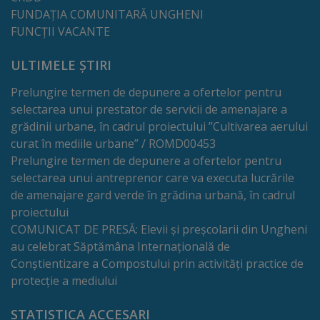
FUNDAȚIA COMUNITARĂ UNGHENI
Regulamentul
FUNCȚII VACANTE
de
ULTIMELE ȘTIRI
funcționare
Prelungire termen de depunere a ofertelor pentru
Integritate
selectarea unui prestator de servicii de amenajare a
grădinii urbane, în cadrul proiectului ”Cultivarea aerului
și
curat în mediile urbane” / ROMD00453
calitate
Prelungire termen de depunere a ofertelor pentru
selectarea unui antreprenor care va executa lucrările
Consiliul
de amenajare gard verde în grădina urbană, în cadrul
proiectului
Municipal
COMUNICAT DE PRESĂ: Elevii și preșcolarii din Ungheni
au celebrat Săptămâna Internațională de
Secretar
Conștientizare a Compostului prin activități practice de
protecție a mediului
Consilieri
STATISTICA ACCESARI