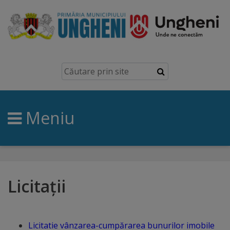
Ungheni
Prezentare
generală
Meniu
Simbolurile
orașului
Manual
brand
Licitații
Orașe
înfrățite
Licitatie vânzarea-cumpărarea bunurilor imobile