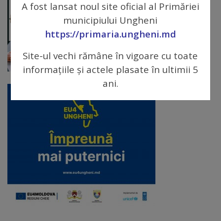
arhitecturale
A fost lansat noul site oficial al Primăriei
municipiului Ungheni
Personalități
https://primaria.ungheni.md
marcante
Site-ul vechi rămâne în vigoare cu toate
informațiile și actele plasate în ultimii 5
Sportivi
ani.
de
performanță
Orașul
în
imagini
Galerie
video