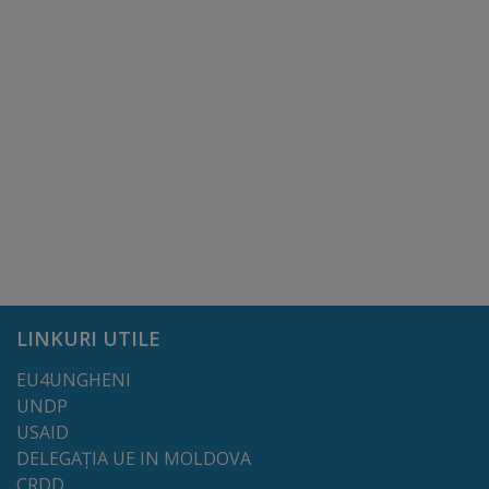
Galerii
foto
Administrație
Primărie
Primar
Viceprimari
LINKURI UTILE
Organigrama
EU4UNGHENI
UNDP
Aparatul
USAID
primăriei
DELEGAȚIA UE IN MOLDOVA
CRDD