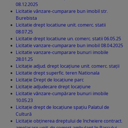
08.12.2025
Distincții
Licitatie vânzare-cumparare bun imobil str.
Burebista
Licitatie drept locatiune unit. comerc. statii
Cetățeni
08.07.25
de
Licitatie drept locatiune un. comerc. statii 06.05.25
Licitatie vanzare-cumparare bun imobil 08.04.2025
onoare
Licitatie vanzare-cumparare bunuri imobile
28.01.25
Deținători
Licitație adjud. drept locațiune unit. comerc. stații
ai
Licitatie drept superfic. teren Nationala
Licitație Drept de locațiune parc
titlului
Licitație adjudecare drept locațiune
„Merite
Licitatie vânzare-cumpărare bunuri imobile
10.05.23
pentru
Licitație drept de locațiune spațiu Palatul de
Ungheni”
Cultură
Licitație obținerea dreptului de încheiere contract.
amplasare unit. de comerț ambulant
în
Parcului