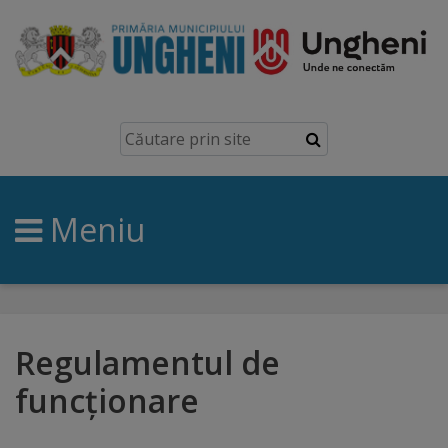
Ungheni
Prezentare
generală
Meniu
Simbolurile
orașului
Manual
brand
Regulamentul de
funcționare
Orașe
înfrățite