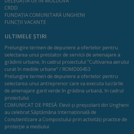
DELEGAȚIA UE IN MOLDOVA
CRDD
Galerii
FUNDAȚIA COMUNITARĂ UNGHENI
foto
FUNCȚII VACANTE
ULTIMELE ȘTIRI
Administrație
Prelungire termen de depunere a ofertelor pentru
Primărie
selectarea unui prestator de servicii de amenajare a
grădinii urbane, în cadrul proiectului ”Cultivarea aerului
Primar
curat în mediile urbane” / ROMD00453
Prelungire termen de depunere a ofertelor pentru
selectarea unui antreprenor care va executa lucrările
Viceprimari
de amenajare gard verde în grădina urbană, în cadrul
proiectului
Organigrama
COMUNICAT DE PRESĂ: Elevii și preșcolarii din Ungheni
au celebrat Săptămâna Internațională de
Aparatul
Conștientizare a Compostului prin activități practice de
primăriei
protecție a mediului