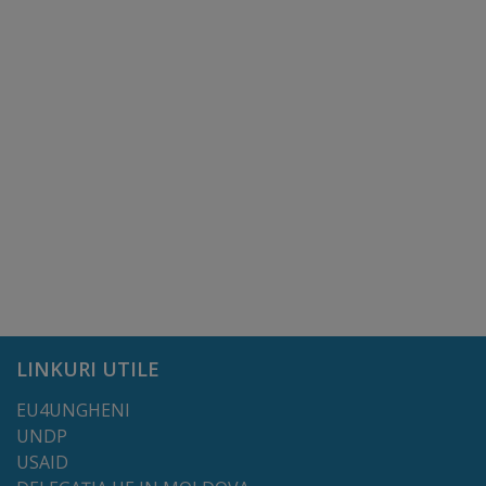
arhitecturale
Personalități
marcante
Sportivi
de
performanță
Orașul
în
LINKURI UTILE
imagini
EU4UNGHENI
Galerie
UNDP
USAID
video