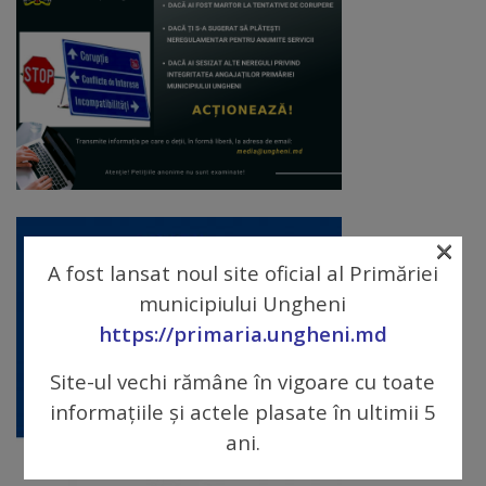
Diplome
de
Excelență
Ungheniul
turistic
Obiective
×
turistice
A fost lansat noul site oficial al Primăriei
municipiului Ungheni
Sculpturi
https://primaria.ungheni.md
(harta
Site-ul vechi rămâne în vigoare cu toate
sculpturilor)
informațiile și actele plasate în ultimii 5
ani.
Monumente