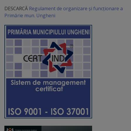
DESCARCĂ
Regulament de organizare și funcționare a
Distincții
Primărie mun. Ungheni
Cetățeni
de
onoare
Deținători
ai
titlului
„Merite
pentru
Ungheni”