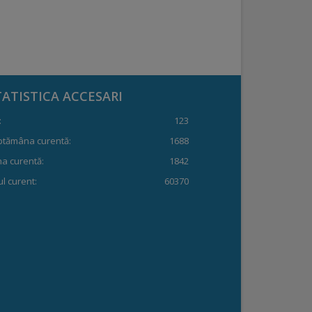
TATISTICA ACCESARI
:
123
ptămâna curentă:
1688
a curentă:
1842
l curent:
60370