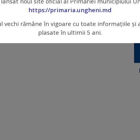
 lansat noul site oficial al Primăriei municipiului 
https://primaria.ungheni.md
are al Primăriei municipiului Ungheni timp de 50 de ani
ul vechi rămâne în vigoare cu toate informațiile și 
plasate în ultimii 5 ani.