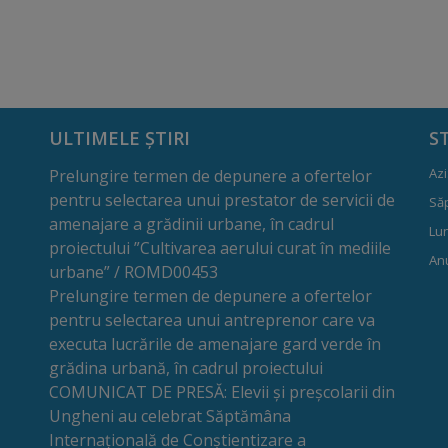
ULTIMELE ȘTIRI
S
Azi
Prelungire termen de depunere a ofertelor
pentru selectarea unui prestator de servicii de
Să
amenajare a grădinii urbane, în cadrul
Lun
proiectului ”Cultivarea aerului curat în mediile
Anu
urbane” / ROMD00453
Prelungire termen de depunere a ofertelor
pentru selectarea unui antreprenor care va
executa lucrările de amenajare gard verde în
grădina urbană, în cadrul proiectului
COMUNICAT DE PRESĂ: Elevii și preșcolarii din
Ungheni au celebrat Săptămâna
Internațională de Conștientizare a