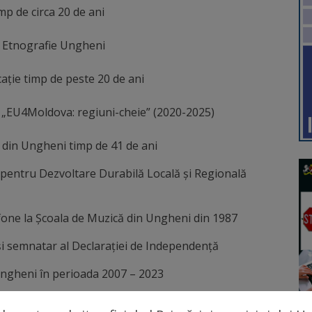
mp de circa 20 de ani
și Etnografie Ungheni
cație timp de peste 20 de ani
„EU4Moldova: regiuni-cheie” (2020-2025)
ă din Ungheni timp de 41 de ani
 pentru Dezvoltare Durabilă Locală și Regională
fone la Școala de Muzică din Ungheni din 1987
și semnatar al Declarației de Independență
Ungheni în perioada
2007 – 2023
p de peste 50 de ani la Liceul „Vasile Alecsandri”