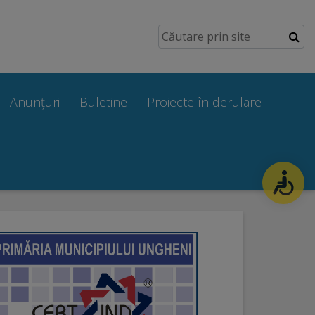
Anunțuri
Buletine
Proiecte în derulare