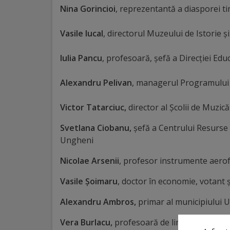
Nina Gorincioi
, reprezentantă a diasporei ti
Distincții
Vasile Iucal
, directorul Muzeului de Istorie 
Cetățeni
Iulia Pancu
, profesoară, șefă a Direcției Edu
de
onoare
Alexandru Pelivan
, managerul Programului 
Victor Tatarciuc,
director al Școlii de Muzic
Deținători
ai
Svetlana Ciobanu
,
șefă a Centrului Resurse
Ungheni
titlului
Nicolae Arsenii
, profesor instrumente aero
„Merite
Vasile Șoimaru
, doctor în economie, votant 
pentru
Ungheni”
Alexandru Ambros,
primar al municipiului 
Vera Burlacu,
profesoară de limba română tim