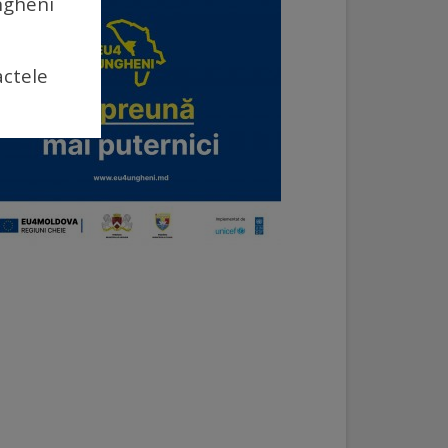
Ungheni
actele