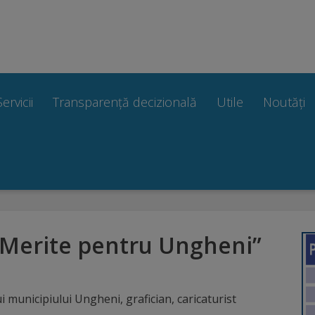
Servicii
Transparență decizională
Utile
Noutăți
i „Merite pentru Ungheni”
ui municipiului Ungheni, grafician, caricaturist