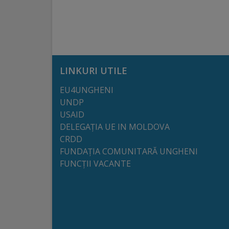
arhitecturale
Personalități
marcante
LINKURI UTILE
Sportivi
EU4UNGHENI
de
UNDP
performanță
USAID
DELEGAȚIA UE IN MOLDOVA
CRDD
Orașul
FUNDAȚIA COMUNITARĂ UNGHENI
în
FUNCȚII VACANTE
imagini
Galerie
video