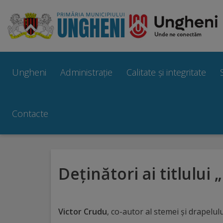
Ungheni
Prezentare
Ungheni
Administrație
Calitate și integritate
generală
Simbolurile
Contacte
orașului
Manual
Deținători ai titlulu
brand
Orașe
Victor Crudu
, co-autor al stemei și drapelul
înfrățite