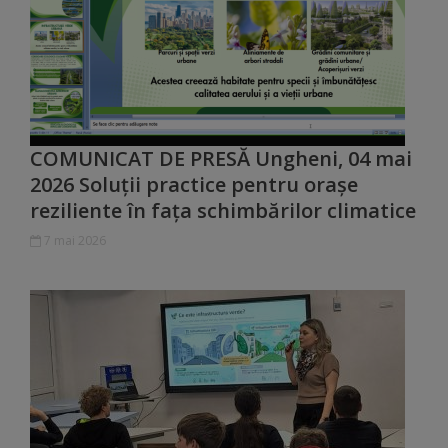
Distincții
Cetățeni
de
COMUNICAT DE PRESĂ Ungheni, 04 mai
onoare
2026 Soluții practice pentru orașe
reziliente în fața schimbărilor climatice
Deținători
7 mai 2026
ai
titlului
„Merite
pentru
Ungheni”