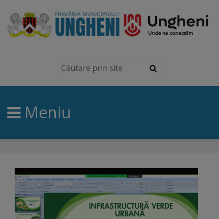
Ungheni
Prezentare
generală
Meniu
Simbolurile
orașului
Manual
brand
Orașe
înfrățite