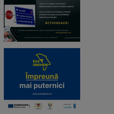
Deplasări
Bugetare
participativă
Utile
Transport
Rețeaua
transportului
public
Lista
stațiilor
de