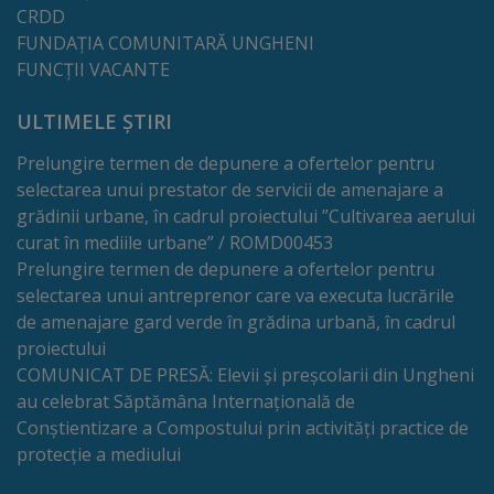
CRDD
Lista
FUNDAȚIA COMUNITARĂ UNGHENI
FUNCȚII VACANTE
străzilor
ULTIMELE ȘTIRI
Reabilitare
Prelungire termen de depunere a ofertelor pentru
și
selectarea unui prestator de servicii de amenajare a
construcție
grădinii urbane, în cadrul proiectului ”Cultivarea aerului
curat în mediile urbane” / ROMD00453
Prelungire termen de depunere a ofertelor pentru
Salubritate
selectarea unui antreprenor care va executa lucrările
de amenajare gard verde în grădina urbană, în cadrul
Platouri
proiectului
acumulare
COMUNICAT DE PRESĂ: Elevii și preșcolarii din Ungheni
au celebrat Săptămâna Internațională de
deșeuri
Conștientizare a Compostului prin activități practice de
protecție a mediului
Management