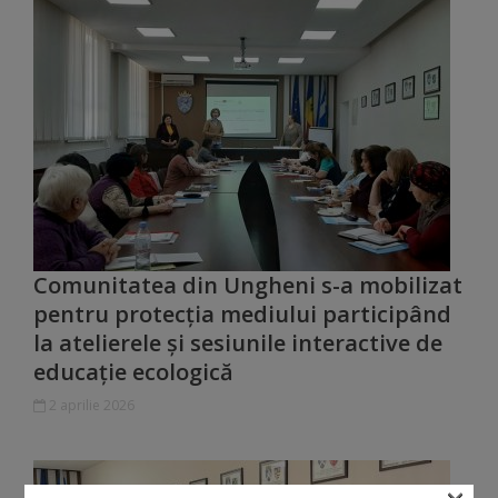
Comisii
de
specialitate
Regulamentul
Consiliului
Calitate
Comunitatea din Ungheni s-a mobilizat
și
pentru protecția mediului participând
integritate
la atelierele și sesiunile interactive de
educație ecologică
Servicii
2 aprilie 2026
Plăți
și