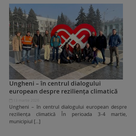
Dispoziții
Regulamente
Rapoarte
Consultări
publice
Ungheni – în centrul dialogului
Achiziții
european despre reziliența climatică
publice
13 martie 2026
Ungheni – în centrul dialogului european despre
Rezultate/Atribuiri
reziliența climatică În perioada 3-4 martie,
municipiul […]
Planuri/