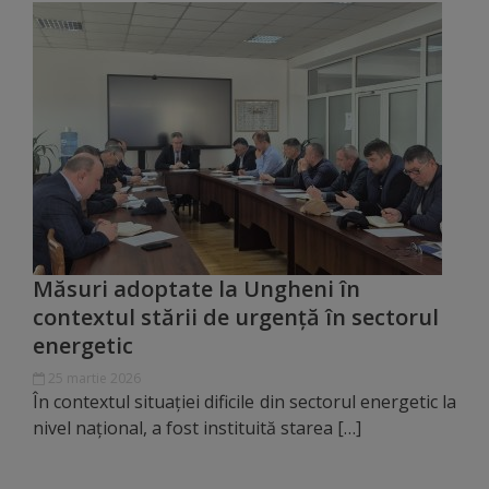
de
cerere
Arhitectură
și
urbanism
Transparență
decizională
Măsuri adoptate la Ungheni în
contextul stării de urgență în sectorul
Proiecte
energetic
de
25 martie 2026
În contextul situației dificile din sectorul energetic la
decizii
nivel național, a fost instituită starea […]
Decizii