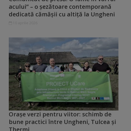
acului” – o șezătoare contemporană
Galerii
dedicată cămășii cu altiță la Ungheni
foto
10 aprilie 2026
Administrație
Primărie
Primar
Viceprimari
Organigrama
Aparatul
Orașe verzi pentru viitor: schimb de
bune practici între Ungheni, Tulcea și
primăriei
Thermi