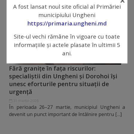
×
A fost lansat noul site oficial al Primăriei
tarife
municipiului Ungheni
https://primaria.ungheni.md
Înscrierea
copiilor
Site-ul vechi rămâne în vigoare cu toate
informațiile și actele plasate în ultimii 5
în
ani.
grădiniță/Plăți
Fără granițe în fața riscurilor:
Înterprinderi
specialiștii din Ungheni și Dorohoi își
municipale
unesc eforturile pentru situații de
urgență
Comgaz-
31 martie 2026
În perioada 26–27 martie, municipiul Ungheni a
Plus
devenit un punct important de întâlnire pentru […]
Modele