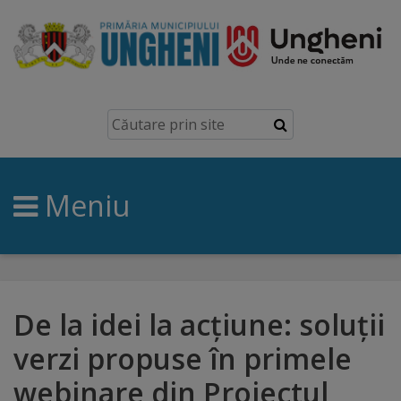
Ungheni
Prezentare
generală
Meniu
Simbolurile
orașului
Manual
brand
De la idei la acțiune: soluții
verzi propuse în primele
Orașe
webinare din Proiectul
înfrățite