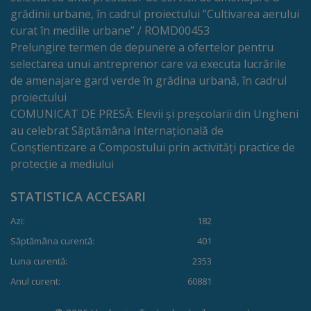
proiect
grădinii urbane, în cadrul proiectului ”Cultivarea aerului
curat în mediile urbane” / ROMD00453
deșeuri
Prelungire termen de depunere a ofertelor pentru
selectarea unui antreprenor care va executa lucrările
Adoptă
de amenajare gard verde în grădina urbană, în cadrul
un
proiectului
COMUNICAT DE PRESĂ: Elevii și preșcolarii din Ungheni
spațiu
au celebrat Săptămâna Internațională de
verde
Conștientizare a Compostului prin activități practice de
protecție a mediului
Educație
STATISTICA ACCESARI
Instituții
Azi:
182
preșcolare
Săptămâna curentă:
401
Luna curentă:
2353
Instituții
Anul curent:
60881
preuniversitare