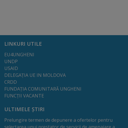
Lista
străzilor
Reabilitare
LINKURI UTILE
și
EU4UNGHENI
construcție
UNDP
USAID
Salubritate
DELEGAȚIA UE IN MOLDOVA
CRDD
Platouri
FUNDAȚIA COMUNITARĂ UNGHENI
FUNCȚII VACANTE
acumulare
deșeuri
ULTIMELE ȘTIRI
Prelungire termen de depunere a ofertelor pentru
Management
selectarea unui prestator de servicii de amenajare a