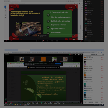
Regulamentul
de
funcționare
Integritate
și
calitate
Consiliul
Municipal
Secretar
Consilieri