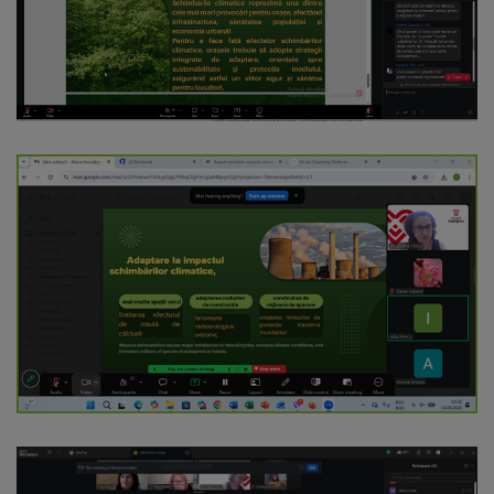
Galerii
foto
Administrație
Primărie
Primar
Viceprimari
Organigrama
Aparatul
primăriei