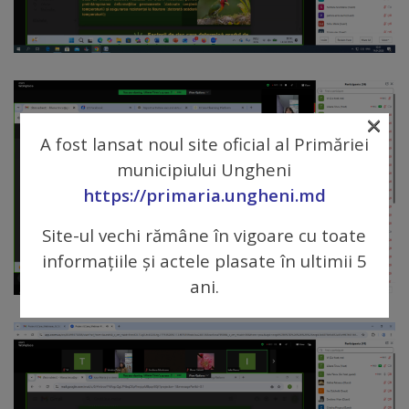
tarife
Înscrierea
copiilor
×
în
A fost lansat noul site oficial al Primăriei
municipiului Ungheni
grădiniță/Plăți
https://primaria.ungheni.md
Înterprinderi
Site-ul vechi rămâne în vigoare cu toate
municipale
informațiile și actele plasate în ultimii 5
ani.
Comgaz-
Plus
Modele