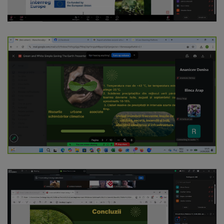
arhitecturale
Personalități
marcante
Sportivi
de
performanță
Orașul
în
imagini
Galerie
video