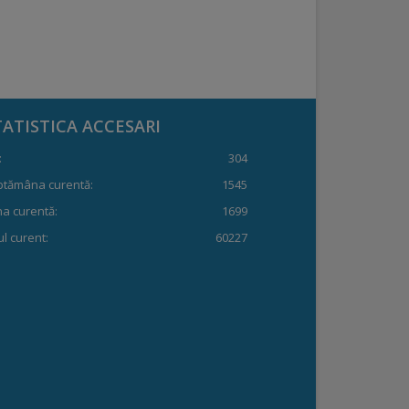
TATISTICA ACCESARI
:
304
ptămâna curentă:
1545
a curentă:
1699
l curent:
60227