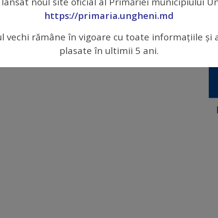
 lansat noul site oficial al Primăriei municipiului 
https://primaria.ungheni.md
ul vechi rămâne în vigoare cu toate informațiile și 
plasate în ultimii 5 ani.