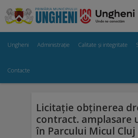
Ungheni
Prezentare
Ungheni
Administrație
Calitate și integritate
generală
Simbolurile
Contacte
orașului
Manual
Licitație obținerea d
brand
contract. amplasare 
Orașe
în Parcului Micul Cluj
înfrățite