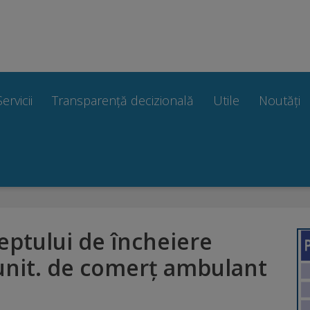
Servicii
Transparență decizională
Utile
Noutăți
reptului de încheiere
unit. de comerț ambulant