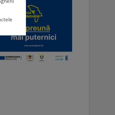
Ungheni
actele