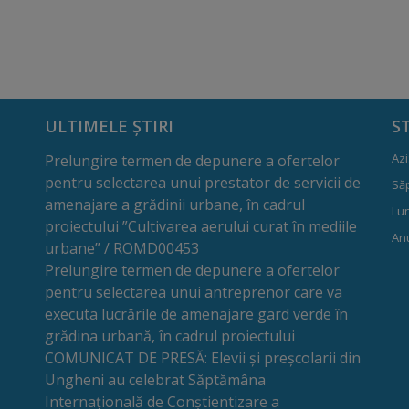
ULTIMELE ȘTIRI
S
Azi
Prelungire termen de depunere a ofertelor
pentru selectarea unui prestator de servicii de
Să
amenajare a grădinii urbane, în cadrul
Lun
proiectului ”Cultivarea aerului curat în mediile
Anu
urbane” / ROMD00453
Prelungire termen de depunere a ofertelor
pentru selectarea unui antreprenor care va
executa lucrările de amenajare gard verde în
grădina urbană, în cadrul proiectului
COMUNICAT DE PRESĂ: Elevii și preșcolarii din
Ungheni au celebrat Săptămâna
Internațională de Conștientizare a