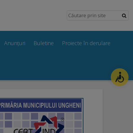
Anunțuri
Buletine
Proiecte în derulare