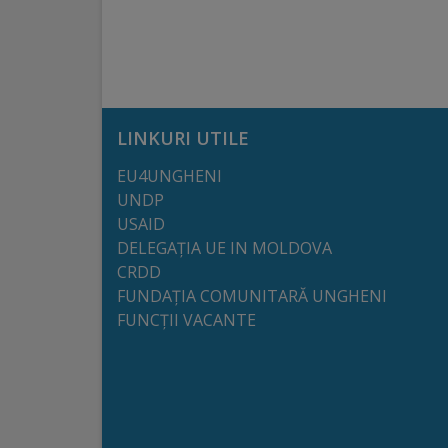
arhitecturale
Personalități
marcante
LINKURI UTILE
Sportivi
EU4UNGHENI
de
UNDP
performanță
USAID
DELEGAȚIA UE IN MOLDOVA
CRDD
Orașul
FUNDAȚIA COMUNITARĂ UNGHENI
în
FUNCȚII VACANTE
imagini
Galerie
video