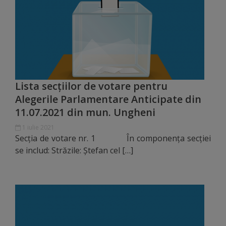
Regulamentul
de
funcționare
Integritate
Lista secţiilor de votare pentru
și
Alegerile Parlamentare Anticipate din
11.07.2021 din mun. Ungheni
calitate
1 iulie 2021
Consiliul
Secţia de votare nr. 1 În componenţa secţiei
se includ: Străzile: Ştefan cel […]
Municipal
Secretar
Consilieri