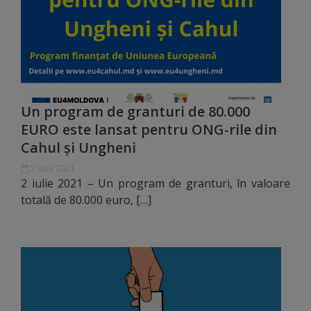
Galerii
foto
Administrație
Un program de granturi de 80.000
Primărie
EURO este lansat pentru ONG-rile din
Cahul şi Ungheni
Primar
2 iulie 2021
2 iulie 2021 – Un program de granturi, în valoare
Viceprimari
totală de 80.000 euro, […]
Organigrama
Aparatul
primăriei