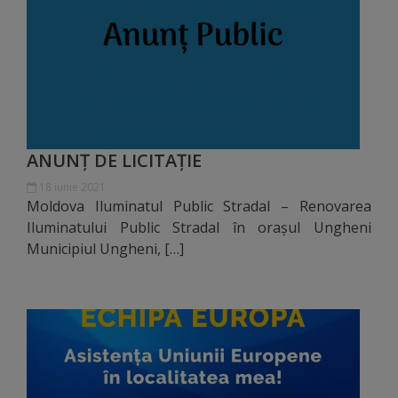
Comisii
de
specialitate
Regulamentul
Consiliului
ANUNȚ DE LICITAȚIE
18 iunie 2021
Calitate
Moldova Iluminatul Public Stradal – Renovarea
Iluminatului Public Stradal în orașul Ungheni
și
Municipiul Ungheni, […]
integritate
Servicii
Plăți
și