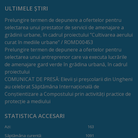
proiect
ULTIMELE ȘTIRI
deșeuri
Prelungire termen de depunere a ofertelor pentru
selectarea unui prestator de servicii de amenajare a
Adoptă
grădinii urbane, în cadrul proiectului ”Cultivarea aerului
un
curat în mediile urbane” / ROMD00453
Prelungire termen de depunere a ofertelor pentru
spațiu
selectarea unui antreprenor care va executa lucrările
verde
de amenajare gard verde în grădina urbană, în cadrul
proiectului
COMUNICAT DE PRESĂ: Elevii și preșcolarii din Ungheni
Educație
au celebrat Săptămâna Internațională de
Conștientizare a Compostului prin activități practice de
Instituții
protecție a mediului
preșcolare
STATISTICA ACCESARI
Instituții
Azi:
163
preuniversitare
Săptămâna curentă:
1091