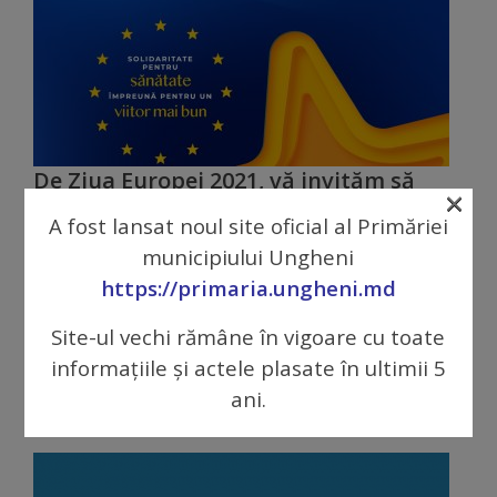
tarife
Înscrierea
copiilor
în
De Ziua Europei 2021, vă invităm să
×
participați la inițiativa „O fotografie
grădiniță/Plăți
A fost lansat noul site oficial al Primăriei
despre Echipa Europa/Asistența
municipiului Ungheni
Uniunii Europene în localitatea mea!”
Înterprinderi
https://primaria.ungheni.md
8 iunie 2021
municipale
Dragi prieteni, Asistența Uniunii Europene și a
Site-ul vechi rămâne în vigoare cu toate
Statelor Membre ale UE, în calitate de
Comgaz-
informațiile și actele plasate în ultimii 5
#EchipaEuropa, […]
ani.
Plus
Modele