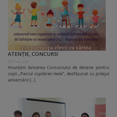
Dispoziții
Regulamente
Rapoarte
Consultări
ATENȚIE, CONCURS!
publice
17 mai 2021
Anunțăm lansarea Concursului de desene pentru
Achiziții
copii „Parcul copilăriei mele”, desfășurat cu prilejul
aniversării […]
publice
Rezultate/Atribuiri
Planuri/