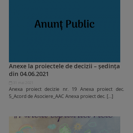
de
cerere
Arhitectură
și
urbanism
Transparență
Anexe la proiectele de decizii – ședința
din 04.06.2021
decizională
31 mai 2021
Anexa proiect decizie nr. 19 Anexa proiect dec.
Proiecte
5_Acord de Asociere_AAC Anexa proiect dec. […]
de
decizii
Decizii