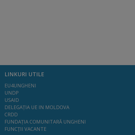
Lista
străzilor
Reabilitare
și
construcție
LINKURI UTILE
Salubritate
EU4UNGHENI
Platouri
UNDP
USAID
acumulare
DELEGAȚIA UE IN MOLDOVA
deșeuri
CRDD
FUNDAȚIA COMUNITARĂ UNGHENI
Management
FUNCȚII VACANTE