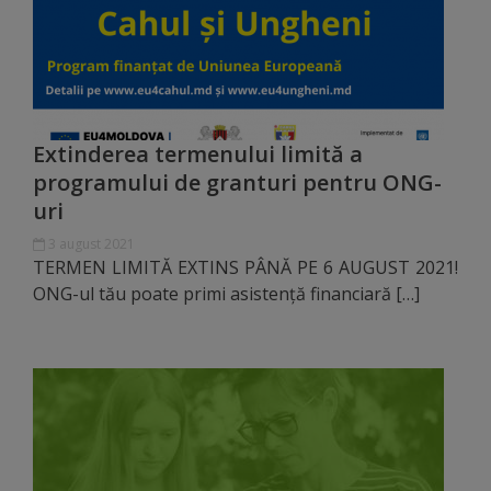
Diplome
de
Excelență
Ungheniul
Extinderea termenului limită a
turistic
programului de granturi pentru ONG-
uri
Obiective
3 august 2021
TERMEN LIMITĂ EXTINS PÂNĂ PE 6 AUGUST 2021!
turistice
ONG-ul tău poate primi asistență financiară […]
Sculpturi
(harta
sculpturilor)
Monumente