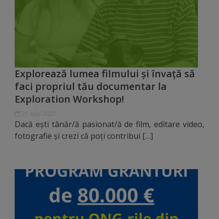
arhitecturale
Personalități
marcante
Explorează lumea filmului și învață să
Sportivi
faci propriul tău documentar la
de
Exploration Workshop!
performanță
21 iulie 2021
Dacă ești tânăr/ă pasionat/ă de film, editare video,
Orașul
fotografie și crezi că poți contribui […]
în
imagini
Galerie
video