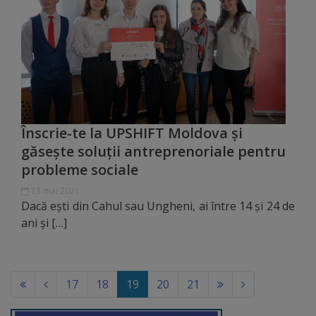
Rapoarte
Licitații
Rezultate
Buget
Înscrie-te la UPSHIFT Moldova și
și
găsește soluții antreprenoriale pentru
Taxe
probleme sociale
locale
13 mai 2021
Dacă ești din Cahul sau Ungheni, ai între 14 și 24 de
ani și […]
Strategii
și
programe
(current)
17
18
19
20
21