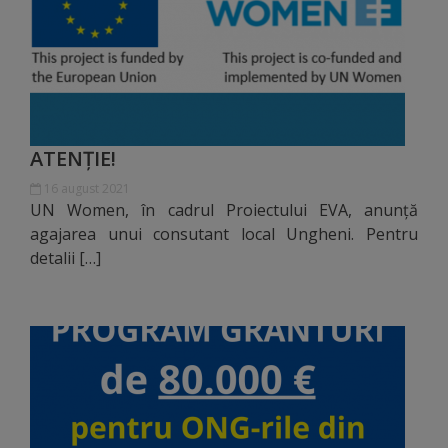
Distincții
Cetățeni
de
ATENȚIE!
onoare
16 august 2021
UN Women, în cadrul Proiectului EVA, anunță
Deținători
agajarea unui consutant local Ungheni. Pentru
ai
detalii […]
titlului
„Merite
pentru
Ungheni”