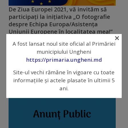
tarife
De Ziua Europei 2021, vă invităm să
participați la inițiativa „O fotografie
Înscrierea
despre Echipa Europa/Asistența
Uniunii Europene în localitatea mea!”
copiilor
×
8 iunie 2021
A fost lansat noul site oficial al Primăriei
în
Dragi prieteni, Asistența Uniunii Europene și a
municipiului Ungheni
Statelor Membre ale UE, în calitate de
grădiniță/Plăți
https://primaria.ungheni.md
#EchipaEuropa, […]
Înterprinderi
Site-ul vechi rămâne în vigoare cu toate
municipale
informațiile și actele plasate în ultimii 5
ani.
Comgaz-
Plus
Modele