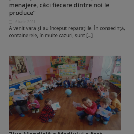
menajere, căci fiecare dintre noi le
Regulamentul
produce”
de
16 iunie 2021
A venit vara și au început reparațiile. În consecință,
funcționare
containerele, în multe cazuri, sunt […]
Integritate
și
calitate
Consiliul
Municipal
Secretar
Consilieri