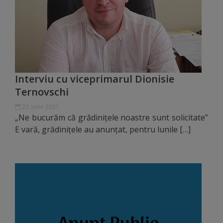
Distincții
Cetățeni
de
Interviu cu viceprimarul Dionisie
onoare
Ternovschi
Deținători
23 iunie 2021
„Ne bucurăm că grădinițele noastre sunt solicitate”
ai
E vară, grădinițele au anunțat, pentru lunile […]
titlului
„Merite
pentru
Ungheni”