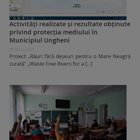
Dispoziții
Activități realizate și rezultate obținute
Regulamente
privind protecția mediului în
Municipiul Ungheni
Rapoarte
28 mai 2021
Proiect „Râuri fără deșeuri pentru o Mare Neagră
Consultări
curată” „Waste Free Rivers for a […]
publice
Achiziții
publice
Rezultate/Atribuiri
Planuri/