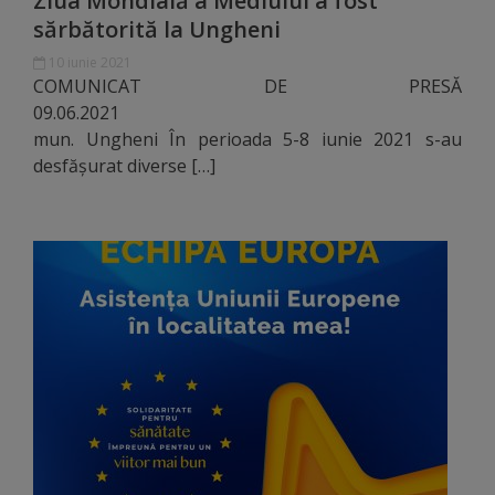
Ziua Mondială a Mediului a fost
Comisii
sărbătorită la Ungheni
de
10 iunie 2021
COMUNICAT DE PRESĂ
specialitate
09.06.20
mun. Ungheni În perioada 5-8 iunie 2021 s-au
Regulamentul
desfășurat diverse […]
Consiliului
Calitate
și
integritate
Servicii
Plăți
și