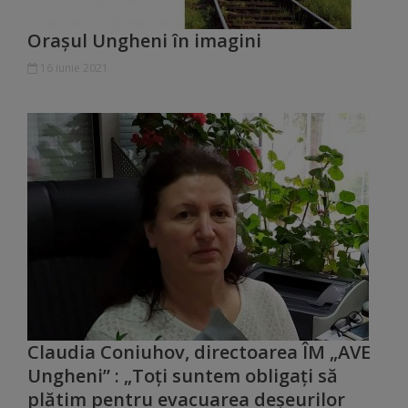
Galerii
Orașul Ungheni în imagini
foto
16 iunie 2021
Administrație
Primărie
Primar
Viceprimari
Organigrama
Claudia Coniuhov, directoarea ÎM „AVE
Aparatul
Ungheni” : „Toți suntem obligați să
primăriei
plătim pentru evacuarea deșeurilor