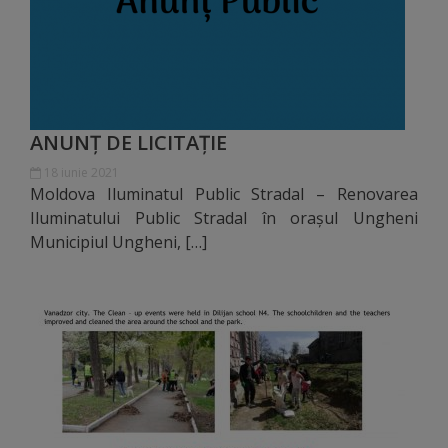
Diplome
de
Excelență
Ungheniul
ANUNȚ DE LICITAȚIE
turistic
18 iunie 2021
Moldova Iluminatul Public Stradal – Renovarea
Obiective
Iluminatului Public Stradal în orașul Ungheni
Municipiul Ungheni, […]
turistice
Sculpturi
(harta
sculpturilor)
Monumente