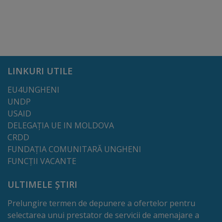
Lista
străzilor
Reabilitare
LINKURI UTILE
și
EU4UNGHENI
construcție
UNDP
USAID
Salubritate
DELEGAȚIA UE IN MOLDOVA
CRDD
Platouri
FUNDAȚIA COMUNITARĂ UNGHENI
FUNCȚII VACANTE
acumulare
ULTIMELE ȘTIRI
deșeuri
Prelungire termen de depunere a ofertelor pentru
Management
selectarea unui prestator de servicii de amenajare a