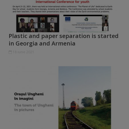
arhitecturale
Personalități
marcante
Plastic and paper separation is started
in Georgia and Armenia
Sportivi
18 iunie 2021
de
performanță
Orașul
în
imagini
Galerie
video