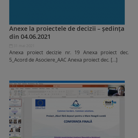
de
cerere
Anexe la proiectele de decizii – ședința
Arhitectură
din 04.06.2021
și
31 mai 2021
urbanism
Anexa proiect decizie nr. 19 Anexa proiect dec.
5_Acord de Asociere_AAC Anexa proiect dec. […]
Transparență
decizională
Proiecte
de
decizii
Decizii