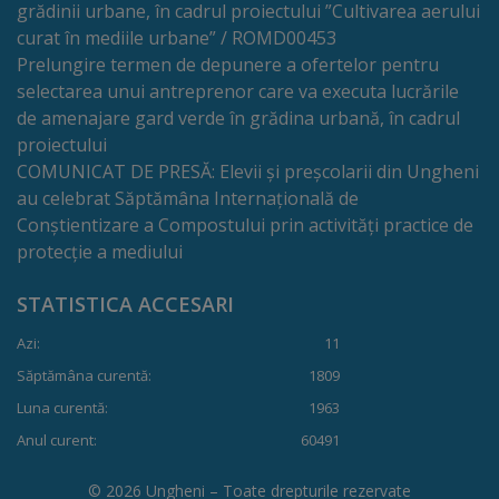
grădinii urbane, în cadrul proiectului ”Cultivarea aerului
proiect
curat în mediile urbane” / ROMD00453
deșeuri
Prelungire termen de depunere a ofertelor pentru
selectarea unui antreprenor care va executa lucrările
Adoptă
de amenajare gard verde în grădina urbană, în cadrul
proiectului
un
COMUNICAT DE PRESĂ: Elevii și preșcolarii din Ungheni
spațiu
au celebrat Săptămâna Internațională de
Conștientizare a Compostului prin activități practice de
verde
protecție a mediului
Educație
STATISTICA ACCESARI
Azi:
11
Instituții
Săptămâna curentă:
1809
preșcolare
Luna curentă:
1963
Anul curent:
60491
Instituții
preuniversitare
© 2026 Ungheni – Toate drepturile rezervate