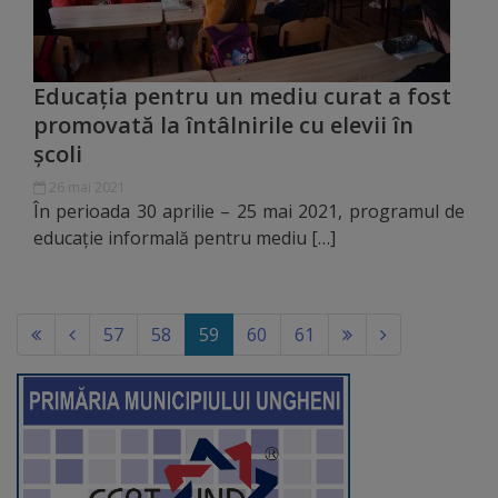
Rapoarte
Licitații
Educația pentru un mediu curat a fost
Rezultate
promovată la întâlnirile cu elevii în
școli
Buget
26 mai 2021
În perioada 30 aprilie – 25 mai 2021, programul de
și
educație informală pentru mediu […]
Taxe
locale
(current)
57
58
59
60
61
Strategii
și
programe