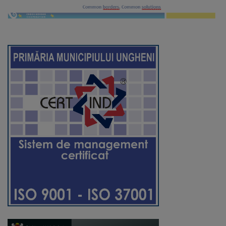
Regulamentul
de
funcționare
Integritate
și
calitate
Consiliul
Municipal
Secretar
Consilieri