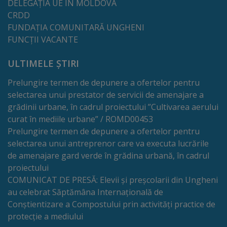
de
DELEGAȚIA UE IN MOLDOVA
CRDD
cerere
FUNDAȚIA COMUNITARĂ UNGHENI
FUNCȚII VACANTE
Arhitectură
ULTIMELE ȘTIRI
și
Prelungire termen de depunere a ofertelor pentru
urbanism
selectarea unui prestator de servicii de amenajare a
grădinii urbane, în cadrul proiectului ”Cultivarea aerului
Transparență
curat în mediile urbane” / ROMD00453
decizională
Prelungire termen de depunere a ofertelor pentru
selectarea unui antreprenor care va executa lucrările
Proiecte
de amenajare gard verde în grădina urbană, în cadrul
proiectului
de
COMUNICAT DE PRESĂ: Elevii și preșcolarii din Ungheni
decizii
au celebrat Săptămâna Internațională de
Conștientizare a Compostului prin activități practice de
protecție a mediului
Decizii