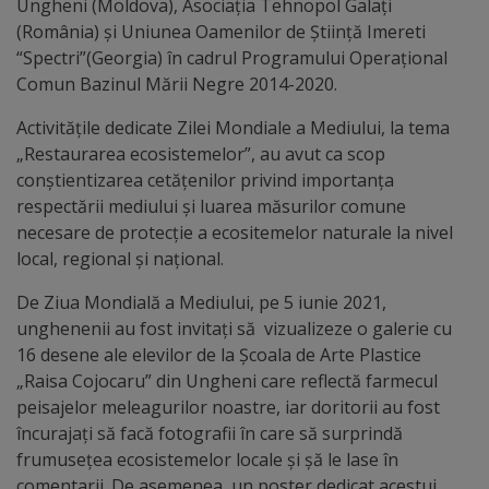
Diplome
Ungheni (Moldova), Asociația Tehnopol Galați
(România) și Uniunea Oamenilor de Știință Imereti
de
“Spectri”(Georgia) în cadrul Programului Operațional
Excelență
Comun Bazinul Mării Negre 2014-2020.
Activitățile dedicate Zilei Mondiale a Mediului, la tema
Ungheniul
„Restaurarea ecosistemelor”, au avut ca scop
turistic
conștientizarea cetățenilor privind importanța
respectării mediului și luarea măsurilor comune
Obiective
necesare de protecție a ecositemelor naturale la nivel
local, regional şi național.
turistice
De Ziua Mondială a Mediului, pe 5 iunie 2021,
Sculpturi
unghenenii au fost invitați să vizualizeze o galerie cu
16 desene ale elevilor de la Școala de Arte Plastice
(harta
„Raisa Cojocaru” din Ungheni care reflectă farmecul
sculpturilor)
peisajelor meleagurilor noastre, iar doritorii au fost
încurajați să facă fotografii în care să surprindă
Monumente
frumusețea ecosistemelor locale și șă le lase în
comentarii. De asemenea, un poster dedicat acestui