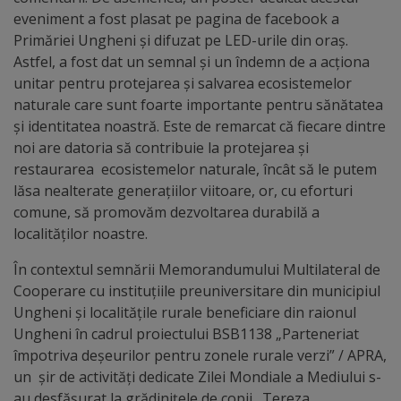
arhitecturale
eveniment a fost plasat pe pagina de facebook a
Primăriei Ungheni și difuzat pe LED-urile din oraș.
Personalități
Astfel, a fost dat un semnal şi un îndemn de a acţiona
unitar pentru protejarea și salvarea ecosistemelor
marcante
naturale care sunt foarte importante pentru sănătatea
și identitatea noastră. Este de remarcat că fiecare dintre
Sportivi
noi are datoria să contribuie la protejarea și
de
restaurarea ecosistemelor naturale, încât să le putem
lăsa nealterate generaţiilor viitoare, or, cu eforturi
performanță
comune, să promovăm dezvoltarea durabilă a
localităților noastre.
Orașul
În contextul semnării Memorandumului Multilateral de
în
Cooperare cu instituțiile preuniversitare din municipiul
imagini
Ungheni și localitățile rurale beneficiare din raionul
Ungheni în cadrul proiectului BSB1138 „Parteneriat
Galerie
împotriva deșeurilor pentru zonele rurale verzi” / APRA,
un șir de activități dedicate Zilei Mondiale a Mediului s-
video
au desfășurat la grădinițele de copii „Tereza