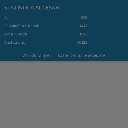
STATISTICA ACCESARI
Dispoziții
Azi:
202
Regulamente
Săptămâna curentă:
1443
Luna curentă:
1597
Rapoarte
Anul curent:
60125
Consultări
© 2026 Ungheni – Toate drepturile rezervate
publice
Achiziții
publice
Rezultate/Atribuiri
Planuri/