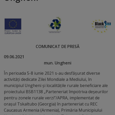
Distincții
Cetățeni
de
onoare
COMUNICAT DE PRESĂ
Deținători
09.06.20
mun. Ungheni
ai
titlului
În perioada 5-8 iunie 2021 s-au desfășurat diverse
activități dedicate Zilei Mondiale a Mediului, în
„Merite
municipiul Ungheni și localitățile rurale beneficiare ale
pentru
proiectului BSB1138 „Parteneriat împotriva deșeurilor
pentru zonele rurale verzi”/APRA, implementat de
Ungheni”
orașul Tskaltubo (Georgia) în parteneriat cu REC
Caucasus Armenia (Armenia), Primăria Municipiului