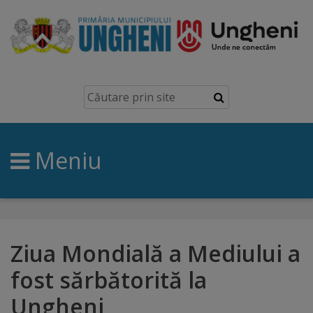
Ungheni
Prezentare
generală
Meniu
Simbolurile
orașului
Manual
brand
Ziua Mondială a Mediului a
fost sărbătorită la
Orașe
Ungheni
înfrățite