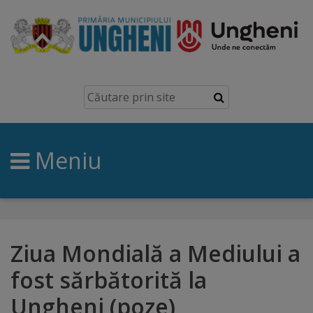
Ungheni
Prezentare
generală
Meniu
Simbolurile
orașului
Manual
brand
Ziua Mondială a Mediului a
fost sărbătorită la
Orașe
Ungheni (poze)
înfrățite