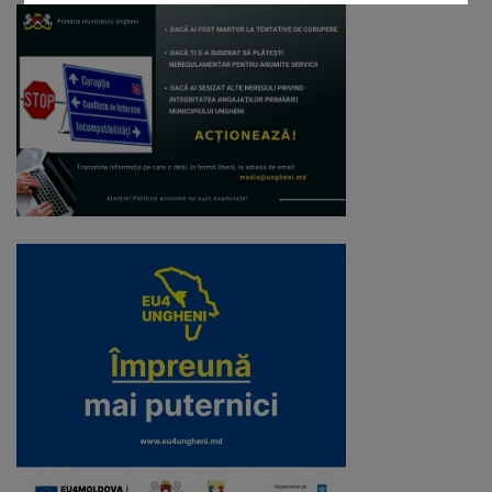
Galerii
foto
Administrație
Primărie
Primar
Viceprimari
Organigrama
Aparatul
primăriei