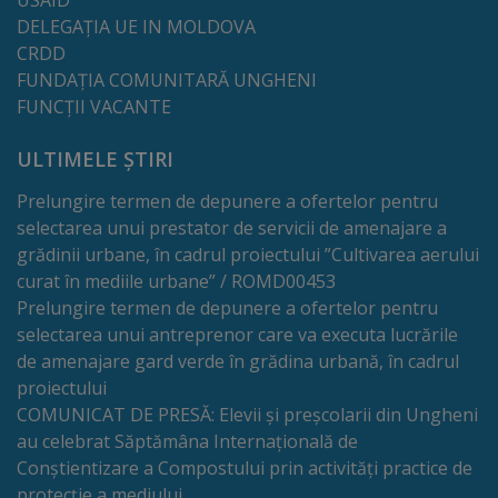
Comisii
DELEGAȚIA UE IN MOLDOVA
CRDD
de
FUNDAȚIA COMUNITARĂ UNGHENI
specialitate
FUNCȚII VACANTE
Regulamentul
ULTIMELE ȘTIRI
Consiliului
Prelungire termen de depunere a ofertelor pentru
selectarea unui prestator de servicii de amenajare a
Calitate
grădinii urbane, în cadrul proiectului ”Cultivarea aerului
curat în mediile urbane” / ROMD00453
și
Prelungire termen de depunere a ofertelor pentru
integritate
selectarea unui antreprenor care va executa lucrările
de amenajare gard verde în grădina urbană, în cadrul
proiectului
Servicii
COMUNICAT DE PRESĂ: Elevii și preșcolarii din Ungheni
au celebrat Săptămâna Internațională de
Plăți
Conștientizare a Compostului prin activități practice de
și
protecție a mediului