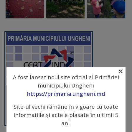
arhitecturale
Personalități
marcante
Sportivi
de
performanță
×
A fost lansat noul site oficial al Primăriei
Orașul
municipiului Ungheni
în
https://primaria.ungheni.md
imagini
Site-ul vechi rămâne în vigoare cu toate
informațiile și actele plasate în ultimii 5
Galerie
ani.
video