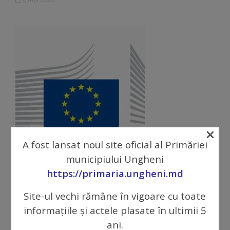
tarife
Înscrierea
copiilor
în
grădiniță/Plăți
Înterprinderi
×
municipale
A fost lansat noul site oficial al Primăriei
Anunț de selectare a unei organizații
municipiului Ungheni
Comgaz-
pentru furnizarea de unelte de
https://primaria.ungheni.md
grădinărit în cadrul proiectului
Plus
Site-ul vechi rămâne în vigoare cu toate
”Cultivarea aerului curat în mediile
informațiile și actele plasate în ultimii 5
urbane” / ROMD00453
Modele
ani.
8 mai 2026