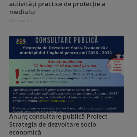
activități practice de protecție a
mediului
Galerii
16 mai 2026
foto
Administrație
Primărie
Primar
Viceprimari
Organigrama
Anunț consultare publică Proiect
Aparatul
Strategia de dezvoltare socio-
primăriei
economică