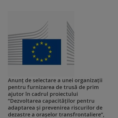
Rapoarte
Licitații
Rezultate
Buget
și
Taxe
locale
Anunț de selectare a unei organizații
Strategii
pentru furnizarea de trusă de prim
ajutor în cadrul proiectului
și
”Dezvoltarea capacităților pentru
programe
adaptarea și prevenirea riscurilor de
dezastre a orașelor transfrontaliere”,