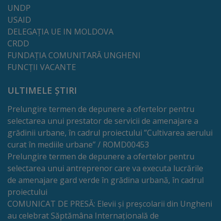
proiect
UNDP
USAID
deșeuri
DELEGAȚIA UE IN MOLDOVA
CRDD
Adoptă
FUNDAȚIA COMUNITARĂ UNGHENI
FUNCȚII VACANTE
un
spațiu
ULTIMELE ȘTIRI
verde
Prelungire termen de depunere a ofertelor pentru
selectarea unui prestator de servicii de amenajare a
Educație
grădinii urbane, în cadrul proiectului ”Cultivarea aerului
curat în mediile urbane” / ROMD00453
Instituții
Prelungire termen de depunere a ofertelor pentru
selectarea unui antreprenor care va executa lucrările
preșcolare
de amenajare gard verde în grădina urbană, în cadrul
proiectului
Instituții
COMUNICAT DE PRESĂ: Elevii și preșcolarii din Ungheni
preuniversitare
au celebrat Săptămâna Internațională de