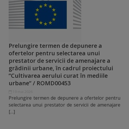
Distincții
Cetățeni
de
Prelungire termen de depunere a
onoare
ofertelor pentru selectarea unui
prestator de servicii de amenajare a
Deținători
grădinii urbane, în cadrul proiectului
ai
”Cultivarea aerului curat în mediile
titlului
urbane” / ROMD00453
„Merite
19 mai 2026
Prelungire termen de depunere a ofertelor pentru
pentru
selectarea unui prestator de servicii de amenajare
[…]
Ungheni”