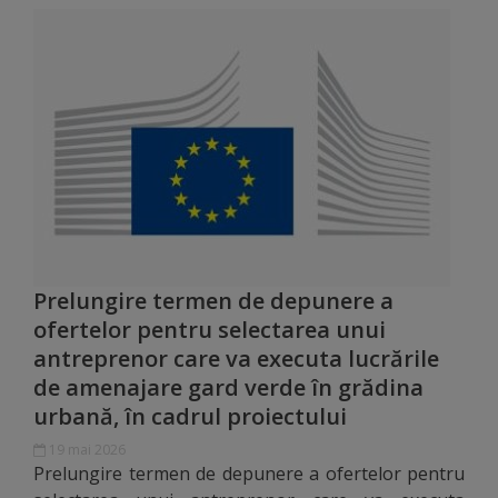
Diplome
de
Excelență
Ungheniul
turistic
Obiective
turistice
Prelungire termen de depunere a
ofertelor pentru selectarea unui
Sculpturi
antreprenor care va executa lucrările
(harta
de amenajare gard verde în grădina
sculpturilor)
urbană, în cadrul proiectului
19 mai 2026
Monumente
Prelungire termen de depunere a ofertelor pentru