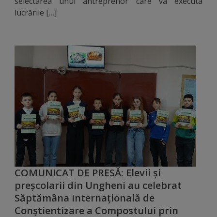
selectarea unui antreprenor care va executa
arhitecturale
lucrările […]
Personalități
marcante
Sportivi
de
performanță
Orașul
în
imagini
COMUNICAT DE PRESĂ: Elevii și
preșcolarii din Ungheni au celebrat
Galerie
Săptămâna Internațională de
Conștientizare a Compostului prin
video