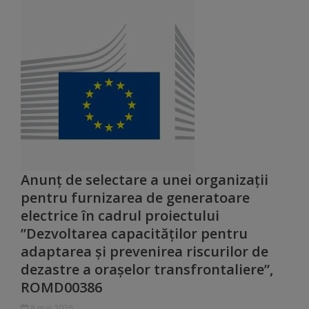
Comisii
de
specialitate
Regulamentul
Consiliului
Calitate
Anunț de selectare a unei organizații
și
pentru furnizarea de generatoare
integritate
electrice în cadrul proiectului
”Dezvoltarea capacităților pentru
Servicii
adaptarea și prevenirea riscurilor de
dezastre a orașelor transfrontaliere”,
Plăți
ROMD00386
și
8 mai 2026