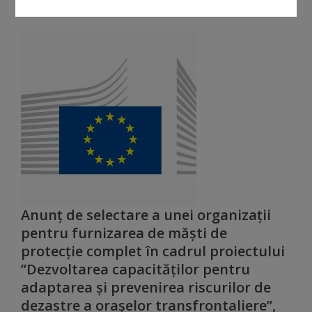
de
cerere
Arhitectură
și
urbanism
Transparență
decizională
Proiecte
Anunț de selectare a unei organizații
pentru furnizarea de măști de
de
protecție complet în cadrul proiectului
decizii
”Dezvoltarea capacităților pentru
adaptarea și prevenirea riscurilor de
Decizii
dezastre a orașelor transfrontaliere”,