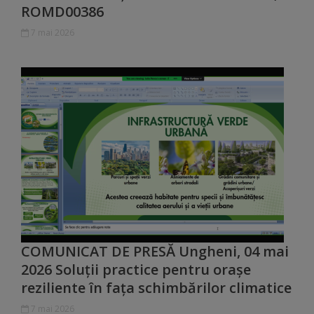
ROMD00386
Dispoziții
7 mai 2026
Regulamente
Rapoarte
Consultări
publice
Achiziții
publice
COMUNICAT DE PRESĂ Ungheni, 04 mai
Rezultate/Atribuiri
2026 Soluții practice pentru orașe
reziliente în fața schimbărilor climatice
Planuri/
7 mai 2026