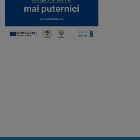
Galerii
foto
Administrație
Primărie
Primar
Viceprimari
Organigrama
Aparatul
primăriei