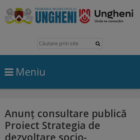
Ungheni
Prezentare
generală
Meniu
Simbolurile
orașului
Manual
brand
Anunț consultare publică
Proiect Strategia de
Orașe
dezvoltare socio-
înfrățite