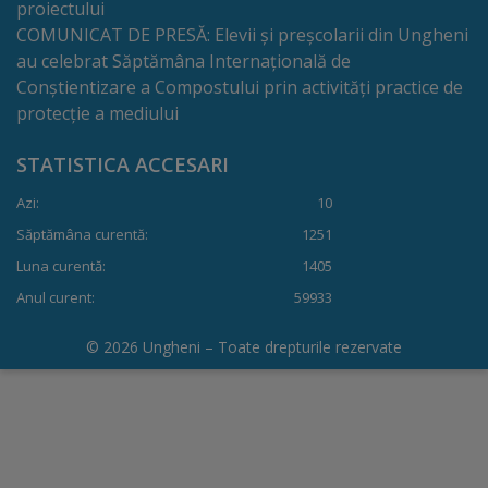
proiectului
Comisii
COMUNICAT DE PRESĂ: Elevii și preșcolarii din Ungheni
de
au celebrat Săptămâna Internațională de
Conștientizare a Compostului prin activități practice de
specialitate
protecție a mediului
Regulamentul
STATISTICA ACCESARI
Consiliului
Azi:
10
Săptămâna curentă:
1251
Calitate
Luna curentă:
1405
și
Anul curent:
59933
integritate
© 2026 Ungheni – Toate drepturile rezervate
Servicii
Plăți
și