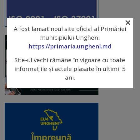
arhitecturale
Personalități
×
A fost lansat noul site oficial al Primăriei
marcante
municipiului Ungheni
https://primaria.ungheni.md
Sportivi
de
Site-ul vechi rămâne în vigoare cu toate
informațiile și actele plasate în ultimii 5
performanță
ani.
Orașul
în
imagini
Galerie
video