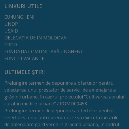
LINKURI UTILE
Regulamentul
EU4UNGHENI
de
UNDP
funcționare
USAID
DELEGAȚIA UE IN MOLDOVA
Integritate
CRDD
FUNDAȚIA COMUNITARĂ UNGHENI
și
FUNCȚII VACANTE
calitate
ULTIMELE ȘTIRI
Consiliul
Prelungire termen de depunere a ofertelor pentru
Municipal
selectarea unui prestator de servicii de amenajare a
grădinii urbane, în cadrul proiectului ”Cultivarea aerului
Secretar
curat în mediile urbane” / ROMD00453
Prelungire termen de depunere a ofertelor pentru
selectarea unui antreprenor care va executa lucrările
Consilieri
de amenajare gard verde în grădina urbană, în cadrul