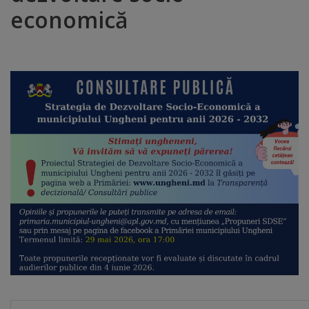
economică
Distincții
Cetățeni
de
onoare
Deținători
ai
titlului
„Merite
pentru
Ungheni”