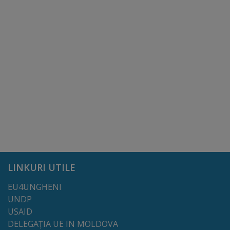
tarife
Înscrierea
copiilor
în
grădiniță/Plăți
Înterprinderi
municipale
LINKURI UTILE
Comgaz-
Plus
EU4UNGHENI
UNDP
USAID
Modele
DELEGAȚIA UE IN MOLDOVA