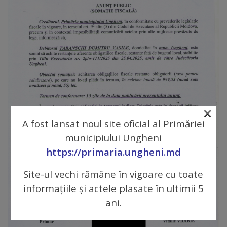
Galerii
foto
Administrație
Primărie
×
Primar
A fost lansat noul site oficial al Primăriei
municipiului Ungheni
Viceprimari
https://primaria.ungheni.md
Organigrama
Site-ul vechi rămâne în vigoare cu toate
informațiile și actele plasate în ultimii 5
Aparatul
ani.
primăriei