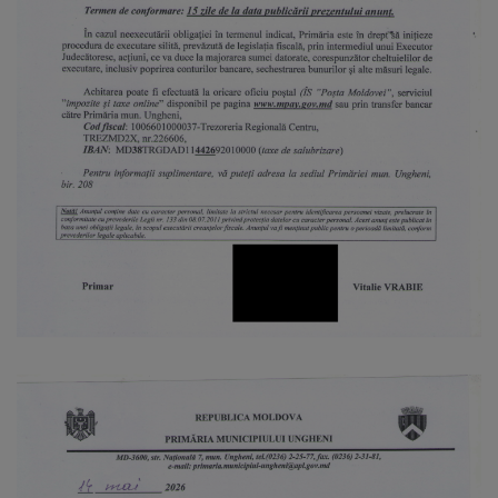
arhitecturale
Personalități
marcante
Sportivi
de
performanță
Orașul
în
imagini
Galerie
video