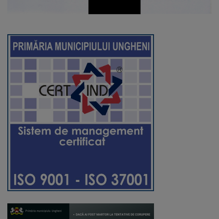
Regulamentul
de
funcționare
Integritate
și
calitate
Consiliul
Municipal
Secretar
Consilieri