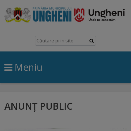
Ungheni
Prezentare
generală
Meniu
Simbolurile
orașului
Manual
brand
ANUNȚ PUBLIC
Orașe
înfrățite