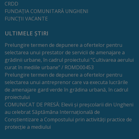
de
CRDD
FUNDAȚIA COMUNITARĂ UNGHENI
cerere
FUNCȚII VACANTE
Arhitectură
ULTIMELE ȘTIRI
și
Prelungire termen de depunere a ofertelor pentru
urbanism
selectarea unui prestator de servicii de amenajare a
grădinii urbane, în cadrul proiectului ”Cultivarea aerului
Transparență
curat în mediile urbane” / ROMD00453
Prelungire termen de depunere a ofertelor pentru
decizională
selectarea unui antreprenor care va executa lucrările
de amenajare gard verde în grădina urbană, în cadrul
Proiecte
proiectului
COMUNICAT DE PRESĂ: Elevii și preșcolarii din Ungheni
de
au celebrat Săptămâna Internațională de
decizii
Conștientizare a Compostului prin activități practice de
protecție a mediului
Decizii