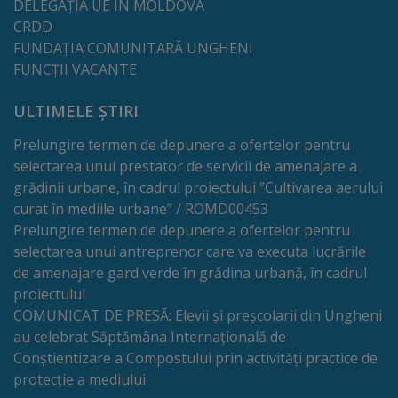
de
DELEGAȚIA UE IN MOLDOVA
CRDD
cerere
FUNDAȚIA COMUNITARĂ UNGHENI
FUNCȚII VACANTE
Arhitectură
ULTIMELE ȘTIRI
și
Prelungire termen de depunere a ofertelor pentru
urbanism
selectarea unui prestator de servicii de amenajare a
grădinii urbane, în cadrul proiectului ”Cultivarea aerului
Transparență
curat în mediile urbane” / ROMD00453
decizională
Prelungire termen de depunere a ofertelor pentru
selectarea unui antreprenor care va executa lucrările
Proiecte
de amenajare gard verde în grădina urbană, în cadrul
proiectului
de
COMUNICAT DE PRESĂ: Elevii și preșcolarii din Ungheni
decizii
au celebrat Săptămâna Internațională de
Conștientizare a Compostului prin activități practice de
protecție a mediului
Decizii