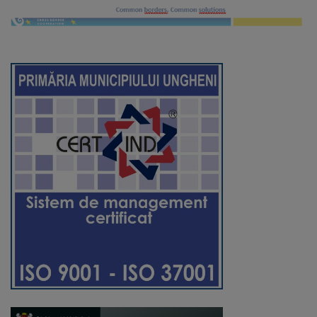
Regulamentul
de
funcționare
Integritate
și
calitate
Consiliul
Municipal
Secretar
Consilieri