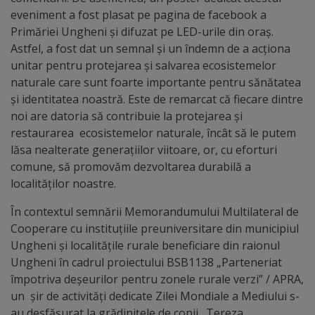
arhitecturale
eveniment a fost plasat pe pagina de facebook a
Primăriei Ungheni și difuzat pe LED-urile din oraș.
Personalități
Astfel, a fost dat un semnal şi un îndemn de a acţiona
unitar pentru protejarea și salvarea ecosistemelor
marcante
naturale care sunt foarte importante pentru sănătatea
și identitatea noastră. Este de remarcat că fiecare dintre
Sportivi
noi are datoria să contribuie la protejarea și
de
restaurarea ecosistemelor naturale, încât să le putem
lăsa nealterate generaţiilor viitoare, or, cu eforturi
performanță
comune, să promovăm dezvoltarea durabilă a
localităților noastre.
Orașul
În contextul semnării Memorandumului Multilateral de
în
Cooperare cu instituțiile preuniversitare din municipiul
imagini
Ungheni și localitățile rurale beneficiare din raionul
Ungheni în cadrul proiectului BSB1138 „Parteneriat
Galerie
împotriva deșeurilor pentru zonele rurale verzi” / APRA,
un șir de activități dedicate Zilei Mondiale a Mediului s-
video
au desfășurat la grădinițele de copii „Tereza