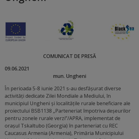
Distincții
Cetățeni
de
onoare
COMUNICAT DE PRESĂ
Deținători
09.06.20
mun. Ungheni
ai
titlului
În perioada 5-8 iunie 2021 s-au desfășurat diverse
activități dedicate Zilei Mondiale a Mediului, în
„Merite
municipiul Ungheni și localitățile rurale beneficiare ale
pentru
proiectului BSB1138 „Parteneriat împotriva deșeurilor
pentru zonele rurale verzi”/APRA, implementat de
Ungheni”
orașul Tskaltubo (Georgia) în parteneriat cu REC
Caucasus Armenia (Armenia), Primăria Municipiului