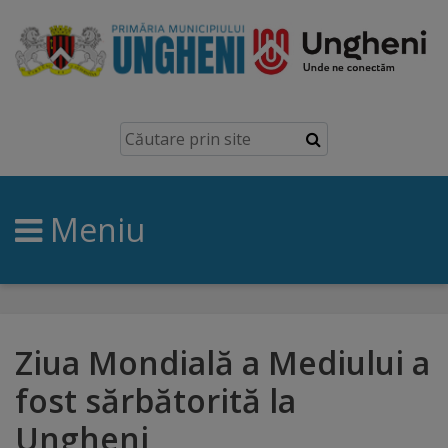
Ungheni
Prezentare
generală
Meniu
Simbolurile
orașului
Manual
brand
Ziua Mondială a Mediului a
fost sărbătorită la
Orașe
Ungheni
înfrățite