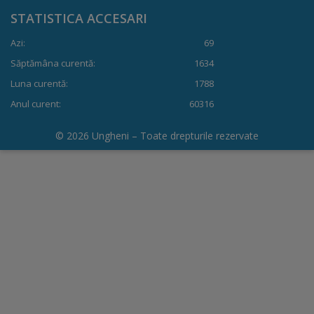
STATISTICA ACCESARI
Dispoziții
Azi:
69
Regulamente
Săptămâna curentă:
1634
Luna curentă:
1788
Rapoarte
Anul curent:
60316
Consultări
© 2026 Ungheni – Toate drepturile rezervate
publice
Achiziții
publice
Rezultate/Atribuiri
Planuri/