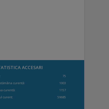
TATISTICA ACCESARI
:
75
ptămâna curentă:
1003
a curentă:
1157
l curent:
59685