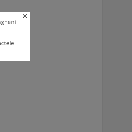
×
Ungheni
actele