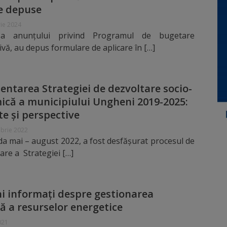
e depuse
ie 2024
a anunțului privind Programul de bugetare
tivă, au depus formulare de aplicare în […]
ntarea Strategiei de dezvoltare socio-
că a municipiului Ungheni 2019-2025:
te și perspective
brie 2022
da mai – august 2022, a fost desfășurat procesul de
are a Strategiei […]
i informați despre gestionarea
tă a resurselor energetice
021