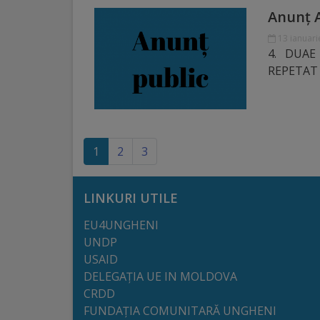
Anunț A
Regulamentul
13 ianuari
de
4. DUAE 
funcționare
REPETAT 1.
Integritate
și
(current)
1
2
3
calitate
Consiliul
LINKURI UTILE
Municipal
EU4UNGHENI
UNDP
Secretar
USAID
DELEGAȚIA UE IN MOLDOVA
CRDD
Consilieri
FUNDAȚIA COMUNITARĂ UNGHENI