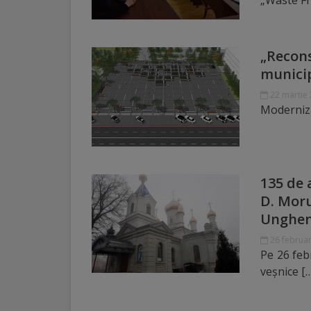
„Waste Fr
Galerii
foto
„Recons
municip
Administrație
22 martie
Moderniz
Primărie
Primar
135 de 
Viceprimari
D. Moru
Unghen
Organigrama
26 februar
Pe 26 febr
Aparatul
veșnice [
primăriei