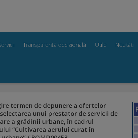
Servicii
Transparență decizională
Utile
Noutăți
ire termen de depunere a ofertelor
selectarea unui prestator de servicii de
re a grădinii urbane, în cadrul
ului ”Cultivarea aerului curat în
e urbane” / ROMD00453