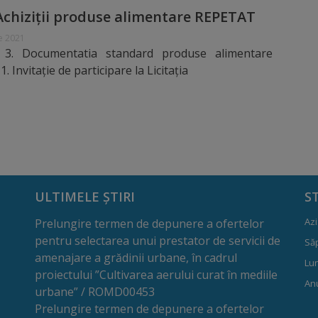
chiziții produse alimentare REPETAT
e 2021
3. Documentatia standard produse alimentare
 Invitație de participare la Licitația
ULTIMELE ȘTIRI
S
Azi
Prelungire termen de depunere a ofertelor
pentru selectarea unui prestator de servicii de
Să
amenajare a grădinii urbane, în cadrul
Lun
proiectului ”Cultivarea aerului curat în mediile
Anu
urbane” / ROMD00453
Prelungire termen de depunere a ofertelor