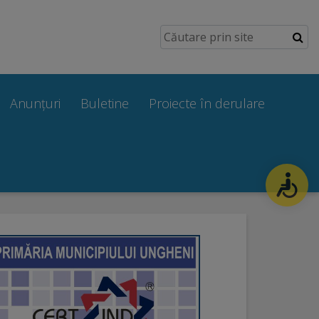
Anunțuri
Buletine
Proiecte în derulare