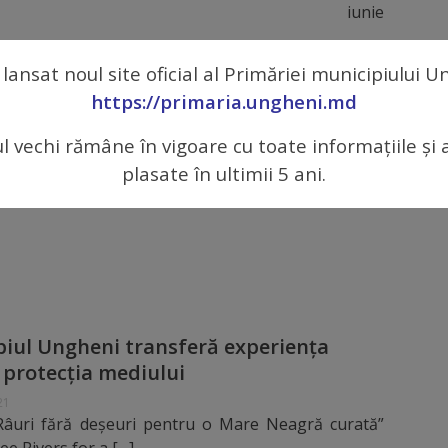
8 iunie
2021
gheni În perioada 21-25 iunie 2021 au avut
 lansat noul site oficial al Primăriei municipiului 
https://primaria.ungheni.md
ul vechi rămâne în vigoare cu toate informațiile și 
Ungheni în imagini
plasate în ultimii 5 ani.
021
iul Ungheni transferă experiența
 protecția mediului
21
„Râuri fără deșeuri pentru o Mare Neagră curată”