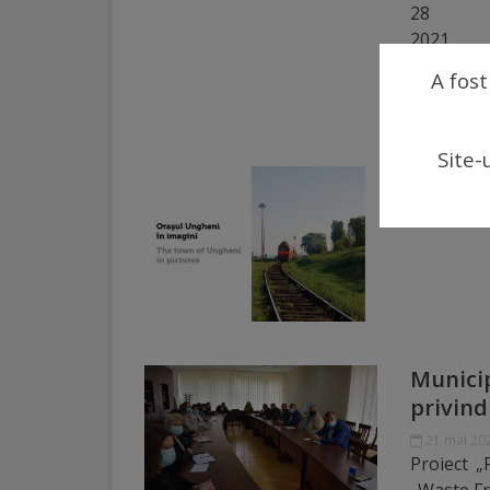
arhitecturale
2
Personalități
mun. Un
A fost
loc 3 […]
marcante
Site-
Sportivi
Orașul 
de
16 iunie 2
performanță
Orașul
în
imagini
Municip
privind
Galerie
21 mai 20
Proiect 
video