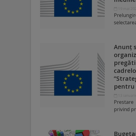
19 mai 20
Distincții
Prelung
selectare
Cetățeni
de
Anunț s
onoare
organiz
pregăti
Deținători
cadrelo
ai
”Strate
pentru 
titlului
13 ianuari
„Merite
Prestare 
pentru
privind p
Ungheni”
Bugetar