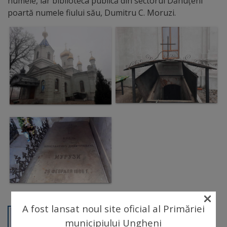
numele, iar biblioteca publică din sectorul Dănuțeni
arhitecturale
poartă numele fiului său, Dumitru C. Moruzi.
Personalități
marcante
Sportivi
de
performanță
Orașul
în
imagini
×
Galerie
A fost lansat noul site oficial al Primăriei
video
municipiului Ungheni