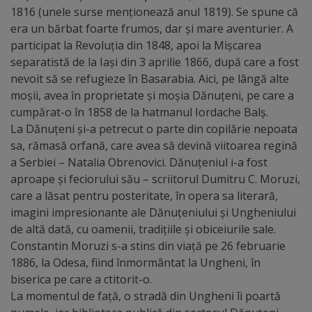
Diplome
1816 (unele surse menționează anul 1819). Se spune că
de
era un bărbat foarte frumos, dar și mare aventurier. A
participat la Revoluția din 1848, apoi la Mișcarea
Excelență
separatistă de la Iași din 3 aprilie 1866, după care a fost
nevoit să se refugieze în Basarabia. Aici, pe lângă alte
Ungheniul
moșii, avea în proprietate și moșia Dănuțeni, pe care a
turistic
cumpărat-o în 1858 de la hatmanul Iordache Balș.
La Dănuțeni și-a petrecut o parte din copilărie nepoata
Obiective
sa, rămasă orfană, care avea să devină viitoarea regină
a Serbiei – Natalia Obrenovici. Dănuțeniul i-a fost
turistice
aproape și feciorului său – scriitorul Dumitru C. Moruzi,
care a lăsat pentru posteritate, în opera sa literară,
Sculpturi
imagini impresionante ale Dănuțeniului și Ungheniului
de altă dată, cu oamenii, tradițiile și obiceiurile sale.
(harta
Constantin Moruzi s-a stins din viață pe 26 februarie
sculpturilor)
1886, la Odesa, fiind înmormântat la Ungheni, în
biserica pe care a ctitorit-o.
Monumente
La momentul de față, o stradă din Ungheni îi poartă