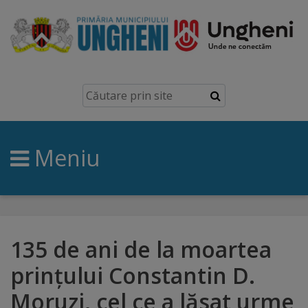
Ungheni
Prezentare
generală
Meniu
Simbolurile
orașului
Manual
brand
135 de ani de la moartea
prințului Constantin D.
Orașe
Moruzi, cel ce a lăsat urme
înfrățite