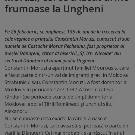
frumoase la Ungheni
Distincții
Cetățeni
Pe 26 februarie, se împlinesc 135 de ani de la trecerea la
de
cele veșnice a prințului Constantin Moruzi, cunoscut și sub
numele de Costache Moruz Pecheanu, fost proprietar al
onoare
moșiei Dănuțeni, ctitor al bisericii „Sf. Irh. Nicolae” din
sectorul Dănuțeni al municipiului Ungheni.
Deținători
Constantin Moruzi a aparținut familiei Mourousis, care
ai
a făcut parte dintr-un val de imigranți greci în Moldova.
Străbunicul său, Constantin Moruzi, a fost domnitor al
titlului
Moldovei în perioada 1777-1782. A fost în câteva
„Merite
rânduri (pe perioade scurte de timp) domnitor al
Moldovei, apoi al Țării Românești și unchiul său,
pentru
Alexandru.
Ungheni”
Nu se cunoaște data exactă la care s-a născut
Constantin Moruzi, care avea să-și petreacă o parte din
viață la Dănuțeni. Cel mai probabil, s-a născut în anul