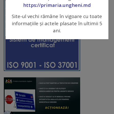
https://primaria.ungheni.md
Galerii
Site-ul vechi rămâne în vigoare cu toate
foto
informațiile și actele plasate în ultimii 5
ani.
Administrație
Primărie
Primar
Viceprimari
Organigrama
Aparatul
primăriei