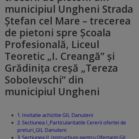
municipiul Ungheni Strada
Distincții
Ștefan cel Mare – trecerea
Cetățeni
de pietoni spre Școala
de
Profesională, Liceul
onoare
Teoretic „I. Creangă” și
Grădinița creșă „Tereza
Deținători
Sobolevschi” din
ai
municipiul Ungheni
titlului
„Merite
pentru
1. Invitatie achizitie GIL Danuteni
Ungheni”
2. Sectiunea I_Particularitatile Cererii ofertei de
preturi_GIL Danuteni
3. Sectiunea II_Instructiuni pentru Ofertanti Gil