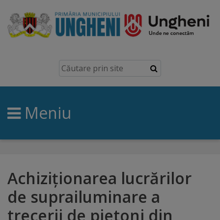
Ungheni
Prezentare
generală
Meniu
Simbolurile
orașului
Manual
brand
Achiziționarea lucrărilor
de suprailuminare a
Orașe
trecerii de pietoni din
înfrățite