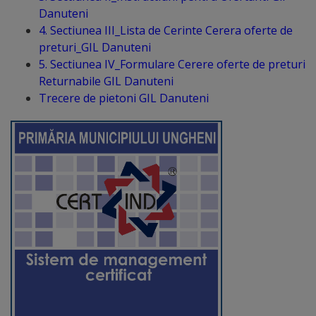
Diplome
Danuteni
de
4. Sectiunea III_Lista de Cerinte Cerera oferte de
preturi_GIL Danuteni
Excelență
5. Sectiunea IV_Formulare Cerere oferte de preturi
Returnabile GIL Danuteni
Ungheniul
Trecere de pietoni GIL Danuteni
turistic
Obiective
turistice
Sculpturi
(harta
sculpturilor)
Monumente