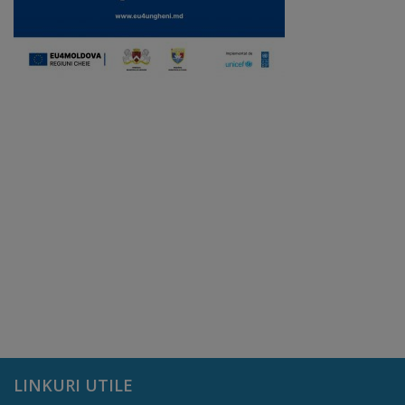
Galerii
foto
Administrație
Primărie
Primar
Viceprimari
Organigrama
Aparatul
primăriei
LINKURI UTILE