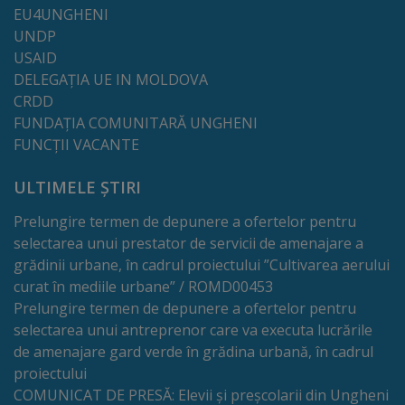
EU4UNGHENI
Regulamentul
UNDP
de
USAID
DELEGAȚIA UE IN MOLDOVA
funcționare
CRDD
FUNDAȚIA COMUNITARĂ UNGHENI
Integritate
FUNCȚII VACANTE
și
ULTIMELE ȘTIRI
calitate
Prelungire termen de depunere a ofertelor pentru
selectarea unui prestator de servicii de amenajare a
Consiliul
grădinii urbane, în cadrul proiectului ”Cultivarea aerului
Municipal
curat în mediile urbane” / ROMD00453
Prelungire termen de depunere a ofertelor pentru
Secretar
selectarea unui antreprenor care va executa lucrările
de amenajare gard verde în grădina urbană, în cadrul
Consilieri
proiectului
COMUNICAT DE PRESĂ: Elevii și preșcolarii din Ungheni