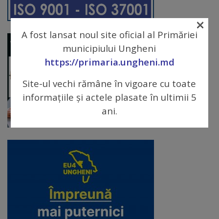
arhitecturale
×
Personalități
A fost lansat noul site oficial al Primăriei
marcante
municipiului Ungheni
https://primaria.ungheni.md
Sportivi
Site-ul vechi rămâne în vigoare cu toate
de
informațiile și actele plasate în ultimii 5
performanță
ani.
Orașul
în
imagini
Galerie
video