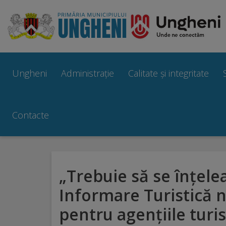
Ungheni
Prezentare
Ungheni
Administrație
Calitate și integritate
generală
Simbolurile
Contacte
orașului
Manual
„Trebuie să se înțele
brand
Informare Turistică n
Orașe
pentru agențiile turis
înfrățite