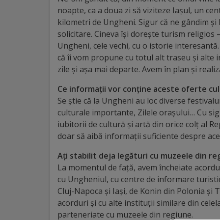
Diplome
noapte, ca a doua zi să viziteze Iașul, un cent
de
kilometri de Ungheni. Sigur că ne gândim și l
Excelență
solicitare. Cineva își dorește turism religios 
Ungheni, cele vechi, cu o istorie interesantă.
că îi vom propune cu totul alt traseu și alte 
Ungheniul
zile și așa mai departe. Avem în plan și reali
turistic
Ce informații vor conține aceste oferte cu
Se știe că la Ungheni au loc diverse festivalu
Obiective
culturale importante, Zilele orașului… Cu sig
turistice
iubitorii de cultură și artă din orice colț al 
doar să aibă informații suficiente despre ace
Sculpturi
Ați stabilit deja legături cu muzeele din r
(harta
La momentul de față, avem încheiate acordur
cu Ungheniul, cu centre de informare turisti
sculpturilor)
Cluj-Napoca și Iași, de Konin din Polonia și
acorduri și cu alte instituții similare din cele
Monumente
parteneriate cu muzeele din regiune.