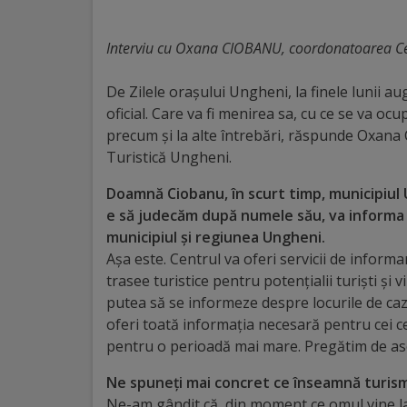
Distincții
Interviu cu Oxana CIOBANU, coordonatoarea Cen
Cetățeni
De Zilele orașului Ungheni, la finele lunii a
de
oficial. Care va fi menirea sa, cu ce se va ocu
precum și la alte întrebări, răspunde Oxan
onoare
Turistică Ungheni.
Deținători
Doamnă Ciobanu, în scurt timp, municipiul 
e să judecăm după numele său, va informa 
ai
municipiul și regiunea Ungheni.
titlului
Așa este. Centrul va oferi servicii de informa
trasee turistice pentru potențialii turiști și 
„Merite
putea să se informeze despre locurile de caz
pentru
oferi toată informația necesară pentru cei ce
pentru o perioadă mai mare. Pregătim de ase
Ungheni”
Ne spuneți mai concret ce înseamnă turism
Ne-am gândit că, din moment ce omul vine l