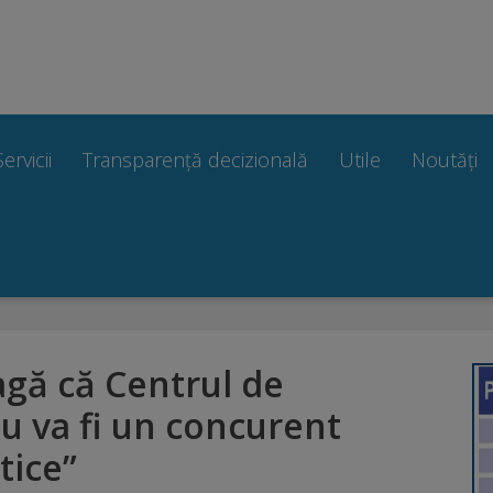
Servicii
Transparență decizională
Utile
Noutăți
agă că Centrul de
u va fi un concurent
tice”