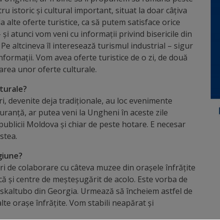
ru istoric și cultural important, situat la doar câțiva
a alte oferte turistice, ca să putem satisface orice
– și atunci vom veni cu informații privind bisericile din
 Pe altcineva îl interesează turismul industrial – sigur
informații. Vom avea oferte turistice de o zi, de două
zarea unor oferte culturale.
lturale?
ri, devenite deja tradiționale, au loc evenimente
uranță, ar putea veni la Ungheni în aceste zile
Republicii Moldova și chiar de peste hotare. E necesar
stea.
egiune?
i de colaborare cu câteva muzee din orașele înfrățite
că și centre de meșteșugărit de acolo. Este vorba de
 Tskaltubo din Georgia. Urmează să încheiem astfel de
lalte orașe înfrățite. Vom stabili neapărat și