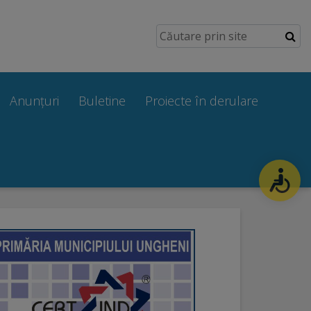
Anunțuri
Buletine
Proiecte în derulare