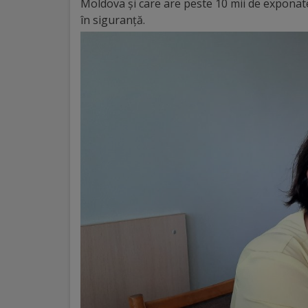
Moldova și care are peste 10 mii de exponate.
în siguranță.
Galerii
foto
Administrație
Primărie
Primar
Viceprimari
Organigrama
Aparatul
primăriei