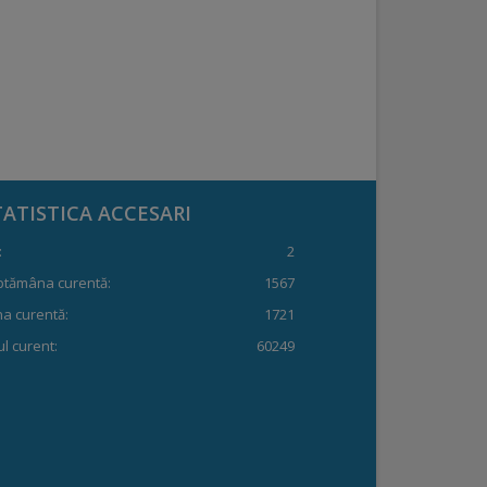
TATISTICA ACCESARI
:
2
ptămâna curentă:
1567
a curentă:
1721
l curent:
60249