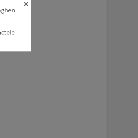
×
Ungheni
actele