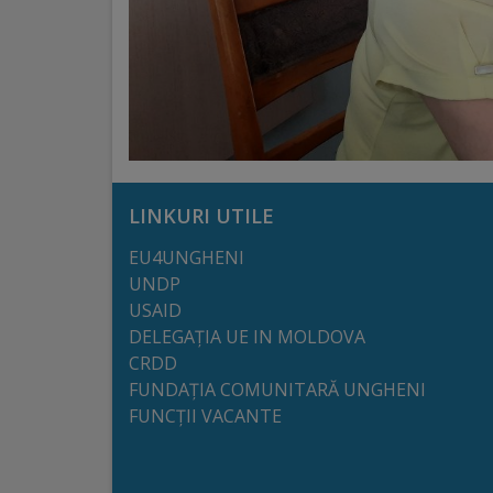
Regulamentul
de
funcționare
Integritate
și
LINKURI UTILE
calitate
EU4UNGHENI
UNDP
Consiliul
USAID
DELEGAȚIA UE IN MOLDOVA
Municipal
CRDD
FUNDAȚIA COMUNITARĂ UNGHENI
Secretar
FUNCȚII VACANTE
Consilieri