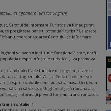
trului de Informare Turistică Ungheni
ugust, Centrul de Informare Turistică va fi inaugurat
pa, ce pregătește pentru potențialii turiști? La aceste,
a Ciobanu, coordonatoarea Centrului de Informare
Ungheni va avea o instituție funcțională care, dacă
populația despre ofertele turistice și va promova
re privind obiectivele turistice din regiune, diverse
vizitatori ai Ungheniului. Aici, la Centru, oamenii vor
are, despre localurile unde pot să ia masa. Deci, vom
 vor să vină să viziteze Ungheniul și să rămână aici
menea și informații privind turismul transfrontalier.
 transfrontalier?
a Ungheni, ar fi bine să îi propunem să rămână peste