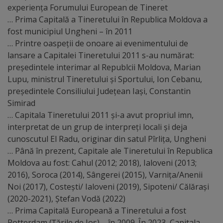
experienţa Forumului European de Tineret
Distincții
… Prima Capitală a Tineretului în Republica Moldova a
fost municipiul Ungheni – în 2011
… Printre oaspeții de onoare ai evenimentului de
Cetățeni
lansare a Capitalei Tineretului 2011 s-au numărat:
de
președintele interimar al Republcii Moldova, Marian
Lupu, ministrul Tineretului și Sportului, Ion Cebanu,
onoare
președintele Consiliului Județean Iași, Constantin
Simirad
Deținători
… Capitala Tineretului 2011 și-a avut propriul imn,
ai
interpretat de un grup de interpreți locali și deja
cunoscutul El Radu, originar din satul Pîrlița, Ungheni
titlului
… Până în prezent, Capitale ale Tineretului în Republica
„Merite
Moldova au fost: Cahul (2012; 2018), Ialoveni (2013;
2016), Soroca (2014), Sângerei (2015), Varnița/Anenii
pentru
Noi (2017), Costești/ Ialoveni (2019), Sipoteni/ Călărași
Ungheni”
(2020-2021), Ștefan Vodă (2022)
… Prima Capitală Europeană a Tineretului a fost
Rotterdam (Țările de Jos) – în 2009. În 2023, Capitala