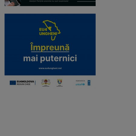
Regulamentul
de
funcționare
Integritate
și
calitate
Consiliul
Municipal
Secretar
Consilieri