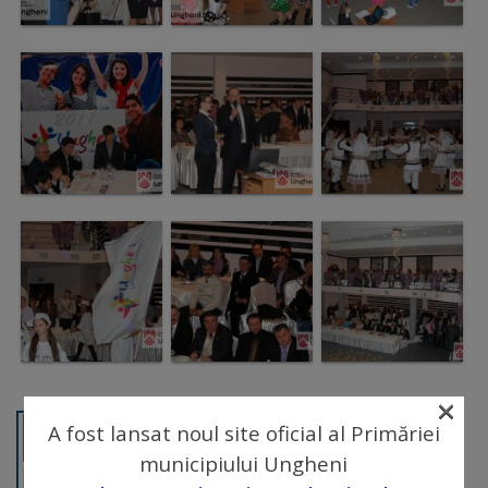
arhitecturale
Personalități
marcante
Sportivi
de
performanță
Orașul
în
imagini
×
A fost lansat noul site oficial al Primăriei
Galerie
municipiului Ungheni
video