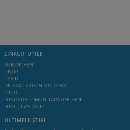
Comisii
de
specialitate
Regulamentul
Consiliului
LINKURI UTILE
EU4UNGHENI
Calitate
UNDP
și
USAID
DELEGAȚIA UE IN MOLDOVA
integritate
CRDD
FUNDAȚIA COMUNITARĂ UNGHENI
Servicii
FUNCȚII VACANTE
Plăți
ULTIMELE ȘTIRI
și