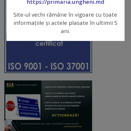
https://primaria.ungheni.md
Galerii
Site-ul vechi rămâne în vigoare cu toate
foto
informațiile și actele plasate în ultimii 5
ani.
Administrație
Primărie
Primar
Viceprimari
Organigrama
Aparatul
primăriei