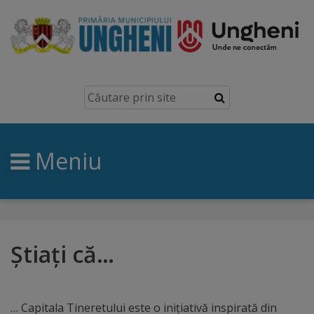
Ungheni
Prezentare
generală
Meniu
Simbolurile
orașului
Manual
brand
Știați că…
Orașe
înfrățite
… Capitala Tineretului este o iniţiativă inspirată din