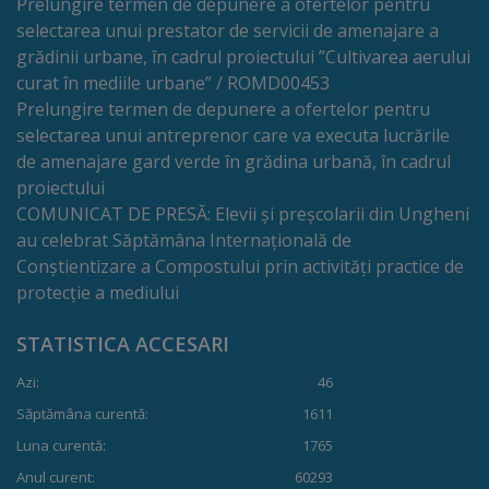
Prelungire termen de depunere a ofertelor pentru
tarife
selectarea unui prestator de servicii de amenajare a
grădinii urbane, în cadrul proiectului ”Cultivarea aerului
curat în mediile urbane” / ROMD00453
Înscrierea
Prelungire termen de depunere a ofertelor pentru
copiilor
selectarea unui antreprenor care va executa lucrările
de amenajare gard verde în grădina urbană, în cadrul
în
proiectului
grădiniță/Plăți
COMUNICAT DE PRESĂ: Elevii și preșcolarii din Ungheni
au celebrat Săptămâna Internațională de
Înterprinderi
Conștientizare a Compostului prin activități practice de
protecție a mediului
municipale
STATISTICA ACCESARI
Comgaz-
Azi:
46
Plus
Săptămâna curentă:
1611
Luna curentă:
1765
Modele
Anul curent:
60293