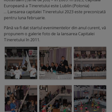
Diplome
Europeană a Tineretului este Lublin (Polonia)
de
… Lansarea capitalei Tineretului 2023 este preconizată
Excelență
pentru luna februarie.
Până va fi dat startul evenimentelor din anul curent, vă
Ungheniul
propunem o galerie foto de la lansarea Capitalei
turistic
Tineretului în 2011.
Obiective
turistice
Sculpturi
(harta
sculpturilor)
Monumente