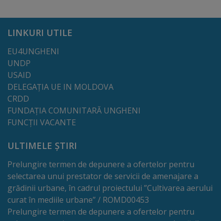
Regulamentul
de
LINKURI UTILE
funcționare
EU4UNGHENI
UNDP
Integritate
USAID
DELEGAȚIA UE IN MOLDOVA
și
CRDD
calitate
FUNDAȚIA COMUNITARĂ UNGHENI
FUNCȚII VACANTE
Consiliul
ULTIMELE ȘTIRI
Municipal
Prelungire termen de depunere a ofertelor pentru
selectarea unui prestator de servicii de amenajare a
Secretar
grădinii urbane, în cadrul proiectului ”Cultivarea aerului
curat în mediile urbane” / ROMD00453
Consilieri
Prelungire termen de depunere a ofertelor pentru