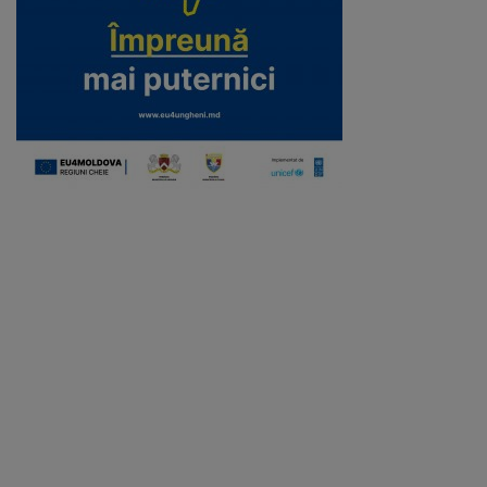
Galerii
foto
Administrație
Primărie
Primar
Viceprimari
Organigrama
Aparatul
primăriei