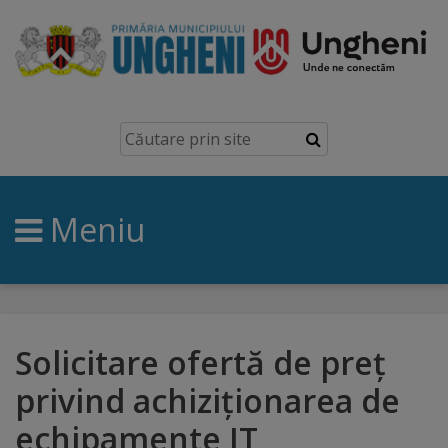
Ungheni
Prezentare
generală
Meniu
Simbolurile
orașului
Manual
brand
Solicitare ofertă de preț
privind achiziționarea de
Orașe
echipamente IT
înfrățite