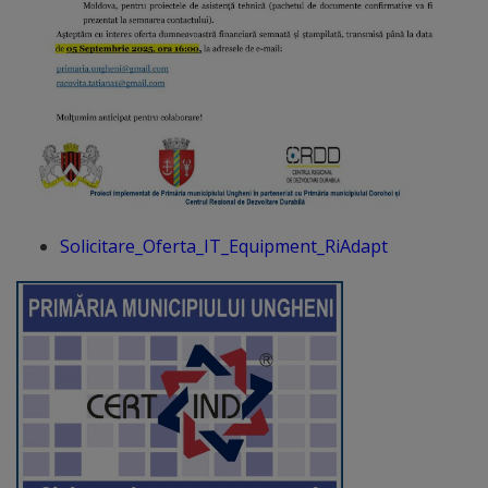
Diplome
de
Excelență
Ungheniul
turistic
Obiective
Solicitare_Oferta_IT_Equipment_RiAdapt
turistice
Sculpturi
(harta
sculpturilor)
Monumente