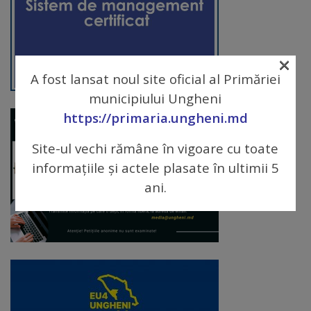
arhitecturale
Personalități
×
marcante
A fost lansat noul site oficial al Primăriei
municipiului Ungheni
Sportivi
https://primaria.ungheni.md
de
Site-ul vechi rămâne în vigoare cu toate
performanță
informațiile și actele plasate în ultimii 5
ani.
Orașul
în
imagini
Galerie
video