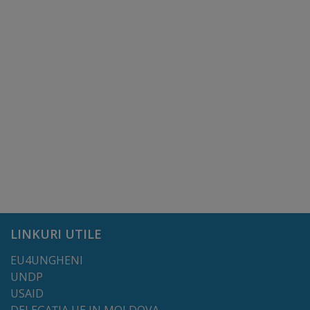
tarife
Înscrierea
copiilor
în
grădiniță/Plăți
Înterprinderi
municipale
Comgaz-
LINKURI UTILE
Plus
EU4UNGHENI
UNDP
Modele
USAID
DELEGAȚIA UE IN MOLDOVA