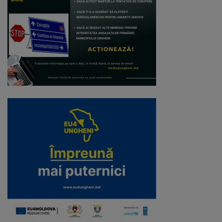
Comisii
de
specialitate
Regulamentul
Consiliului
Calitate
și
integritate
Servicii
Plăți
și