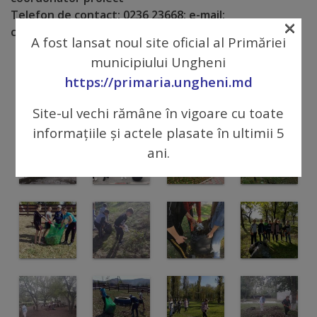
Telefon de contact: 0236 23668; e-mail:
Regulamentul
×
crdd_ungheni@yahoo.com
A fost lansat noul site oficial al Primăriei
de
municipiului Ungheni
funcționare
https://primaria.ungheni.md
Integritate
Site-ul vechi rămâne în vigoare cu toate
și
informațiile și actele plasate în ultimii 5
ani.
calitate
Consiliul
Municipal
Secretar
Consilieri