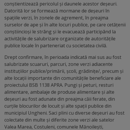
arhitecturale
conștientizează pericolul și daunele acestor deșeuri.
Datorită lor se formează mormane de deșeuri în
Personalități
spațiile verzi, în zonele de agrement, în preajma
surselor de ape și în alte locuri publice, pe care cetățenii
marcante
conștiincioși le strâng și le evacuează participând la
activitățile de salubrizare organizate de autoritățile
Sportivi
publice locale în parteneriat cu societatea civilă.
de
Drept confirmare, în perioada indicată mai sus au fost
performanță
salubrizate scuaruri, parcuri, zone verzi adiacente
instituțiilor publice/primării, școli, grădinițe/, precum și
alte locații importante din comunitățile beneficiare ale
Orașul
proiectului BSB 1138 APRA. Pungi și peturi, resturi
în
alimentare, ambalaje de produse alimentare și alte
deșeuri au fost adunate din preajma căii ferate, din
imagini
curțile blocurilor de locuit și alte spații publice din
municipiul Ungheni. Saci plini cu diverse deșeuri au fost
Galerie
colectate din multe și diferite zone verzi ale satelor
video
Valea Marea, Costuleni, comunele Mănoilești,