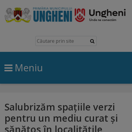
Ungheni
Prezentare
generală
Meniu
Simbolurile
orașului
Manual
brand
Salubrizăm spațiile verzi
pentru un mediu curat și
Orașe
sănătos în localitățile
înfrățite