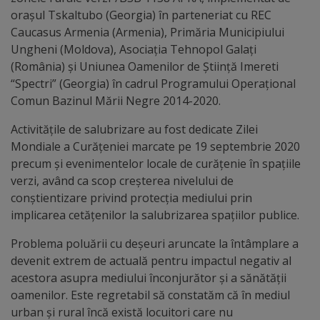
Diplome
orașul Tskaltubo (Georgia) în parteneriat cu REC
de
Caucasus Armenia (Armenia), Primăria Municipiului
Excelență
Ungheni (Moldova), Asociația Tehnopol Galați
(România) și Uniunea Oamenilor de Știință Imereti
“Spectri” (Georgia) în cadrul Programului Operațional
Ungheniul
Comun Bazinul Mării Negre 2014-2020.
turistic
Activitățile de salubrizare au fost dedicate Zilei
Mondiale a Curățeniei marcate pe 19 septembrie 2020
Obiective
precum și evenimentelor locale de curățenie în spațiile
turistice
verzi, având ca scop creșterea nivelului de
conștientizare privind protecția mediului prin
Sculpturi
implicarea cetățenilor la salubrizarea spațiilor publice.
(harta
Problema poluării cu deșeuri aruncate la întâmplare a
devenit extrem de actuală pentru impactul negativ al
sculpturilor)
acestora asupra mediului înconjurător și a sănătății
oamenilor. Este regretabil să constatăm că în mediul
Monumente
urban și rural încă există locuitori care nu