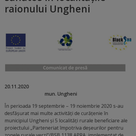
raionului Ungheni
Distincții
Cetățeni
de
onoare
Deținători
ai
titlului
20.11.2020
mun. Ungheni
„Merite
În perioada 19 septembrie – 19 noiembrie 2020 s-au
pentru
desfășurat mai multe activități de curățenie în
Ungheni”
municipiul Ungheni și 5 localități rurale beneficiare ale
proiectului „Parteneriat împotriva deșeurilor pentru
zonele rurale verzi”/BSB 1138 APRA, implementat de