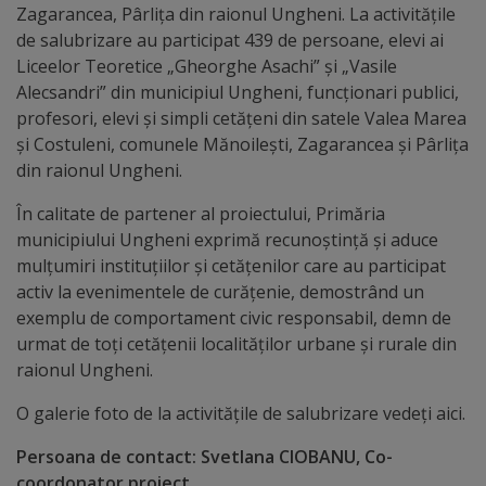
Zagarancea, Pârlița din raionul Ungheni. La activitățile
Galerii
de salubrizare au participat 439 de persoane, elevi ai
Liceelor Teoretice „Gheorghe Asachi” și „Vasile
foto
Alecsandri” din municipiul Ungheni, funcționari publici,
profesori, elevi și simpli cetățeni din satele Valea Marea
Administrație
și Costuleni, comunele Mănoilești, Zagarancea și Pârlița
din raionul Ungheni.
Primărie
În calitate de partener al proiectului, Primăria
municipiului Ungheni exprimă recunoștință și aduce
Primar
mulțumiri instituțiilor și cetățenilor care au participat
activ la evenimentele de curățenie, demostrând un
Viceprimari
exemplu de comportament civic responsabil, demn de
urmat de toți cetățenii localităților urbane și rurale din
Organigrama
raionul Ungheni.
O galerie foto de la activitățile de salubrizare vedeți aici.
Aparatul
primăriei
Persoana de contact: Svetlana CIOBANU, Co-
coordonator proiect