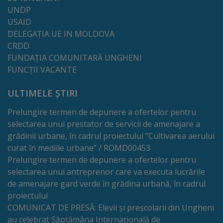
UNDP
Dispoziții
USAID
DELEGAȚIA UE IN MOLDOVA
Regulamente
CRDD
FUNDAȚIA COMUNITARĂ UNGHENI
Rapoarte
FUNCȚII VACANTE
ULTIMELE ȘTIRI
Consultări
publice
Prelungire termen de depunere a ofertelor pentru
selectarea unui prestator de servicii de amenajare a
grădinii urbane, în cadrul proiectului ”Cultivarea aerului
Achiziții
curat în mediile urbane” / ROMD00453
publice
Prelungire termen de depunere a ofertelor pentru
selectarea unui antreprenor care va executa lucrările
Rezultate/Atribuiri
de amenajare gard verde în grădina urbană, în cadrul
proiectului
Planuri/
COMUNICAT DE PRESĂ: Elevii și preșcolarii din Ungheni
au celebrat Săptămâna Internațională de