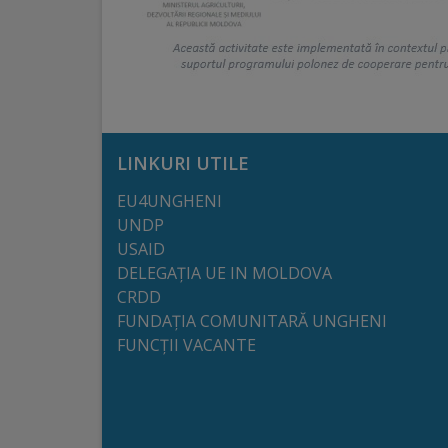
Regulamentul
de
funcționare
Integritate
LINKURI UTILE
și
EU4UNGHENI
calitate
UNDP
USAID
Consiliul
DELEGAȚIA UE IN MOLDOVA
CRDD
Municipal
FUNDAȚIA COMUNITARĂ UNGHENI
FUNCȚII VACANTE
Secretar
Consilieri