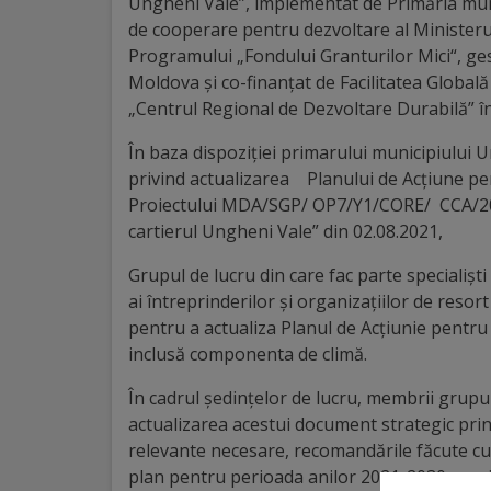
Diplome
Ungheni Vale”, implementat de Primăria mun
de cooperare pentru dezvoltare al Ministerul
de
Programului „Fondului Granturilor Mici“, gest
Excelență
Moldova și co-finanțat de Facilitatea Globa
„Centrul Regional de Dezvoltare Durabilă” î
Ungheniul
În baza dispoziției primarului municipiului U
turistic
privind actualizarea Planului de Acțiune pe
Proiectului MDA/SGP/ OP7/Y1/CORE/ CCA/2021/
Obiective
cartierul Ungheni Vale” din 02.08.2021,
turistice
Grupul de lucru din care fac parte specialiști 
ai întreprinderilor și organizațiilor de resort
Sculpturi
pentru a actualiza Planul de Acțiunie pentru 
inclusă componenta de climă.
(harta
În cadrul ședințelor de lucru, membrii grupul
sculpturilor)
actualizarea acestui document strategic prin 
relevante necesare, recomandările făcute cu 
Monumente
plan pentru perioada anilor 2021-2030 numit