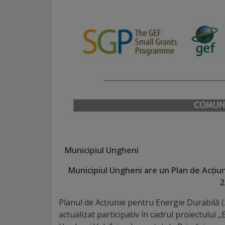
Distincții
Cetățeni
de
onoare
Deținători
ai
titlului
Municipiul Ungheni
„Merite
Municipiul Ungheni are un Plan de Acțiun
pentru
2
Ungheni”
Planul de Acțiunie pentru Energie Durabilă 
actualizat participativ în cadrul proiectului „