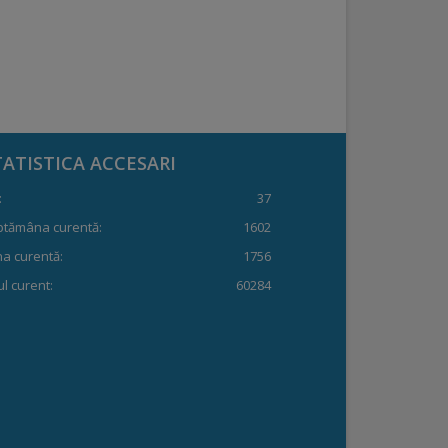
TATISTICA ACCESARI
:
37
ptămâna curentă:
1602
a curentă:
1756
l curent:
60284