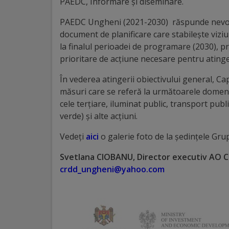
PAEDC, Informare și diseminare.
Galerii
PAEDC Ungheni (2021-2030) răspunde nevoii 
document de planificare care stabilește viziun
foto
la finalul perioadei de programare (2030), p
prioritare de acțiune necesare pentru atinge
Administrație
În vederea atingerii obiectivului general, Capi
Primărie
măsuri care se referă la următoarele domenii d
cele terțiare, iluminat public, transport pub
verde) și alte acțiuni.
Primar
Vedeți
aici
o galerie foto de la ședințele Gru
Viceprimari
Svetlana CIOBANU,
Director executiv AO 
crdd_ungheni@yahoo.com
Organigrama
Aparatul
primăriei