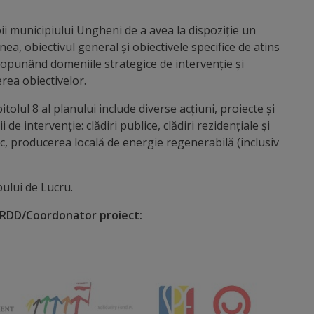
municipiului Ungheni de a avea la dispoziție un
ea, obiectivul general și obiectivele specifice de atins
ropunând domeniile strategice de intervenție și
rea obiectivelor.
tolul 8 al planului include diverse acțiuni, proiecte și
e intervenție: clădiri publice, clădiri rezidențiale și
lic, producerea locală de energie regenerabilă (inclusiv
pului de Lucru.
CRDD/Coordonator proiect: