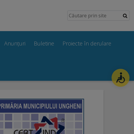
Anunțuri
Buletine
Proiecte în derulare