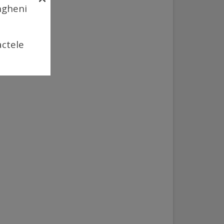
Ungheni
actele