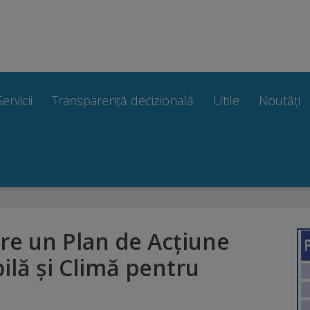
Servicii
Transparență decizională
Utile
Noutăți
re un Plan de Acțiune
ilă și Climă pentru