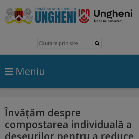
Ungheni
Prezentare
generală
Meniu
Simbolurile
orașului
Manual
brand
Învățăm despre
compostarea individuală a
Orașe
deșeurilor pentru a reduce
înfrățite