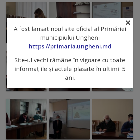
Comisii
de
×
specialitate
A fost lansat noul site oficial al Primăriei
municipiului Ungheni
Regulamentul
https://primaria.ungheni.md
Consiliului
Site-ul vechi rămâne în vigoare cu toate
informațiile și actele plasate în ultimii 5
Calitate
ani.
și
integritate
Servicii
Plăți
și