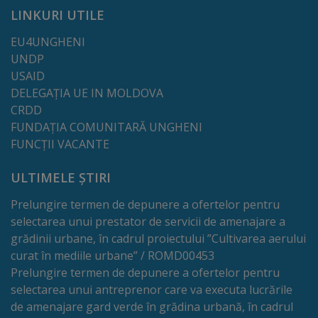
Deplasări
LINKURI UTILE
Bugetare
EU4UNGHENI
UNDP
participativă
USAID
DELEGAȚIA UE IN MOLDOVA
Utile
CRDD
FUNDAȚIA COMUNITARĂ UNGHENI
Transport
FUNCȚII VACANTE
Rețeaua
ULTIMELE ȘTIRI
transportului
Prelungire termen de depunere a ofertelor pentru
selectarea unui prestator de servicii de amenajare a
public
grădinii urbane, în cadrul proiectului ”Cultivarea aerului
curat în mediile urbane” / ROMD00453
Lista
Prelungire termen de depunere a ofertelor pentru
stațiilor
selectarea unui antreprenor care va executa lucrările
de amenajare gard verde în grădina urbană, în cadrul
de