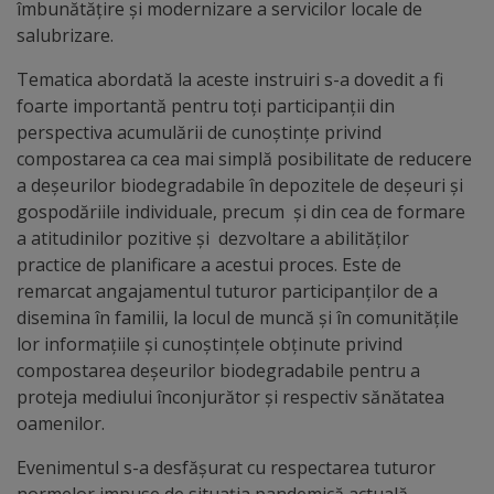
îmbunătățire și modernizare a servicilor locale de
salubrizare.
Galerii
Tematica abordată la aceste instruiri s-a dovedit a fi
foto
foarte importantă pentru toți participanții din
perspectiva acumulării de cunoștințe privind
Administrație
compostarea ca cea mai simplă posibilitate de reducere
a deșeurilor biodegradabile în depozitele de deșeuri și
Primărie
gospodăriile individuale, precum și din cea de formare
a atitudinilor pozitive și dezvoltare a abilităților
Primar
practice de planificare a acestui proces. Este de
remarcat angajamentul tuturor participanților de a
Viceprimari
disemina în familii, la locul de muncă și în comunitățile
lor informațiile și cunoștințele obținute privind
Organigrama
compostarea deșeurilor biodegradabile pentru a
proteja mediului înconjurător și respectiv sănătatea
oamenilor.
Aparatul
primăriei
Evenimentul s-a desfășurat cu respectarea tuturor
normelor impuse de situația pandemică actuală.