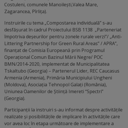
Diplome
Costuleni, comunele Manoilești,Valea Mare,
de
Zagarancea, Pîrlița).
Excelență
Instruirile cu tema „Compostarea individuală” s-au
desfășurat în cadrul Proiectului BSB 1138 „Parteneriat
Ungheniul
împotriva deșeurilor pentru zonele rurale verzi”/ „Anti-
Littering Partnership for Green Rural Areas” / APRA”,
turistic
finanțat de Comisia Europeană prin Programul
Operațional Comun Bazinul Mării Negre/ POC
Obiective
BMN/2014-2020, implementat de Municipalitatea
turistice
Tskaltubo (Georgia) – Partenerul Lider, REC Caucasus
Armenia (Armenia), Primăria Municipiului Ungheni
(Moldova), Asociația Tehnopol Galați (România),
Sculpturi
Uniunea Oamenilor de Știință Imereti “Spectri”
(harta
(Georgia).
sculpturilor)
Participanții la instruiri s-au informat despre activitățile
realizate și posibilitățile de implicare în activitățile care
Monumente
vor avea loc în etapa următoare de implementare a