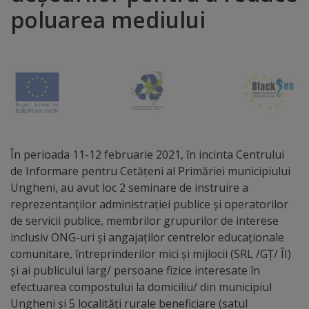
poluarea mediului
Distincții
Cetățeni
de
onoare
Deținători
În perioada 11-12 februarie 2021, în incinta Centrului
de Informare pentru Cetățeni al Primăriei municipiului
ai
Ungheni, au avut loc 2 seminare de instruire a
titlului
reprezentanților administrației publice și operatorilor
de servicii publice, membrilor grupurilor de interese
„Merite
inclusiv ONG-uri și angajaților centrelor educaționale
pentru
comunitare, întreprinderilor mici și mijlocii (SRL /GȚ/ ÎI)
și ai publicului larg/ persoane fizice interesate în
Ungheni”
efectuarea compostului la domiciliu/ din municipiul
Ungheni și 5 localități rurale beneficiare (satul