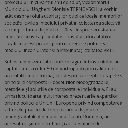
proiectului. În cuvântul său de salut, viceprimarul
arhitecturale
Municipiului Ungheni Dionisie TERNOVSCHI a vorbit
atât despre rolul autorităților publice locale, membrilor
Personalități
societății civile și mediului privat în colectarea selectivă
marcante
și compostarea deșeurilor, cât și despre necesitatea
implicării active a populației orașului și localităților
Sportivi
rurale în acest proces pentru a reduce poluarea
mediului înconjurător și a îmbunătăți calitatea vieții.
de
Subiectele prezentate conform agendei instruirilor au
performanță
captat atenția celor 50 de participanți prin calitatea și
accesibilitatea informațiilor despre conceptul, etapele și
Orașul
principiile compostării deșeurilor biodegradabile,
în
metodele și soluțiile de compostare individuală. Ei au
urmărit cu foarte mult interes prezentarile experților
imagini
privind politicile Uniunii Europene privind compostarea
și bunele practici de compostare a deșeurilor
Galerie
biodegradabile din municipiul Galați, România, au
adresat un șir de întrebări și au lansat idei de
video