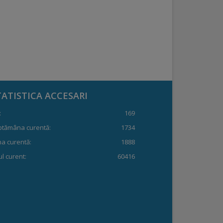
TATISTICA ACCESARI
:
169
ptămâna curentă:
1734
a curentă:
1888
l curent:
60416