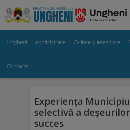
Ungheni
Prezentare
Ungheni
Administrație
Calitate și integritate
generală
Simbolurile
Contacte
orașului
Manual
Experiența Municipiu
brand
selectivă a deșeurilor
Orașe
succes
înfrățite