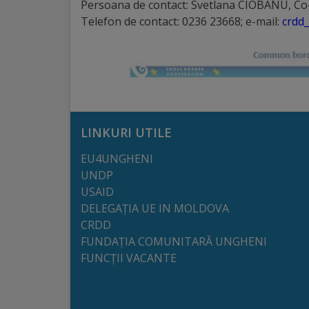
Persoana de contact: Svetlana CIOBANU, Co
arhitecturale
Telefon de contact: 0236 23668; e-mail:
crdd
Personalități
marcante
Sportivi
de
LINKURI UTILE
performanță
EU4UNGHENI
UNDP
Orașul
USAID
DELEGAȚIA UE IN MOLDOVA
în
CRDD
imagini
FUNDAȚIA COMUNITARĂ UNGHENI
FUNCȚII VACANTE
Galerie
video