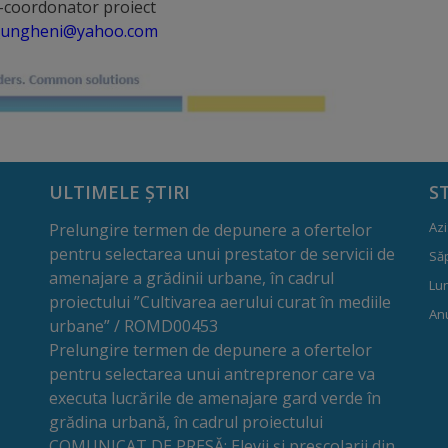
-coordonator proiect
_ungheni@yahoo.com
ULTIMELE ȘTIRI
S
Azi
Prelungire termen de depunere a ofertelor
pentru selectarea unui prestator de servicii de
Să
amenajare a grădinii urbane, în cadrul
Lun
proiectului ”Cultivarea aerului curat în mediile
Anu
urbane” / ROMD00453
Prelungire termen de depunere a ofertelor
pentru selectarea unui antreprenor care va
executa lucrările de amenajare gard verde în
grădina urbană, în cadrul proiectului
COMUNICAT DE PRESĂ: Elevii și preșcolarii din