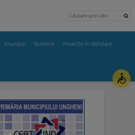
Anunțuri
Buletine
Proiecte în derulare