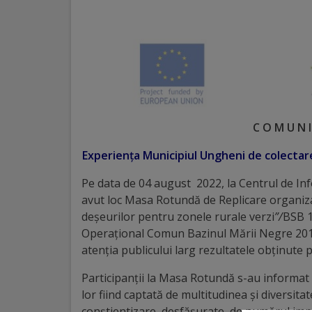
Distincții
Cetățeni
de
onoare
C O M U N I
Deținători
Experiența Municipiul Ungheni de colectare
ai
Pe data de 04 august 2022, la Centrul de I
titlului
avut loc Masa Rotundă de Replicare organiza
deșeurilor pentru zonele rurale verzi
”/
BSB 1
„Merite
Operaţional Comun Bazinul Mării Negre 2014
pentru
atenția publicului larg rezultatele obținute
Ungheni”
Participanții la Masa Rotundă s-au informat d
lor fiind captată de multitudinea și diversitat
conștientizare desfășurate, de numărul impună