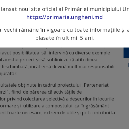
 lansat noul site oficial al Primăriei municipiului 
https://primaria.ungheni.md
ltatele proiectului au fost prezentate într-o manieră
 de participanți la eveniment, reprezentanți ai
ul vechi rămâne în vigoare cu toate informațiile și 
blice locale din municipiul Ungheni și localitățile rurale
plasate în ultimii 5 ani.
 Zagarancea, Florițoaia Veche, Pîrlița, satele
rezentanți ai societății civile, mediului academic și
 avut posibilitatea să intervină cu diverse exemple
 acestui proiect și să sublinieze că atitudinea
fi schimbată, încât ei să devină mult mai responsabili
njurător.
zultatele obținute în cadrul proiectului
„
Parteneriat
rzi
”
, fiind de părerea că activitățile de
or privind colectarea selectivă a deșeurilor în locurile
e formare și utilizare a compostului ca îngrășământ
nt foarte necesare, extrem de utile și pot contribui la