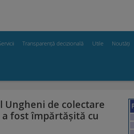
Servicii
Transparență decizională
Utile
Noutăți
l Ungheni de colectare
 a fost împărtășită cu