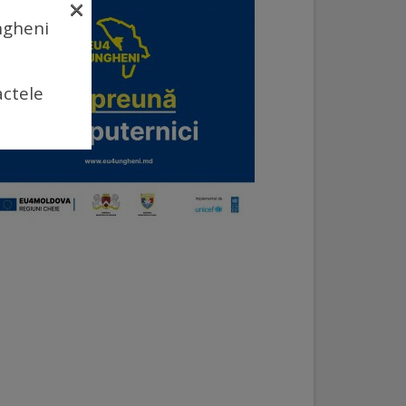
×
Ungheni
actele