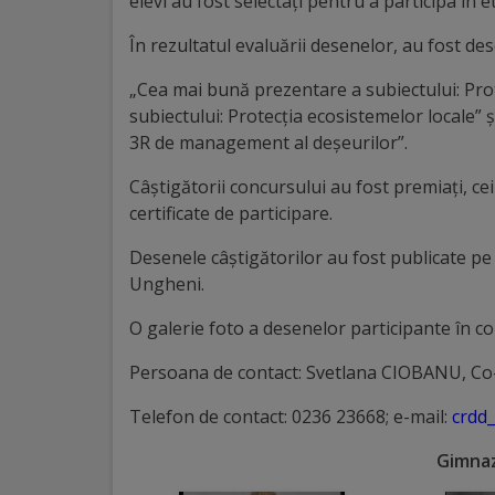
Diplome
elevi au fost selectați pentru a participa în 
de
În rezultatul evaluării desenelor, au fost de
Excelență
„Cea mai bună prezentare a subiectului: Pro
subiectului: Protecția ecosistemelor locale” 
Ungheniul
3R de management al deșeurilor”.
turistic
Câștigătorii concursului au fost premiați, ceil
certificate de participare.
Obiective
Desenele câștigătorilor au fost publicate p
turistice
Ungheni.
Sculpturi
O galerie foto a desenelor participante în con
(harta
Persoana de contact: Svetlana CIOBANU, Co
sculpturilor)
Telefon de contact: 0236 23668; e-mail:
crdd
Gimnazi
Monumente