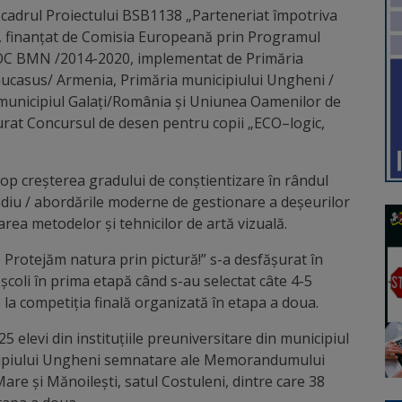
cadrul Proiectului BSB1138 „Parteneriat împotriva
A, finanțat de Comisia Europeană prin Programul
OC BMN /2014-2020, implementat de Primăria
aucasus/ Armenia, Primăria municipiului Ungheni /
municipiul Galați/România și Uniunea Oamenilor de
șurat Concursul de desen pentru copii „ECO–logic,
op creșterea gradului de conștientizare în rândul
mediu / abordările moderne de gestionare a deșeurilor
area metodelor și tehnicilor de artă vizuală.
Protejăm natura prin pictură!” s-a desfășurat în
 școli în prima etapă când s-au selectat câte 4-5
la competiția finală organizată în etapa a doua.
5 elevi din instituțiile preuniversitare din municipiul
unicipiului Ungheni semnatare ale Memorandumului
re și Mănoilești, satul Costuleni, dintre care 38