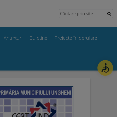
Anunțuri
Buletine
Proiecte în derulare