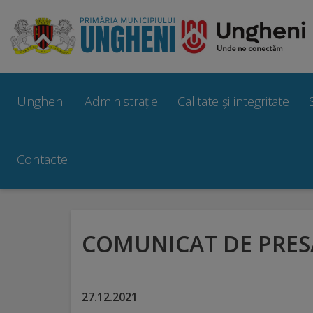
Ungheni
Prezentare
Ungheni
Administrație
Calitate și integritate
generală
Simbolurile
Contacte
orașului
Manual
COMUNICAT DE PRES
brand
Orașe
27.12.2021 m
înfrățite