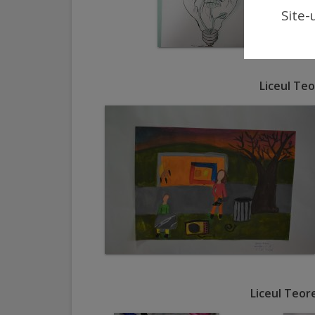
Site-
Regulamentul
de
funcționare
Liceul Teo
Integritate
și
calitate
Consiliul
Municipal
Secretar
Consilieri
Liceul Teor