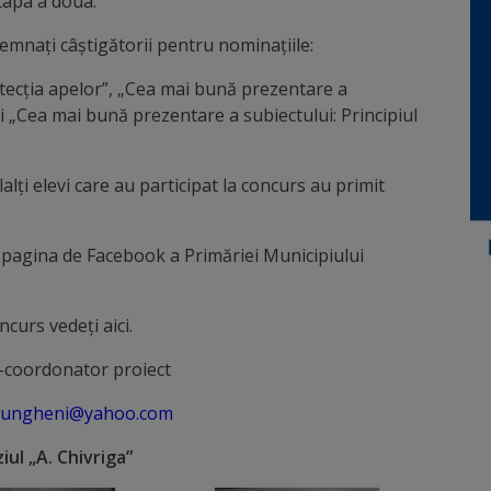
etapa a doua.
semnați câștigătorii pentru nominațiile:
tecția apelor”, „Cea mai bună prezentare a
și „Cea mai bună prezentare a subiectului: Principiul
alți elevi care au participat la concurs au primit
e pagina de Facebook a Primăriei Municipiului
curs vedeți aici.
-coordonator proiect
_ungheni@yahoo.com
ul „A. Chivriga”