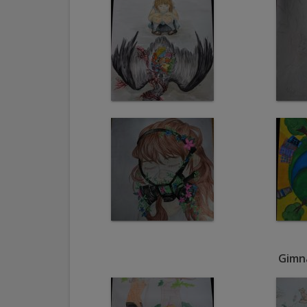
arhitecturale
Personalități
marcante
Sportivi
de
performanță
Orașul
în
imagini
Gimna
Galerie
video