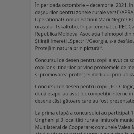
În perioada octombrie – decembrie 2021, în 
Distincții
deșeurilor pentru zonele rurale verzi”/APR
Operațional Comun Bazinul Mării Negre/ P
Cetățeni
orașului Tskaltubo, în parteneriat cu REC C
Republica Moldova, Asociația Tehnopol din 
de
Știință Imereti „Spectri”/Georgia, s-a desfă
onoare
Protejăm natura prin pictură!”.
Concursul de desen pentru copii a avut ca sc
Deținători
copiilor și tinerilor privind problemele de 
ai
și promovarea protecției mediului prin utiliz
titlului
Concursul de desen pentru copii „ECO–logic, 
două etape: au avut loc competiții interne în
„Merite
desene câștigătoare care au fost prezentate 
pentru
La prima etapă a concursului au participat 12
Ungheni”
Ungheni și 3 localități rurale limitrofe m
Multilateral de Cooperare: comunele Valea Ma