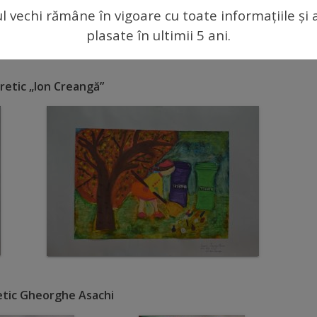
ul vechi rămâne în vigoare cu toate informațiile și 
plasate în ultimii 5 ani.
retic „Ion Creangă”
etic Gheorghe Asachi