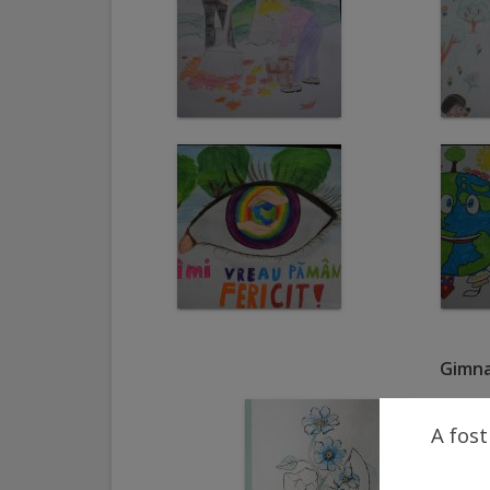
Galerii
foto
Administrație
Primărie
Primar
Viceprimari
Organigrama
Gimna
Aparatul
A fost
primăriei