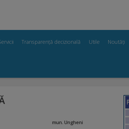
Servicii
Transparență decizională
Utile
Noutăți
Ă
un. Ungheni