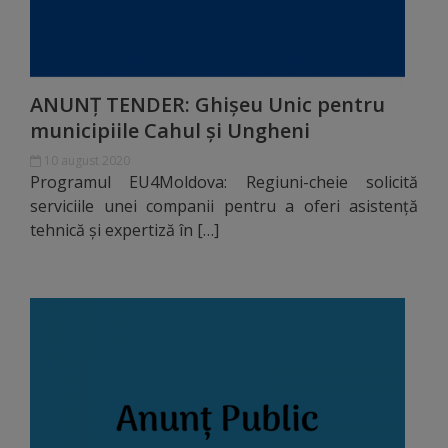
Galerii
foto
ANUNȚ TENDER: Ghișeu Unic pentru
Administrație
municipiile Cahul și Ungheni
10 august 2020
Primărie
Programul EU4Moldova: Regiuni-cheie solicită
serviciile unei companii pentru a oferi asistență
Primar
tehnică și expertiză în […]
Viceprimari
Organigrama
Aparatul
primăriei