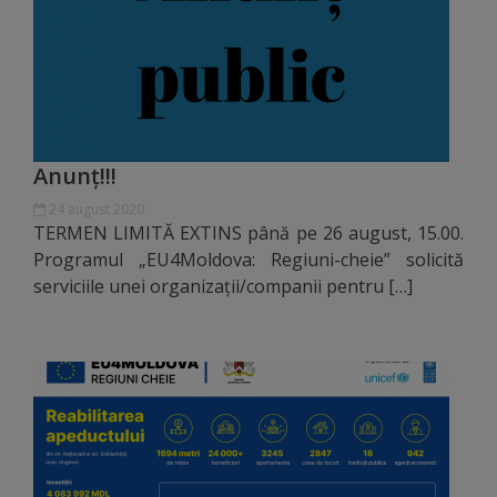
Distincții
Cetățeni
de
Anunț!!!
onoare
24 august 2020
TERMEN LIMITĂ EXTINS până pe 26 august, 15.00.
Deținători
Programul „EU4Moldova: Regiuni-cheie” solicită
ai
serviciile unei organizații/companii pentru […]
titlului
„Merite
pentru
Ungheni”