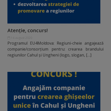
arhitecturale
Personalități
marcante
Atenție, concurs!
Sportivi
14 august 2020
Programul EU4Moldova: Regiuni-cheie angajează
de
companie/consorțium pentru: crearea brandului
performanță
regiunilor Cahul și Ungheni (logo, slogan, […]
Orașul
în
imagini
Galerie
video