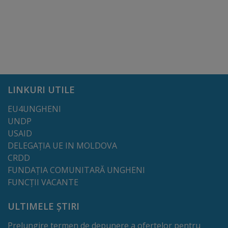
Lista
străzilor
Reabilitare
și
LINKURI UTILE
construcție
EU4UNGHENI
UNDP
Salubritate
USAID
DELEGAȚIA UE IN MOLDOVA
Platouri
CRDD
FUNDAȚIA COMUNITARĂ UNGHENI
acumulare
FUNCȚII VACANTE
deșeuri
ULTIMELE ȘTIRI
Management
Prelungire termen de depunere a ofertelor pentru