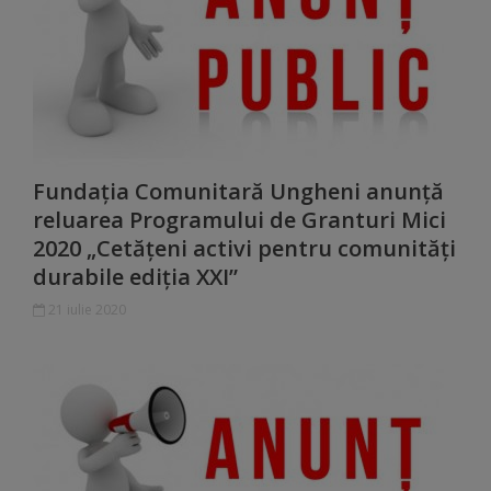
Dispoziții
Regulamente
Rapoarte
Fundația Comunitară Ungheni anunță
Consultări
reluarea Programului de Granturi Mici
2020 „Cetățeni activi pentru comunități
publice
durabile ediția XXI”
Achiziții
21 iulie 2020
publice
Rezultate/Atribuiri
Planuri/