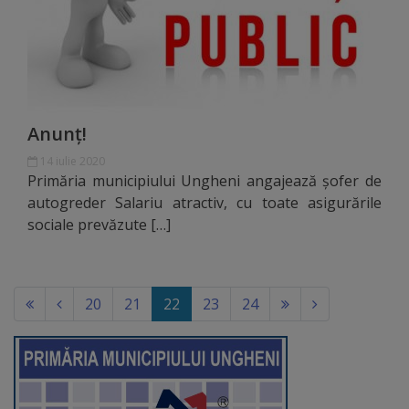
Rapoarte
Licitații
Rezultate
Anunț!
Buget
14 iulie 2020
și
Primăria municipiului Ungheni angajează șofer de
autogreder Salariu atractiv, cu toate asigurările
Taxe
sociale prevăzute […]
locale
Strategii
(current)
20
21
22
23
24
și
programe