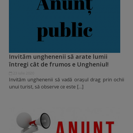
de
cerere
Arhitectură
și
urbanism
Invităm unghenenii să arate lumii
întregi cât de frumos e Ungheniul!
Transparență
23 iulie 2020
decizională
Invităm unghenenii să vadă orașul drag prin ochii
unui turist, să observe ce este […]
Proiecte
de
decizii
Decizii