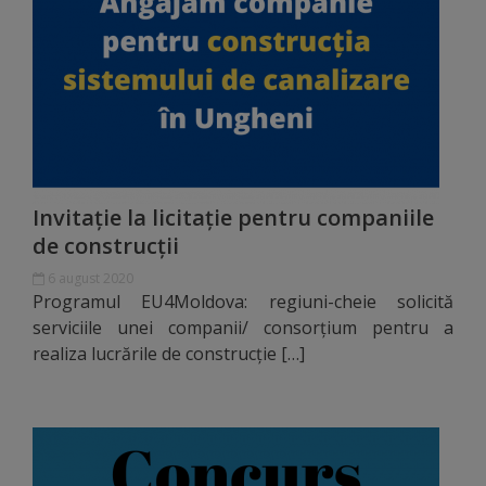
Comisii
de
specialitate
Regulamentul
Consiliului
Invitație la licitație pentru companiile
de construcții
Calitate
6 august 2020
și
Programul EU4Moldova: regiuni-cheie solicită
integritate
serviciile unei companii/ consorțium pentru a
realiza lucrările de construcție […]
Servicii
Plăți
și