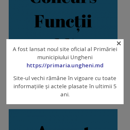
tarife
Înscrierea
copiilor
×
în
A fost lansat noul site oficial al Primăriei
grădiniță/Plăți
municipiului Ungheni
Atenție, concurs!
https://primaria.ungheni.md
Înterprinderi
24 iulie 2020
Se anunță concurs pentru funcția de Responsabil
Site-ul vechi rămâne în vigoare cu toate
municipale
Tehnic în cadrul Proiectului ”Eficientizarea
informațiile și actele plasate în ultimii 5
infrastructurii publice […]
ani.
Comgaz-
Plus
Modele