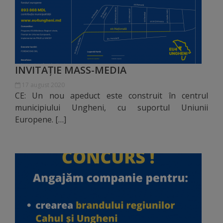
Diplome
de
Excelență
Ungheniul
INVITAȚIE MASS-MEDIA
turistic
17 august 2020
CE: Un nou apeduct este construit în centrul
Obiective
municipiului Ungheni, cu suportul Uniunii
Europene. […]
turistice
Sculpturi
(harta
sculpturilor)
Monumente