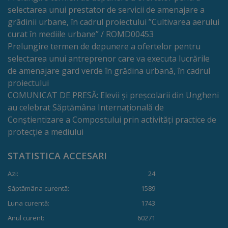
proiect
selectarea unui prestator de servicii de amenajare a
grădinii urbane, în cadrul proiectului ”Cultivarea aerului
deșeuri
curat în mediile urbane” / ROMD00453
Prelungire termen de depunere a ofertelor pentru
Adoptă
selectarea unui antreprenor care va executa lucrările
un
de amenajare gard verde în grădina urbană, în cadrul
proiectului
spațiu
COMUNICAT DE PRESĂ: Elevii și preșcolarii din Ungheni
verde
au celebrat Săptămâna Internațională de
Conștientizare a Compostului prin activități practice de
protecție a mediului
Educație
STATISTICA ACCESARI
Instituții
Azi:
24
preșcolare
Săptămâna curentă:
1589
Instituții
Luna curentă:
1743
Anul curent:
60271
preuniversitare