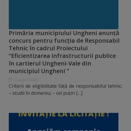
Regulamentul
de
funcționare
Primăria municipiului Ungheni anunță
concurs pentru funcția de Responsabil
Integritate
Tehnic în cadrul Proiectului
și
”Eficientizarea infrastructurii publice
în cartierul Ungheni-Vale din
calitate
municipiul Ungheni ”
Consiliul
10 august 2020
Criterii de eligibilitate față de responsabilul tehnic:
Municipal
– studii în domeniu; – cel puțin […]
Secretar
Consilieri