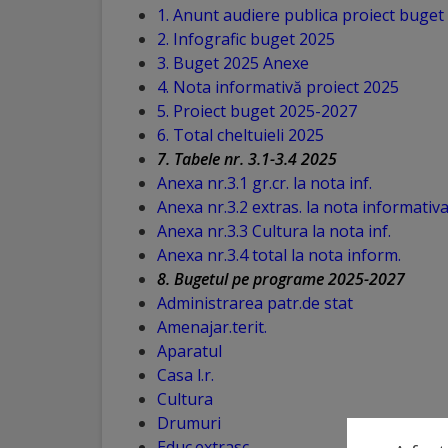
1. Anunt audiere publica proiect buget
Distincții
2. Infografic buget 2025
3. Buget 2025 Anexe
4. Nota informativă proiect 2025
Cetățeni
5. Proiect buget 2025-2027
de
6. Total cheltuieli 2025
7. Tabele nr. 3.1-3.4 2025
onoare
Anexa nr.3.1 gr.cr. la nota inf.
Anexa nr.3.2 extras. la nota informativ
Deținători
Anexa nr.3.3 Cultura la nota inf.
ai
Anexa nr.3.4 total la nota inform.
8. Bugetul pe programe 2025-2027
titlului
Administrarea patr.de stat
„Merite
Amenajar.terit.
Aparatul
pentru
Casa l.r.
Ungheni”
Cultura
Drumuri
Educ.extrasc.