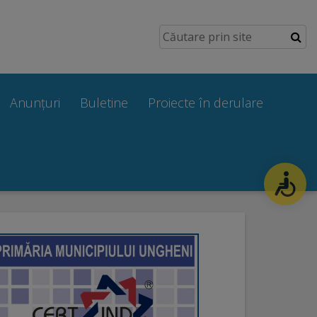
Anunțuri
Buletine
Proiecte în derulare