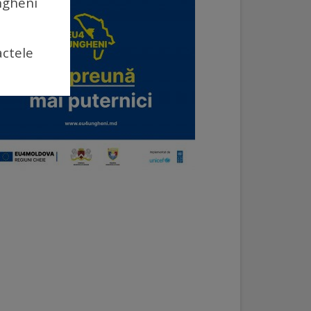
Ungheni
actele