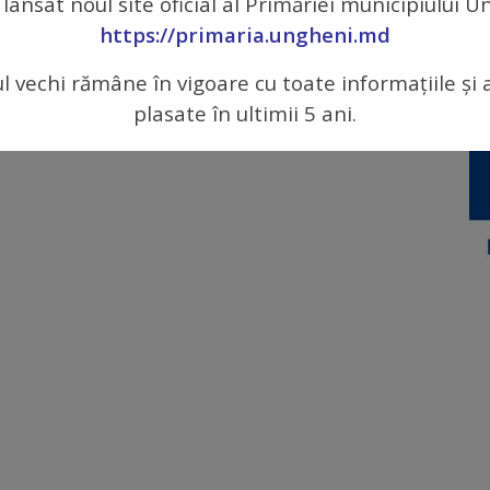
 lansat noul site oficial al Primăriei municipiului 
https://primaria.ungheni.md
ul vechi rămâne în vigoare cu toate informațiile și 
plasate în ultimii 5 ani.