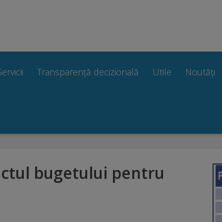
Servicii
Transparență decizională
Utile
Noutăți
ectul bugetului pentru