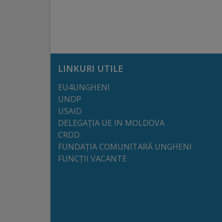
arhitecturale
Personalități
marcante
LINKURI UTILE
Sportivi
EU4UNGHENI
de
UNDP
performanță
USAID
DELEGAȚIA UE IN MOLDOVA
CRDD
Orașul
FUNDAȚIA COMUNITARĂ UNGHENI
în
FUNCȚII VACANTE
imagini
Galerie
video