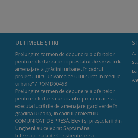
ULTIMELE ȘTIRI
S
Azi
Prelungire termen de depunere a ofertelor
pentru selectarea unui prestator de servicii de
Să
amenajare a grădinii urbane, în cadrul
Lun
proiectului ”Cultivarea aerului curat în mediile
Anu
urbane” / ROMD00453
Prelungire termen de depunere a ofertelor
pentru selectarea unui antreprenor care va
executa lucrările de amenajare gard verde în
grădina urbană, în cadrul proiectului
COMUNICAT DE PRESĂ: Elevii și preșcolarii din
Ungheni au celebrat Săptămâna
Internațională de Conștientizare a