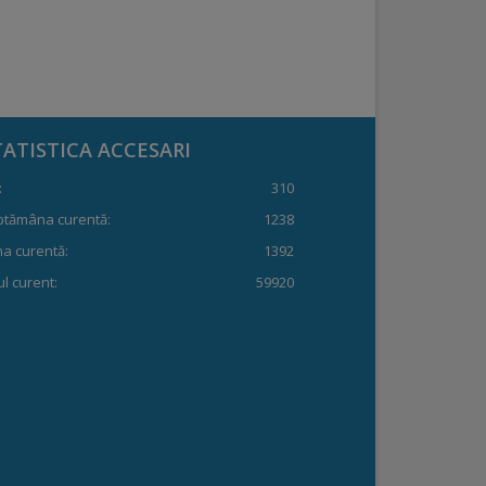
TATISTICA ACCESARI
:
310
ptămâna curentă:
1238
a curentă:
1392
l curent:
59920