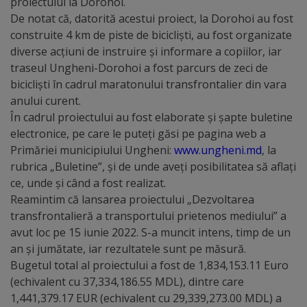
proiectului la Dorohoi.
arhitecturale
De notat că, datorită acestui proiect, la Dorohoi au fost
construite 4 km de piste de bicicliști, au fost organizate
Personalități
diverse acțiuni de instruire și informare a copiilor, iar
marcante
traseul Ungheni-Dorohoi a fost parcurs de zeci de
bicicliști în cadrul maratonului transfrontalier din vara
anului curent.
Sportivi
În cadrul proiectului au fost elaborate și șapte buletine
de
electronice, pe care le puteți găsi pe pagina web a
Primăriei municipiului Ungheni:
www.ungheni.md
, la
performanță
rubrica „Buletine”, și de unde aveți posibilitatea să aflați
ce, unde și când a fost realizat.
Orașul
Reamintim că lansarea proiectului „Dezvoltarea
în
transfrontalieră a transportului prietenos mediului” a
avut loc pe 15 iunie 2022. S-a muncit intens, timp de un
imagini
an și jumătate, iar rezultatele sunt pe măsură.
Bugetul total al proiectului a fost de 1,834,153.11 Euro
Galerie
(echivalent cu 37,334,186.55 MDL), dintre care
video
1,441,379.17 EUR (echivalent cu 29,339,273.00 MDL) a