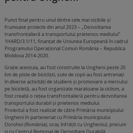
Distincții
Punct final pentru unul dintre cele mai vizibile și
Cetățeni
frumoase proiecte din anul 2023 – „Dezvoltarea
transfrontalieră a transportului prietenos mediului”
de
1HARD/3.1/11, finanțat de Uniunea Europeană în cadrul
onoare
Programului Operațional Comun România – Republica
Moldova 2014-2020.
Deținători
Grație acestuia, au fost construite la Ungheni peste 20
ai
km de piste de bicicliști, sute de copii au fost antrenați
în diverse activități de studiere și promovare a mersului
titlului
pe bicicletă, au fost organizate maratoane la ciclism, a
„Merite
fost creată o rețea transfrontalieră pentru dezvoltarea
transportului durabil și prietenos mediului.
pentru
Proiectul a fost realizat de către Primăria municipiului
Ungheni”
Ungheni în parteneriat cu Primăria municipiului
Dorohoi (România), oraș înfrățit cu Ungheniul, precum
și cu Centrul Regional de Dezvoltare Durabilă.