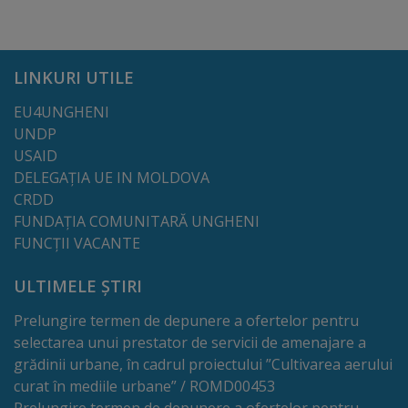
de
cerere
LINKURI UTILE
Arhitectură
EU4UNGHENI
și
UNDP
urbanism
USAID
DELEGAȚIA UE IN MOLDOVA
Transparență
CRDD
FUNDAȚIA COMUNITARĂ UNGHENI
decizională
FUNCȚII VACANTE
Proiecte
ULTIMELE ȘTIRI
de
Prelungire termen de depunere a ofertelor pentru
decizii
selectarea unui prestator de servicii de amenajare a
grădinii urbane, în cadrul proiectului ”Cultivarea aerului
curat în mediile urbane” / ROMD00453
Decizii