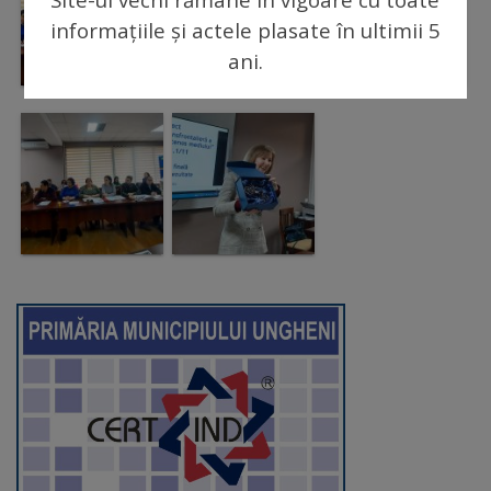
Regulamentul
informațiile și actele plasate în ultimii 5
ani.
de
funcționare
Integritate
și
calitate
Consiliul
Municipal
Secretar
Consilieri