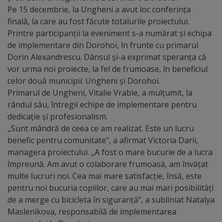
Diplome
Pe 15 decembrie, la Ungheni a avut loc conferința
de
finală, la care au fost făcute totalurile proiectului.
Printre participanții la eveniment s-a numărat și echipa
Excelență
de implementare din Dorohoi, în frunte cu primarul
Dorin Alexandrescu. Dânsul și-a exprimat speranța că
Ungheniul
vor urma noi proiecte, la fel de frumoase, în beneficiul
turistic
celor două municipii: Ungheni și Dorohoi.
Primarul de Ungheni, Vitalie Vrabie, a mulțumit, la
Obiective
rândul său, întregii echipe de implementare pentru
dedicație și profesionalism.
turistice
„Sunt mândră de ceea ce am realizat. Este un lucru
benefic pentru comunitate”, a afirmat Victoria Darii,
Sculpturi
managera proiectului. „A fost o mare bucurie de a lucra
împreună. Am avut o colaborare frumoasă, am învățat
(harta
multe lucruri noi. Cea mai mare satisfacție, însă, este
sculpturilor)
pentru noi bucuria copiilor, care au mai mari posibilități
de a merge cu bicicleta în siguranță”, a subliniat Natalya
Monumente
Maslenikova, responsabilă de implementarea