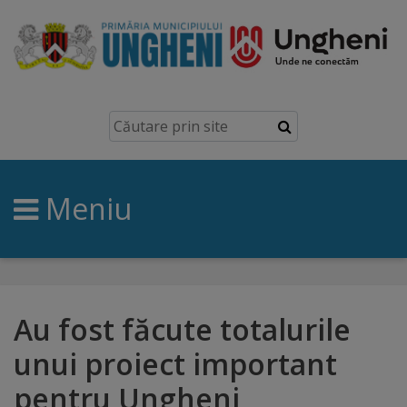
Ungheni
Prezentare
generală
Meniu
Simbolurile
orașului
Manual
brand
Au fost făcute totalurile
unui proiect important
Orașe
pentru Ungheni
înfrățite