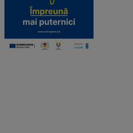
Regulamentul
de
funcționare
Integritate
și
calitate
Consiliul
Municipal
Secretar
Consilieri