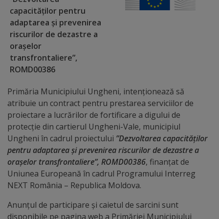
Diplome
capacităților pentru
de
adaptarea și prevenirea
Excelență
riscurilor de dezastre a
orașelor
transfrontaliere”,
Ungheniul
ROMD00386
turistic
Primăria Municipiului Ungheni, intenționează să
Obiective
atribuie un contract pentru prestarea serviciilor de
proiectare a lucrărilor de fortificare a digului de
turistice
protecție din cartierul Ungheni-Vale, municipiul
Ungheni în cadrul proiectului
”Dezvoltarea capacităților
Sculpturi
pentru adaptarea și prevenirea riscurilor de dezastre a
orașelor transfrontaliere”, ROMD00386
, finanțat de
(harta
Uniunea Europeană în cadrul Programului Interreg
sculpturilor)
NEXT România – Republica Moldova.
Anunțul de participare și caietul de sarcini sunt
Monumente
disponibile pe pagina web a Primăriei Municipiului