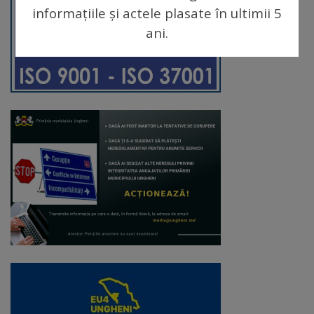
informațiile și actele plasate în ultimii 5
Galerii
ani.
foto
Administrație
Primărie
Primar
Viceprimari
Organigrama
Aparatul
primăriei