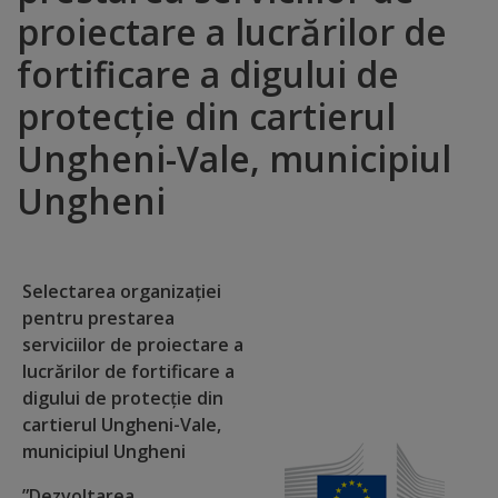
proiectare a lucrărilor de
Distincții
fortificare a digului de
Cetățeni
protecție din cartierul
de
Ungheni-Vale, municipiul
onoare
Ungheni
Deținători
ai
Selectarea organizației
titlului
pentru prestarea
serviciilor de proiectare a
„Merite
lucrărilor de fortificare a
pentru
digului de protecție din
cartierul Ungheni-Vale,
Ungheni”
municipiul Ungheni
”Dezvoltarea