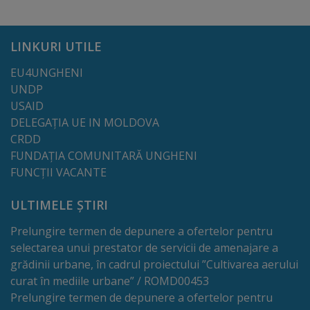
Comisii
de
LINKURI UTILE
specialitate
EU4UNGHENI
UNDP
Regulamentul
USAID
Consiliului
DELEGAȚIA UE IN MOLDOVA
CRDD
FUNDAȚIA COMUNITARĂ UNGHENI
Calitate
FUNCȚII VACANTE
și
ULTIMELE ȘTIRI
integritate
Prelungire termen de depunere a ofertelor pentru
Servicii
selectarea unui prestator de servicii de amenajare a
grădinii urbane, în cadrul proiectului ”Cultivarea aerului
Plăți
curat în mediile urbane” / ROMD00453
Prelungire termen de depunere a ofertelor pentru
și