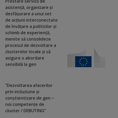
Diplome
Prestare servicii de
asistență, organizare și
de
desfășurare a unui set
Excelență
de acțiuni interconectate
de învățare a politicilor și
Ungheniul
schimb de experiență,
menite să consolideze
turistic
procesul de dezvoltare a
clusterelor locale și să
Obiective
asigure o abordare
sensibilă la gen
turistice
Sculpturi
”Dezvoltarea afacerilor
(harta
prin incluziune și
sculpturilor)
conștientizare de gen –
noi competențe de
cluster / DEBUTING”
Monumente