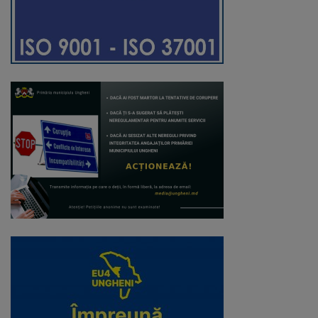
Regulamentul
de
funcționare
Integritate
și
calitate
Consiliul
Municipal
Secretar
Consilieri