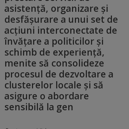
asistență, organizare și
Distincții
desfășurare a unui set de
Cetățeni
acțiuni interconectate de
de
învățare a politicilor și
onoare
schimb de experiență,
menite să consolideze
Deținători
procesul de dezvoltare a
ai
clusterelor locale și să
titlului
„Merite
asigure o abordare
pentru
sensibilă la gen
Ungheni”