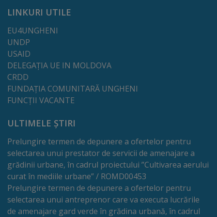
LINKURI UTILE
tarife
EU4UNGHENI
Înscrierea
UNDP
USAID
copiilor
DELEGAȚIA UE IN MOLDOVA
în
CRDD
FUNDAȚIA COMUNITARĂ UNGHENI
grădiniță/Plăți
FUNCȚII VACANTE
Înterprinderi
ULTIMELE ȘTIRI
municipale
Prelungire termen de depunere a ofertelor pentru
selectarea unui prestator de servicii de amenajare a
Comgaz-
grădinii urbane, în cadrul proiectului ”Cultivarea aerului
curat în mediile urbane” / ROMD00453
Plus
Prelungire termen de depunere a ofertelor pentru
selectarea unui antreprenor care va executa lucrările
Modele
de amenajare gard verde în grădina urbană, în cadrul