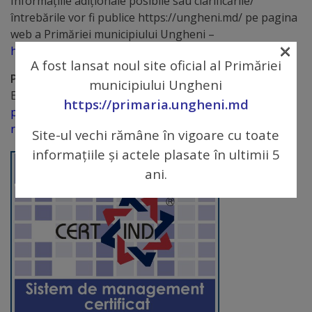
Informaţiile adiţionale posibile sau clarificările/
întrebările vor fi publice https://ungheni.md/ pe pagina
Galerii
web a Primăriei municipiului Ungheni –
×
foto
http://ungheni.md
.
A fost lansat noul site oficial al Primăriei
Pentru informaţii suplimentare:
municipiului Ungheni
Administrație
E-mail:
https://primaria.ungheni.md
primaria.ungheni@gmail.com
Primărie
racovita.tatiana1@gmail.com
Site-ul vechi rămâne în vigoare cu toate
informațiile și actele plasate în ultimii 5
Primar
ani.
Viceprimari
Organigrama
Aparatul
primăriei