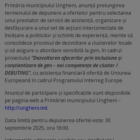
arhitecturale
Primăria municipiului Ungheni, anunță prelungirea
termenului de depunere a ofertelor pentru selectarea
Personalități
unui prestator de servicii de asistență, organizare și
desfășurare a unui set de acțiuni interconectate de
marcante
învățare a politicilor și schimb de experiență, menite să
consolideze procesul de dezvoltare a clusterelor locale
Sportivi
și să asigure o abordare sensibilă la gen, în cadrul
de
proiectului
”Dezvoltarea afacerilor prin incluziune și
conștientizare de gen – noi competențe de cluster /
performanță
DEBUTING”
, cu asistența financiară oferită de Uniunea
Europeană în cadrul Programului Interreg Europe.
Orașul
Anunțul de participare și specificațiile sunt disponibile
în
pe pagina web a Primăriei municipiului Ungheni –
imagini
http://ungheni.md
.
Data limită pentru depunerea ofertei este: 30
Galerie
septembrie 2025, ora 16:00.
video