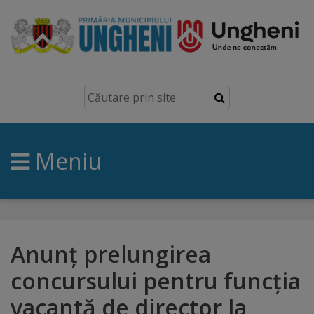
Ungheni
Prezentare
generală
Meniu
Simbolurile
orașului
Manual
brand
Anunț prelungirea
concursului pentru funcția
Orașe
vacantă de director la
înfrățite