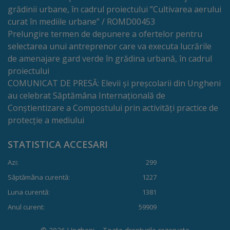
Comisii
grădinii urbane, în cadrul proiectului ”Cultivarea aerului
curat în mediile urbane” / ROMD00453
de
Prelungire termen de depunere a ofertelor pentru
specialitate
selectarea unui antreprenor care va executa lucrările
de amenajare gard verde în grădina urbană, în cadrul
proiectului
Regulamentul
COMUNICAT DE PRESĂ: Elevii și preșcolarii din Ungheni
Consiliului
au celebrat Săptămâna Internațională de
Conștientizare a Compostului prin activități practice de
Calitate
protecție a mediului
și
STATISTICA ACCESARI
integritate
Azi:
299
Săptămâna curentă:
1227
Servicii
Luna curentă:
1381
Plăți
Anul curent:
59909
și