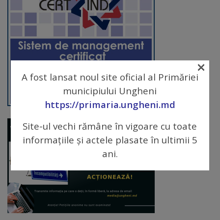
arhitecturale
Personalități
marcante
×
Sportivi
A fost lansat noul site oficial al Primăriei
municipiului Ungheni
de
https://primaria.ungheni.md
performanță
Site-ul vechi rămâne în vigoare cu toate
Orașul
informațiile și actele plasate în ultimii 5
în
ani.
imagini
Galerie
video