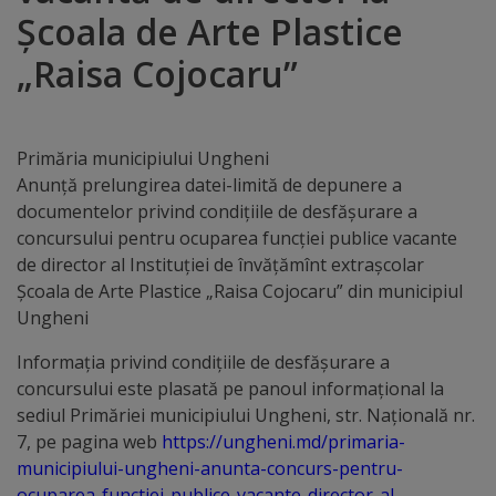
Școala de Arte Plastice
Distincții
„Raisa Cojocaru”
Cetățeni
de
Primăria municipiului Ungheni
onoare
Anunţă prelungirea datei-limită de depunere a
documentelor privind condiţiile de desfăşurare a
Deținători
concursului pentru ocuparea funcţiei publice vacante
de director al Instituției de învățămînt extrașcolar
ai
Școala de Arte Plastice „Raisa Cojocaru” din municipiul
titlului
Ungheni
„Merite
Informaţia privind condiţiile de desfăşurare a
concursului este plasată pe panoul informaţional la
pentru
sediul Primăriei municipiului Ungheni, str. Naţională nr.
Ungheni”
7, pe pagina web
https://ungheni.md/primaria-
municipiului-ungheni-anunta-concurs-pentru-
ocuparea-functiei-publice-vacante-director-al-