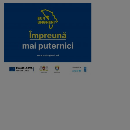
Galerii
foto
Administrație
Primărie
Primar
Viceprimari
Organigrama
Aparatul
primăriei