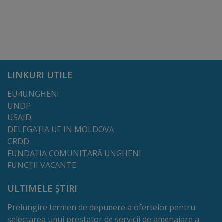
Regulamentul
de
funcționare
Integritate
LINKURI UTILE
și
EU4UNGHENI
UNDP
calitate
USAID
DELEGAȚIA UE IN MOLDOVA
Consiliul
CRDD
Municipal
FUNDAȚIA COMUNITARĂ UNGHENI
FUNCȚII VACANTE
Secretar
ULTIMELE ȘTIRI
Consilieri
Prelungire termen de depunere a ofertelor pentru
selectarea unui prestator de servicii de amenajare a