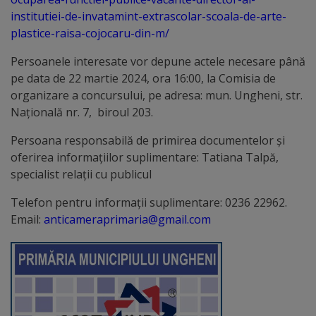
Diplome
institutiei-de-invatamint-extrascolar-scoala-de-arte-
de
plastice-raisa-cojocaru-din-m/
Excelență
Persoanele interesate vor depune actele necesare până
pe data de 22 martie 2024, ora 16:00, la Comisia de
Ungheniul
organizare a concursului, pe adresa: mun. Ungheni, str.
turistic
Naţională nr. 7, biroul 203.
Persoana responsabilă de primirea documentelor şi
Obiective
oferirea informaţiilor suplimentare: Tatiana Talpă,
turistice
specialist relații cu publicul
Telefon pentru informații suplimentare: 0236 22962.
Sculpturi
Email:
anticameraprimaria@gmail.com
(harta
sculpturilor)
Monumente