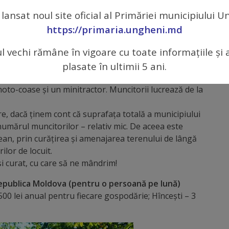
i din taxa pentru salubrizare, ajung doar pentru două
 lansat noul site oficial al Primăriei municipiului 
https://primaria.ungheni.md
ai Sectorului de amenajare sunt antrenați la cosirea
ul vechi rămâne în vigoare cu toate informațiile și 
 municipiului Ungheni, la curățarea trotuarelor și părții
lor și rondurilor de flori. Tot ei mătură și adună
plasate în ultimii 5 ani.
 în parcuri, scuaruri și chiar pe drum.
 moto-coase și un minitractor. Muncitorii lucrează de la
e, dacă ținem cont că suprafața totală a municipiului
umărul muncitorilor – relativ mic. De aceea este
ean, prin curățirea și amenajarea terenului de lângă
ilor de locuit.
i curat, cu care să ne mândrim!
 Republica Moldova (pentru o persoană pe lună)
 – 500 lei anual pentru fiecare gospodărie; Hîncești – 3