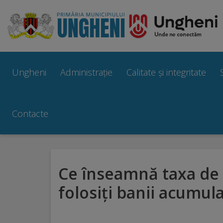
Ungheni
Prezentare
Ungheni
Administrație
Calitate și integritate
generală
Simbolurile
Contacte
orașului
Manual
Ce înseamnă taxa de s
brand
folosiți banii acumula
Orașe
înfrățite