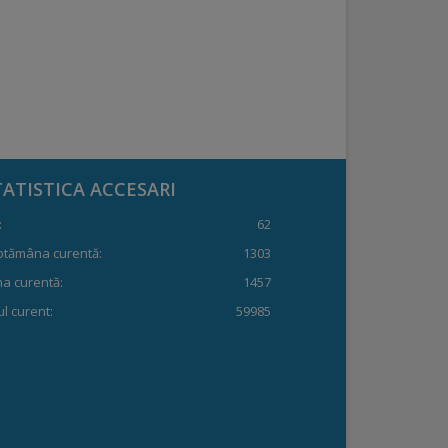
TATISTICA ACCESARI
:
62
ptămâna curentă:
1303
a curentă:
1457
l curent:
59985