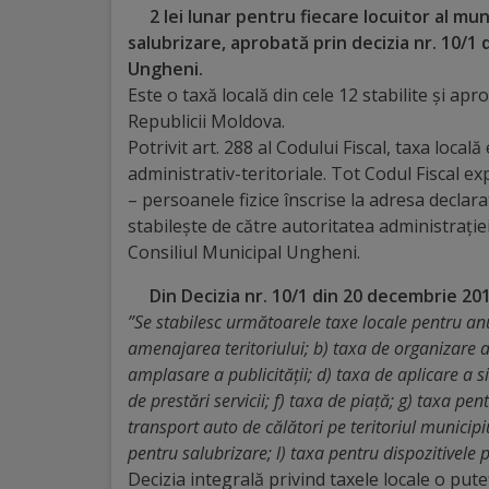
2 lei lunar pentru fiecare locuitor al mu
Distincții
salubrizare, aprobată prin decizia nr. 10/1 
Ungheni.
Este o taxă locală din cele 12 stabilite și ap
Cetățeni
Republicii Moldova.
de
Potrivit art. 288 al Codului Fiscal, taxa local
administrativ-teritoriale. Tot Codul Fiscal e
onoare
– persoanele fizice înscrise la adresa declarat
stabilește de către autoritatea administrației 
Deținători
Consiliul Municipal Ungheni.
ai
Din Decizia nr. 10/1 din 20 decembrie 20
titlului
”Se stabilesc următоаrеlе taxe locale pentru an
amenajаrеа teritoriului; b) taxa de organizare а li
„Merite
аmрlаsаrе а publicității; d) taxa de aplicare а s
pentru
de prestări servicii; f) taxa de рiаță; g) taxa ре
transport auto de сălători ре teritoriul municipiu
Ungheni”
реntru salubrizare; l) taxa pentru dispozitivele p
Decizia integrală privind taxele locale o puteț