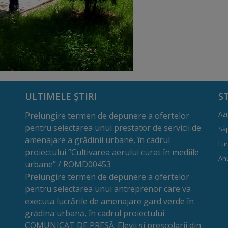
ULTIMELE ȘTIRI
S
Azi
Prelungire termen de depunere a ofertelor
pentru selectarea unui prestator de servicii de
Să
amenajare a grădinii urbane, în cadrul
Lun
proiectului ”Cultivarea aerului curat în mediile
Anu
urbane” / ROMD00453
Prelungire termen de depunere a ofertelor
pentru selectarea unui antreprenor care va
executa lucrările de amenajare gard verde în
grădina urbană, în cadrul proiectului
COMUNICAT DE PRESĂ: Elevii și preșcolarii din