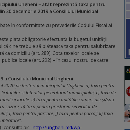
nicipiului Ungheni – atât reprezintă taxa pentru
din 20 decembrie 2019 a Consiliului Municipal
robate în conformitate cu prevederile Codului Fiscal al
ă este plata obligatorie efectuată la bugetul unității
xplică cine trebuie să plătească taxa pentru salubrizare
ă ca domiciliu (art. 289). Cota taxelor locale se
publice locale (art. 292) – în cazul nostru, de către
19 a Consiliului Municipal Ungheni
ul 2020 ре teritoriul municipiului Ungheni: a) taxa реntru
citațiilor și loteriilor ре teritoriul municipiului; c) taxa de
imbolicii locale; e) taxa pentru unitățile comerciale și/sau
ntru cazare; h) taxa pentru prestarea serviciilor de
lui; i) taxa pentru parcare; j) taxa pentru parcaj; k) taxa
ublicitare”.
i consulta aici:
http://ungheni.md/wp-