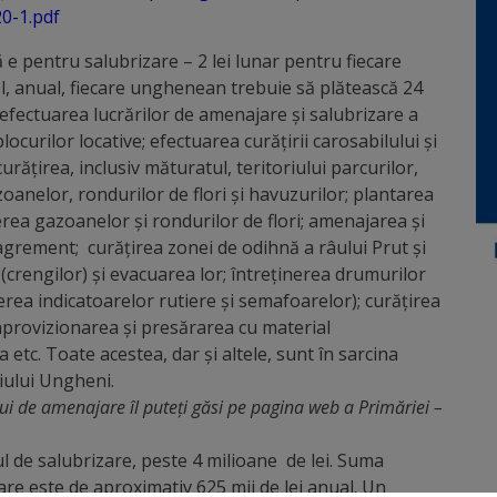
0-1.pdf
 e pentru salubrizare – 2 lei lunar pentru fiecare
el, anual, fiecare unghenean trebuie să plătească 24
 efectuarea lucrărilor de amenajare şi salubrizare a
blocurilor locative; efectuarea curăţirii carosabilului şi
 curăţirea, inclusiv măturatul, teritoriului parcurilor,
azoanelor, rondurilor de flori și havuzurilor; plantarea
erea gazoanelor şi rondurilor de flori; amenajarea şi
i agrement; curăţirea zonei de odihnă a râului Prut şi
r (crengilor) şi evacuarea lor; întreținerea drumurilor
nerea indicatoarelor rutiere şi semafoarelor); curăţirea
aprovizionarea și presărarea cu material
 etc. Toate acestea, dar și altele, sunt în sarcina
iului Ungheni.
lui de amenajare îl puteți găsi pe pagina web a Primăriei –
iul de salubrizare, peste 4 milioane de lei. Suma
re este de aproximativ 625 mii de lei anual. Un