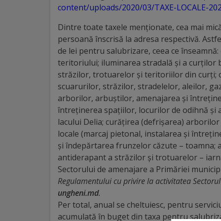
Diplome
content/uploads/2020/03/TAXE-LOCALE-202
de
Dintre toate taxele menționate, cea mai mică
Excelență
persoană înscrisă la adresa respectivă. Astf
de lei pentru salubrizare, ceea ce înseamnă:
Ungheniul
teritoriului; iluminarea stradală și a curților 
străzilor, trotuarelor şi teritoriilor din curţi;
turistic
scuarurilor, străzilor, stradelelor, aleilor, g
arborilor, arbuştilor, amenajarea şi întreţin
Obiective
întreţinerea spaţiilor, locurilor de odihnă ş
turistice
lacului Delia; curăţirea (defrișarea) arborilo
locale (marcaj pietonal, instalarea și întreți
şi îndepărtarea frunzelor căzute – toamna; 
Sculpturi
antiderapant a străzilor și trotuarelor – iarna
(harta
Sectorului de amenajare a Primăriei municip
Regulamentului cu privire la activitatea Sectoru
sculpturilor)
ungheni.md
.
Per total, anual se cheltuiesc, pentru servic
Monumente
acumulată în buget din taxa pentru salubriza