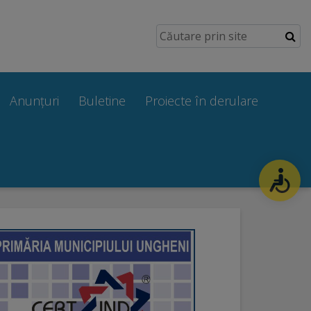
Anunțuri
Buletine
Proiecte în derulare