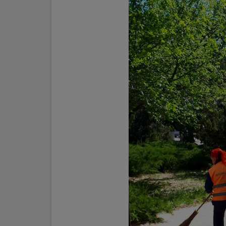
Galerii
foto
Administrație
Primărie
Primar
Viceprimari
Organigrama
Aparatul
primăriei