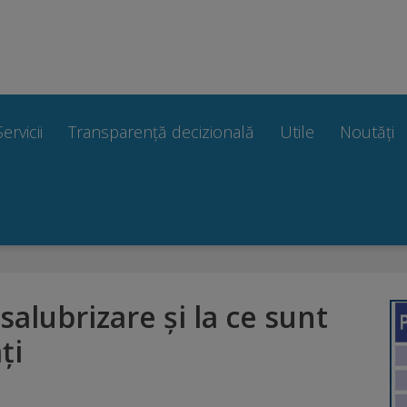
Servicii
Transparență decizională
Utile
Noutăți
alubrizare și la ce sunt
ți