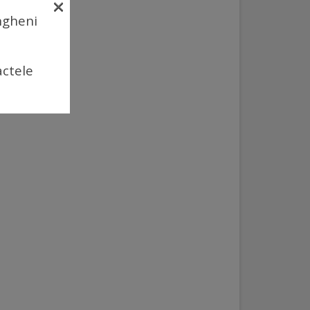
×
Ungheni
actele