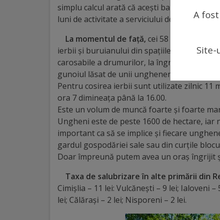
arhitecturale
simplu calcul arată că acești bani, acumulaț
A fost
luni de activitate a serviciului de salubrizare.
Personalități
La momentul de față,
cei 58 de muncitori 
marcante
Site-
ierbii și buruianului din spațiile publice ale
carosabile a drumurilor, la îngrijirea gazoane
Sportivi
gunoiul lăsat de unii ungheneni iresponsabili
Pentru cosirea ierbii sunt utilizate zilnic 11
de
ora 7 dimineața până la 16.00.
performanță
Este un volum de muncă foarte și foarte mar
Ungheni este de peste 1600 de hectare, iar n
important ca să se implice și fiecare unghen
Orașul
gardul gospodăriei sale sau din curțile blocur
în
Doar împreună putem avea un oraș îngrijit ș
imagini
Taxa de salubrizare în alte primării din
Cimișlia – 11 lei: Vulcănești – 9 lei; Ialoveni
Galerie
lei; Călărași – 2 lei; Nisporeni – 2 lei.
video