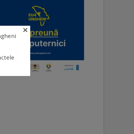
×
Ungheni
actele