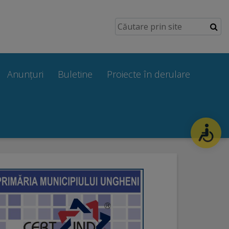
Anunțuri
Buletine
Proiecte în derulare