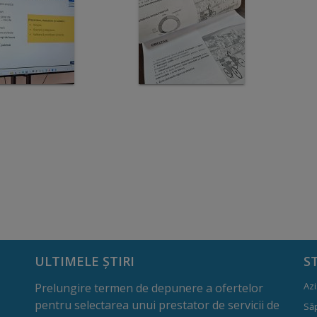
ULTIMELE ȘTIRI
S
Azi
Prelungire termen de depunere a ofertelor
pentru selectarea unui prestator de servicii de
Să