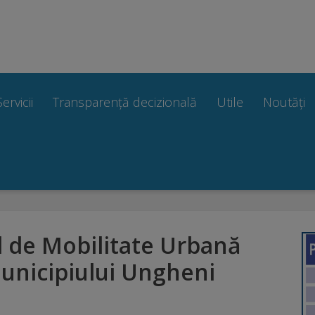
Servicii
Transparență decizională
Utile
Noutăți
l de Mobilitate Urbană
unicipiului Ungheni