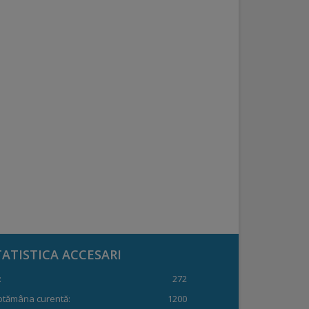
TATISTICA ACCESARI
:
272
ptămâna curentă:
1200