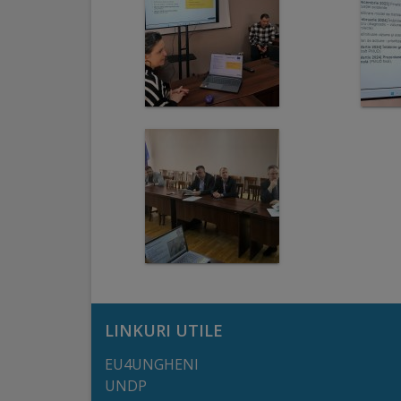
arhitecturale
Personalități
marcante
Sportivi
de
performanță
Orașul
în
imagini
LINKURI UTILE
Galerie
EU4UNGHENI
UNDP
video