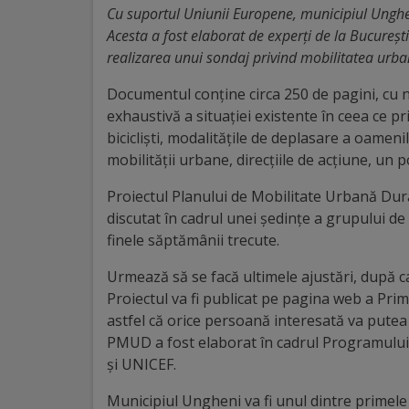
Cu suportul Uniunii Europene, municipiul Unghe
Distincții
Acesta a fost elaborat de experți de la Bucureșt
realizarea unui sondaj privind mobilitatea urba
Cetățeni
Documentul conține circa 250 de pagini, cu 
de
exhaustivă a situației existente în ceea ce pr
bicicliști, modalitățile de deplasare a oameni
onoare
mobilității urbane, direcțiile de acțiune, un 
Deținători
Proiectul Planului de Mobilitate Urbană Dura
discutat în cadrul unei ședințe a grupului de l
ai
finele săptămânii trecute.
titlului
Urmează să se facă ultimele ajustări, după ca
„Merite
Proiectul va fi publicat pe pagina web a Pri
astfel că orice persoană interesată va putea 
pentru
PMUD a fost elaborat în cadrul Programulu
Ungheni”
și UNICEF.
Municipiul Ungheni va fi unul dintre primel