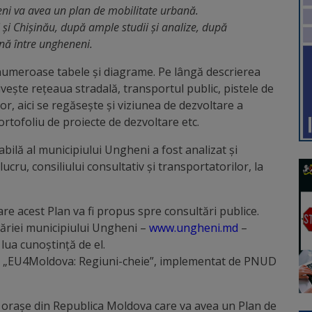
ni va avea un plan de mobilitate urbană.
i și Chișinău, după ample studii și analize, după
nă între ungheneni.
numeroase tabele și diagrame. Pe lângă descrierea
ivește rețeaua stradală, transportul public, pistele de
lor, aici se regăsește și viziunea de dezvoltare a
portofoliu de proiecte de dezvoltare etc.
bilă al municipiului Ungheni a fost analizat și
ucru, consiliului consultativ și transportatorilor, la
re acest Plan va fi propus spre consultări publice.
măriei municipiului Ungheni –
www.ungheni.md
–
lua cunoștință de el.
i „EU4Moldova: Regiuni-cheie”, implementat de PNUD
e orașe din Republica Moldova care va avea un Plan de