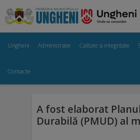
Ungheni
Prezentare
Ungheni
Administrație
Calitate și integritate
generală
Simbolurile
Contacte
orașului
Manual
A fost elaborat Planu
brand
Durabilă (PMUD) al m
Orașe
înfrățite