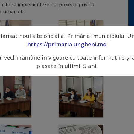
rmite să implementeze noi proiecte privind
c urban etc.
 lansat noul site oficial al Primăriei municipiului 
https://primaria.ungheni.md
ul vechi rămâne în vigoare cu toate informațiile și 
plasate în ultimii 5 ani.