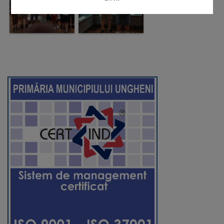
Regulamentul
de
funcționare
Integritate
și
calitate
Consiliul
Municipal
Secretar
Consilieri