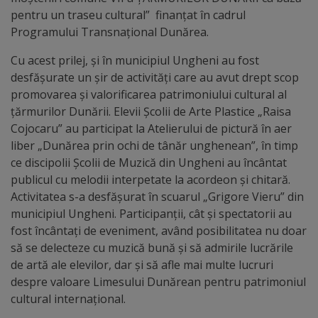
Diplome
pentru un traseu cultural” finanțat în cadrul
de
Programului Transnațional Dunărea.
Excelență
Cu acest prilej, și în municipiul Ungheni au fost
desfășurate un șir de activități care au avut drept scop
Ungheniul
promovarea și valorificarea patrimoniului cultural al
turistic
țărmurilor Dunării. Elevii Școlii de Arte Plastice „Raisa
Cojocaru” au participat la Atelierului de pictură în aer
liber „Dunărea prin ochi de tânăr unghenean”, în timp
Obiective
ce discipolii Școlii de Muzică din Ungheni au încântat
turistice
publicul cu melodii interpetate la acordeon și chitară.
Activitatea s-a desfășurat în scuarul „Grigore Vieru” din
Sculpturi
municipiul Ungheni. Participanții, cât și spectatorii au
fost încântați de eveniment, având posibilitatea nu doar
(harta
să se delecteze cu muzică bună și să admirile lucrările
sculpturilor)
de artă ale elevilor, dar și să afle mai multe lucruri
despre valoare Limesului Dunărean pentru patrimoniul
Monumente
cultural internațional.