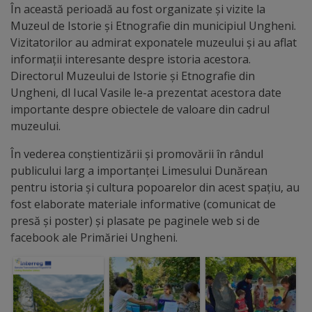
arhitecturale
În această perioadă au fost organizate și vizite la
Muzeul de Istorie și Etnografie din municipiul Ungheni.
Personalități
Vizitatorilor au admirat exponatele muzeului și au aflat
informații interesante despre istoria acestora.
marcante
Directorul Muzeului de Istorie și Etnografie din
Ungheni, dl Iucal Vasile le-a prezentat acestora date
Sportivi
importante despre obiectele de valoare din cadrul
muzeului.
de
performanță
În vederea conștientizării și promovării în rândul
publicului larg a importanței Limesului Dunărean
pentru istoria și cultura popoarelor din acest spațiu, au
Orașul
fost elaborate materiale informative (comunicat de
în
presă și poster) și plasate pe paginele web si de
facebook ale Primăriei Ungheni.
imagini
Galerie
video