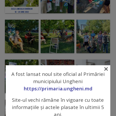
Galerii
foto
Administrație
Primărie
Primar
×
Viceprimari
A fost lansat noul site oficial al Primăriei
municipiului Ungheni
Organigrama
https://primaria.ungheni.md
Site-ul vechi rămâne în vigoare cu toate
Aparatul
informațiile și actele plasate în ultimii 5
primăriei
ani.