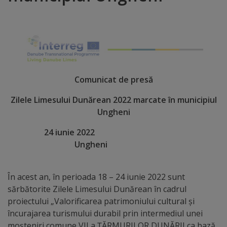
Distincții
Cetățeni
de
Comunicat de presă
onoare
Zilele
Limesului
Dun
ă
rean
2022
marcate în municipiul
Deținători
Ungheni
ai
24 iunie 2022
titlului
Ungheni
„Merite
În acest an, în perioada 18 – 24 iunie 2022 sunt
pentru
sărbătorite Zilele Limesului Dunărean în cadrul
Ungheni”
proiectului „Valorificarea patrimoniului cultural și
încurajarea turismului durabil prin intermediul unei
moșteniri comune VII a ȚĂRMURILOR DUNĂRII ca bază