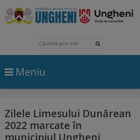
Ungheni
Prezentare
generală
Meniu
Simbolurile
orașului
Manual
brand
Zilele Limesului Dunărean
2022 marcate în
Orașe
municipiul Ungheni
înfrățite