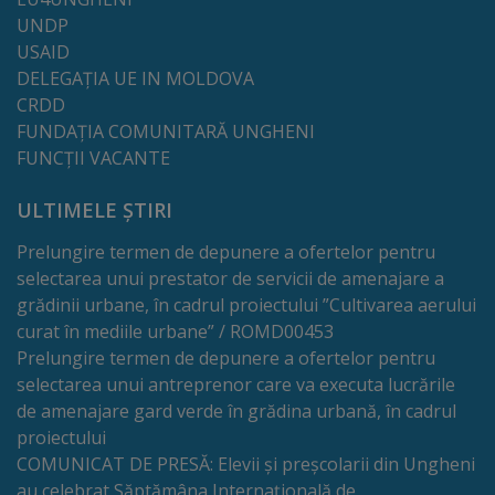
de
UNDP
cerere
USAID
DELEGAȚIA UE IN MOLDOVA
Arhitectură
CRDD
FUNDAȚIA COMUNITARĂ UNGHENI
și
FUNCȚII VACANTE
urbanism
ULTIMELE ȘTIRI
Transparență
Prelungire termen de depunere a ofertelor pentru
selectarea unui prestator de servicii de amenajare a
decizională
grădinii urbane, în cadrul proiectului ”Cultivarea aerului
curat în mediile urbane” / ROMD00453
Proiecte
Prelungire termen de depunere a ofertelor pentru
de
selectarea unui antreprenor care va executa lucrările
de amenajare gard verde în grădina urbană, în cadrul
decizii
proiectului
COMUNICAT DE PRESĂ: Elevii și preșcolarii din Ungheni
Decizii
au celebrat Săptămâna Internațională de