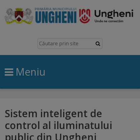
Ungheni
Prezentare
generală
Meniu
Simbolurile
orașului
Manual
brand
Sistem inteligent de
control al iluminatului
Orașe
public din Ungheni
înfrățite