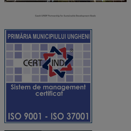
Regulamentul
de
funcționare
Integritate
și
calitate
Consiliul
Municipal
Secretar
Consilieri