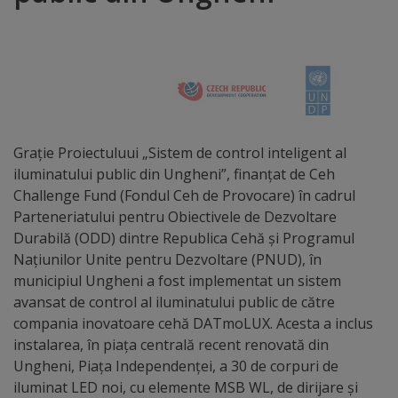
Distincții
Cetățeni
de
onoare
Grație Proiectuluui „Sistem de control inteligent al
iluminatului public din Ungheni”, finanțat de Ceh
Deținători
Challenge Fund (Fondul Ceh de Provocare) în cadrul
Parteneriatului pentru Obiectivele de Dezvoltare
ai
Durabilă (ODD) dintre Republica Cehă și Programul
titlului
Națiunilor Unite pentru Dezvoltare (PNUD), în
municipiul Ungheni a fost implementat un sistem
„Merite
avansat de control al iluminatului public de către
pentru
compania inovatoare cehă DATmoLUX. Acesta a inclus
instalarea, în piața centrală recent renovată din
Ungheni”
Ungheni, Piața Independenței, a 30 de corpuri de
iluminat LED noi, cu elemente MSB WL, de dirijare și