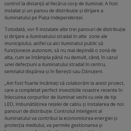
Diplome
control la distanță al fiecărui corp de iluminat. A fost
de
instalat și un panou de distribuție și dirijare a
iluminatului pe Piața Independenței.
Excelență
Totodată, vor fi instalate alte trei panouri de distribuție
Ungheniul
și dirijare a iluminatului stradal în alte zone ale
municipiului, astfel ca aici iluminatul public să
turistic
funcționeze autonom, să nu mai depindă o zonă de
alta, cum se întâmpla până nu demult, când, în cazul
Obiective
unei defecțiuni a iluminatului stradal în centru,
turistice
semnalul dispărea și în Berești sau Dănuțeni.
„Am fost foarte încântați să colaborăm la acest proiect,
Sculpturi
care a completat perfect investițiile noastre recente în
(harta
înlocuirea corpurilor de iluminat vechi cu cele de tip
LED, îmbunătățirea rețelei de cablu și instalarea de noi
sculpturilor)
panouri de distribuție. Controlul inteligent al
iluminatului va contribui la economisirea energiei și
Monumente
protecția mediului, va permite gestionarea și