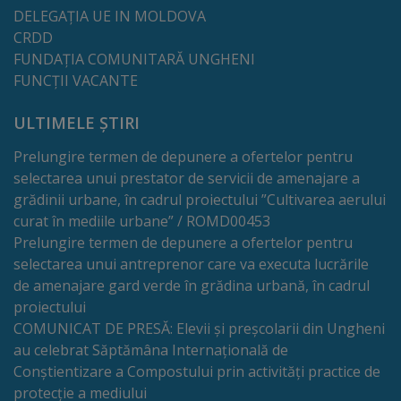
de
DELEGAȚIA UE IN MOLDOVA
cerere
CRDD
FUNDAȚIA COMUNITARĂ UNGHENI
FUNCȚII VACANTE
Arhitectură
și
ULTIMELE ȘTIRI
urbanism
Prelungire termen de depunere a ofertelor pentru
selectarea unui prestator de servicii de amenajare a
Transparență
grădinii urbane, în cadrul proiectului ”Cultivarea aerului
curat în mediile urbane” / ROMD00453
decizională
Prelungire termen de depunere a ofertelor pentru
selectarea unui antreprenor care va executa lucrările
Proiecte
de amenajare gard verde în grădina urbană, în cadrul
de
proiectului
COMUNICAT DE PRESĂ: Elevii și preșcolarii din Ungheni
decizii
au celebrat Săptămâna Internațională de
Conștientizare a Compostului prin activități practice de
Decizii
protecție a mediului