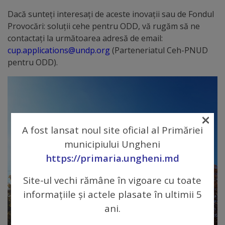
Dacă sunteți interesați de aceste inovații sau de Fondul
Galerii
Provocări: soluții cehe pentru ODD, vă rugăm să ne
foto
contactați la următoarea adresă de email:
cup.applications@undp.org
(Parteneriatul Ceh-PNUD
Administrație
pentru ODD).
Primărie
Primar
×
A fost lansat noul site oficial al Primăriei
Viceprimari
municipiului Ungheni
https://primaria.ungheni.md
Organigrama
Site-ul vechi rămâne în vigoare cu toate
Aparatul
informațiile și actele plasate în ultimii 5
ani.
primăriei