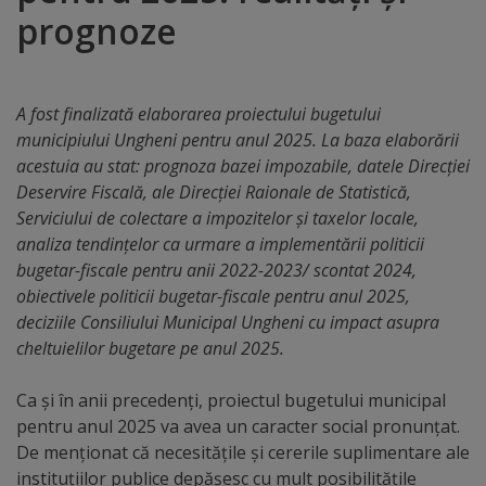
prognoze
Distincții
Cetățeni
A fost finalizată elaborarea proiectului bugetului
de
municipiului Ungheni pentru anul 2025. La baza elaborării
acestuia au stat: prognoza bazei impozabile, datele Direcției
onoare
Deservire Fiscală, ale Direcției Raionale de Statistică,
Serviciului de colectare a impozitelor și taxelor locale,
Deținători
analiza tendințelor ca urmare a implementării politicii
ai
bugetar-fiscale pentru anii 2022-2023/ scontat 2024,
obiectivele politicii bugetar-fiscale pentru anul 2025,
titlului
deciziile Consiliului Municipal Ungheni cu impact asupra
„Merite
cheltuielilor bugetare pe anul 2025.
pentru
Ca și în anii precedenți, proiectul bugetului municipal
Ungheni”
pentru anul 2025 va avea un caracter social pronunțat.
De menționat că necesitățile și cererile suplimentare ale
instituțiilor publice depășesc cu mult posibilitățile