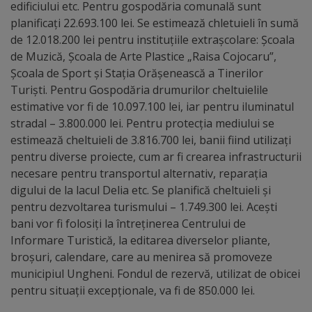
edificiului etc. Pentru gospodăria comunală sunt
planificați 22.693.100 lei. Se estimează chletuieli în sumă
Galerii
de 12.018.200 lei pentru instituțiile extrașcolare: Școala
foto
de Muzică, Școala de Arte Plastice „Raisa Cojocaru”,
Școala de Sport și Stația Orășenească a Tinerilor
Administrație
Turiști. Pentru Gospodăria drumurilor cheltuielile
estimative vor fi de 10.097.100 lei, iar pentru iluminatul
Primărie
stradal – 3.800.000 lei. Pentru protecția mediului se
estimează cheltuieli de 3.816.700 lei, banii fiind utilizați
pentru diverse proiecte, cum ar fi crearea infrastructurii
Primar
necesare pentru transportul alternativ, reparația
digului de la lacul Delia etc. Se planifică cheltuieli și
Viceprimari
pentru dezvoltarea turismului – 1.749.300 lei. Acești
bani vor fi folosiți la întreținerea Centrului de
Organigrama
Informare Turistică, la editarea diverselor pliante,
broșuri, calendare, care au menirea să promoveze
Aparatul
municipiul Ungheni. Fondul de rezervă, utilizat de obicei
pentru situații excepționale, va fi de 850.000 lei.
primăriei