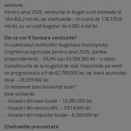
Diplome
acestuia.
de
Pentru anul 2025, veniturile în buget sunt estimate la
184.456,2 mii lei, iar cheltuielile – în sumă de 178.370,8
Excelență
mii lei, cu un sold bugetar de 6.085,4 mii lei.
Ungheniul
Din ce vor fi formare veniturile?
În cuantumul veniturilor bugetului municipiului
turistic
Ungheni prognozate pentru anul 2025, partea
preponderentă – 50,6% sau 93.306.300 lei – o deţin
Obiective
transferurile de la bugetul de stat. Impozitele pe venit
turistice
se prognozează a fi de 62.790.000 lei, iar banii acumulați
local – 28.359.900 lei.
Sculpturi
Ce înseamnă bani acumulați local?
Este vorba de:
(harta
– încasări din taxe locale – 12.285.000 lei;
sculpturilor)
– încasări din servicii APL – 9.814.900 lei;
– încasări din impozite locale – 6.260.000 lei.
Monumente
Cheltuielile preconizate