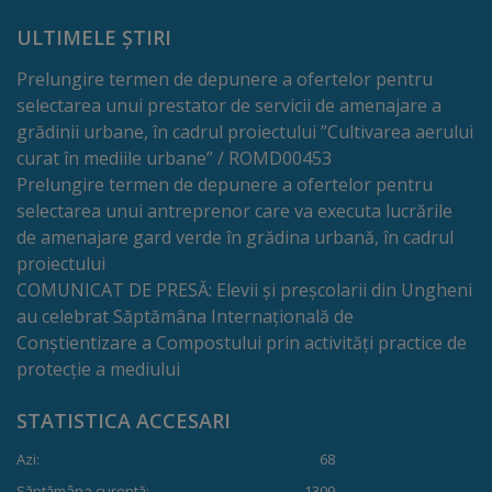
Rapoarte
ULTIMELE ȘTIRI
Licitații
Prelungire termen de depunere a ofertelor pentru
selectarea unui prestator de servicii de amenajare a
Rezultate
grădinii urbane, în cadrul proiectului ”Cultivarea aerului
curat în mediile urbane” / ROMD00453
Buget
Prelungire termen de depunere a ofertelor pentru
selectarea unui antreprenor care va executa lucrările
și
de amenajare gard verde în grădina urbană, în cadrul
Taxe
proiectului
COMUNICAT DE PRESĂ: Elevii și preșcolarii din Ungheni
locale
au celebrat Săptămâna Internațională de
Conștientizare a Compostului prin activități practice de
Strategii
protecție a mediului
și
STATISTICA ACCESARI
programe
Azi:
68
Săptămâna curentă:
1309