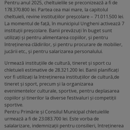
arhitecturale
Pentru anul 2025, cheltuielile se preconizează a fi de
178.370.800 lei. Partea cea mai mare, la capitolul
cheltuieli, revine instituțiilor preșcolare – 71.011.500 lei.
Personalități
La momentul de față, în municipiul Ungheni activează 7
marcante
instituții preșcolare. Banii prevăzuți în buget sunt
utilizați și pentru alimentarea copiilor, și pentru
Sportivi
întreținerea clădirilor, și pentru procurare de mobilier,
jucării etc., și pentru salarizarea personalului.
de
Urmează instituțiile de cultură, tineret și sport cu
performanță
chletuieli estimative de 28.321.200 lei. Banii planificați
vor fi utilizați la întreținerea instituțiilor de cultură,de
Orașul
tineret și sport, precum și la organizarea
în
evenimentelor culturale, sportive, pentru deplasarea
copiilor și tinerilor la diverse festivaluri și competiții
imagini
sportive.
Pentru Primărie și Consilul Municipal chletuielile
Galerie
urmează a fi de 23.083.700 lei. Este vorba de
video
salalarizare, indemnizații pentru consilieri, întreținerea