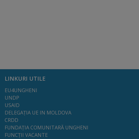
Dispoziții
Regulamente
Rapoarte
Consultări
publice
LINKURI UTILE
Achiziții
EU4UNGHENI
publice
UNDP
USAID
DELEGAȚIA UE IN MOLDOVA
Rezultate/Atribuiri
CRDD
FUNDAȚIA COMUNITARĂ UNGHENI
Planuri/
FUNCȚII VACANTE